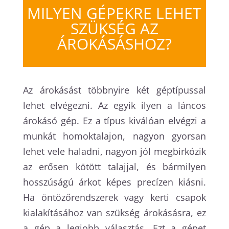
MILYEN GÉPEKRE LEHET
SZÜKSÉG AZ
ÁROKÁSÁSHOZ?
Az árokásást többnyire két géptípussal
lehet elvégezni. Az egyik ilyen a láncos
árokásó gép. Ez a típus kiválóan elvégzi a
munkát homoktalajon, nagyon gyorsan
lehet vele haladni, nagyon jól megbirkózik
az erősen kötött talajjal, és bármilyen
hosszúságú árkot képes precízen kiásni.
Ha öntözőrendszerek vagy kerti csapok
kialakításához van szükség árokásásra, ez
a gép a legjobb választás. Ezt a gépet