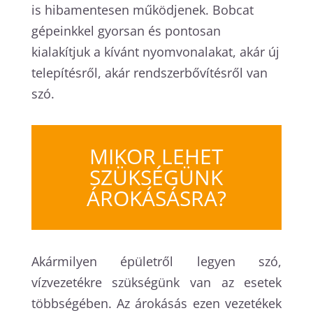
is hibamentesen működjenek. Bobcat
gépeinkkel gyorsan és pontosan
kialakítjuk a kívánt nyomvonalakat, akár új
telepítésről, akár rendszerbővítésről van
szó.
MIKOR LEHET
SZÜKSÉGÜNK
ÁROKÁSÁSRA?
Akármilyen épületről legyen szó,
vízvezetékre szükségünk van az esetek
többségében. Az árokásás ezen vezetékek