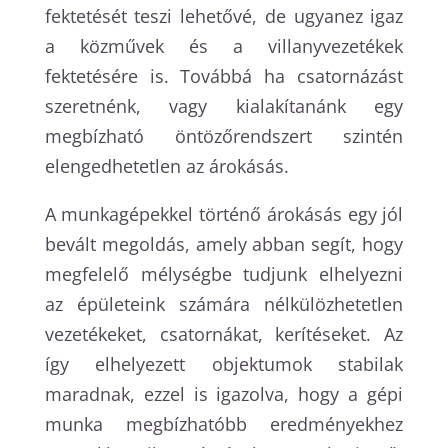
fektetését teszi lehetővé, de ugyanez igaz
a közművek és a villanyvezetékek
fektetésére is. Továbbá ha csatornázást
szeretnénk, vagy kialakítanánk egy
megbízható öntözőrendszert szintén
elengedhetetlen az árokásás.
A munkagépekkel történő árokásás egy jól
bevált megoldás, amely abban segít, hogy
megfelelő mélységbe tudjunk elhelyezni
az épületeink számára nélkülözhetetlen
vezetékeket, csatornákat, kerítéseket. Az
így elhelyezett objektumok stabilak
maradnak, ezzel is igazolva, hogy a gépi
munka megbízhatóbb eredményekhez