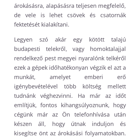
árokásásra, alapásásra teljesen megfelelő,
de vele is lehet csövek és csatornák
fektetését kialakítani.
Legyen szó akár egy kötött talajú
budapesti telekről, vagy homoktalajjal
rendelkező pest megyei nyaralónk telkéről
ezek a gépek időhatékonyan végzik el azt a
munkát, amelyet emberi erő
igénybevételével több költség mellett
tudnánk véghezvinni. Ha már az időt
említjük, fontos kihangsúlyoznunk, hogy
cégünk már az Ön telefonhívása után
készen áll, hogy útnak induljon és
kisegítse önt az árokásási folyamatokban.