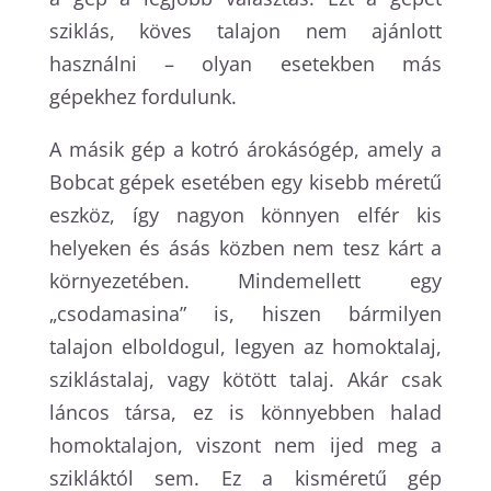
sziklás, köves talajon nem ajánlott
használni – olyan esetekben más
gépekhez fordulunk.
A másik gép a kotró árokásógép, amely a
Bobcat gépek esetében egy kisebb méretű
eszköz, így nagyon könnyen elfér kis
helyeken és ásás közben nem tesz kárt a
környezetében. Mindemellett egy
„csodamasina” is, hiszen bármilyen
talajon elboldogul, legyen az homoktalaj,
sziklástalaj, vagy kötött talaj. Akár csak
láncos társa, ez is könnyebben halad
homoktalajon, viszont nem ijed meg a
szikláktól sem. Ez a kisméretű gép