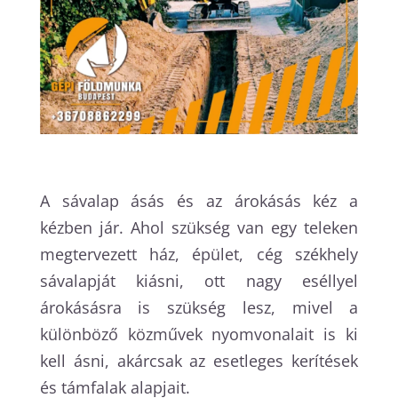
A sávalap ásás és az árokásás kéz a
kézben jár. Ahol szükség van egy teleken
megtervezett ház, épület, cég székhely
sávalapját kiásni, ott nagy eséllyel
árokásásra is szükség lesz, mivel a
különböző közművek nyomvonalait is ki
kell ásni, akárcsak az esetleges kerítések
és támfalak alapjait.