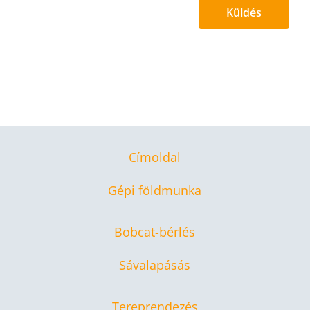
Küldés
Címoldal
Gépi földmunka
Bobcat-bérlés
Sávalapásás
Tereprendezés