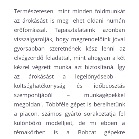
Természetesen, mint minden földmunkát
az árokásást is meg lehet oldani humán
erőforrással. Tapasztalataink azonban
visszaigazolják, hogy megrendelőink jóval
gyorsabban szeretnének kész lenni az
elvégzendő feladattal, mint ahogyan a két
kézzel végzett munka azt biztosítaná. Így
az árokásást a legelőnyösebb –
költséghatékonyság és időbeosztás
szempontjából – munkagépekkel
megoldani. Többféle gépet is bérelhetünk
a piacon, számos gyártó sorakoztatja fel
különböző modelljeit, de mi ebben a
témakörben is a Bobcat gépekre