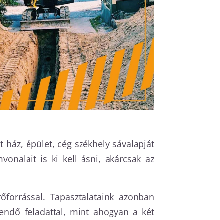
 ház, épület, cég székhely sávalapját
onalait is ki kell ásni, akárcsak az
forrással. Tapasztalataink azonban
endő feladattal, mint ahogyan a két