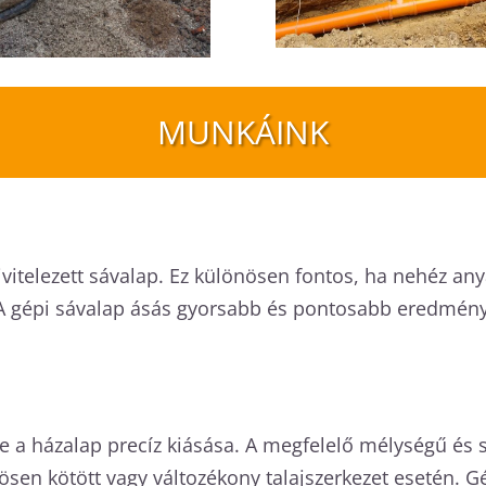
MUNKÁINK
l kivitelezett sávalap. Ez különösen fontos, ha nehéz a
 A gépi sávalap ásás gyorsabb és pontosabb eredményt 
e a házalap precíz kiásása. A megfelelő mélységű és s
nösen kötött vagy változékony talajszerkezet esetén. 