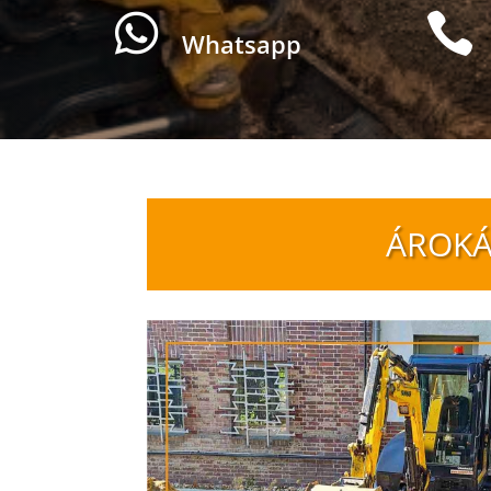


Whatsapp
ÁROKÁ