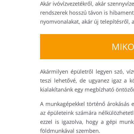
Akár ivóvízvezetékről, akár szennyvíze
rendszerek hosszú távon is hibament
nyomvonalakat, akár új telepítésről, 
MIKO
Akármilyen épületről legyen szó, ví
teszi lehetővé, de ugyanez igaz a k
kialakítanánk egy megbízható öntözőr
A munkagépekkel történő árokásás e
az épületeink számára nélkülözhetetl
ezzel is igazolva, hogy a gépi mun
földmunkával szemben.