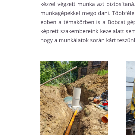
kézzel végzett munka azt biztosítan
munkagépekkel megoldani. Többféle g
ebben a témakörben is a Bobcat gép
képzett szakembereink keze alatt s
hogy a munkálatok során kárt teszünk