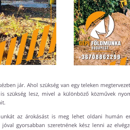
kézben jár. Ahol szükség van egy teleken megtervezett
a is szükség lesz, mivel a különböző közművek nyomv
it.
nkát az árokásást is meg lehet oldani humán erő
k jóval gyorsabban szeretnének kész lenni az elvégz