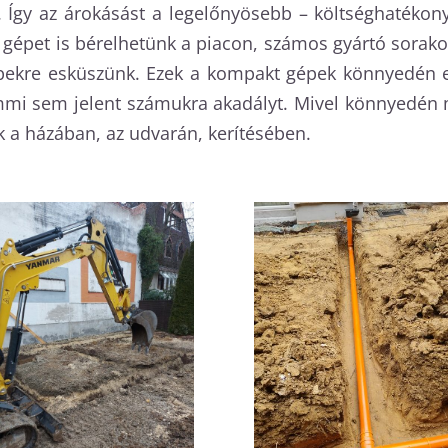
á. Így az árokásást a legelőnyösebb – költséghatéko
épet is bérelhetünk a piacon, számos gyártó sorakozt
ekre esküszünk. Ezek a kompakt gépek könnyedén elv
emmi sem jelent számukra akadályt. Mivel könnyedén 
 a házában, az udvarán, kerítésében.