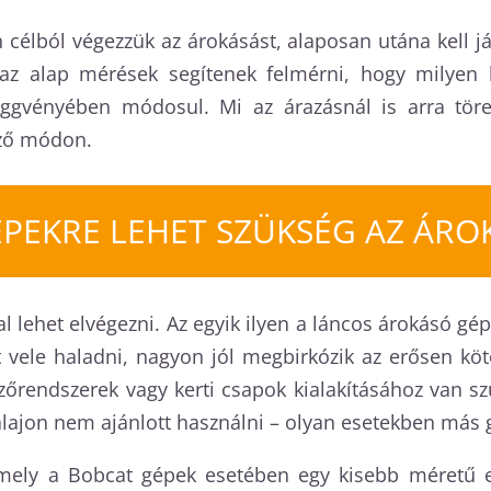
n célból végezzük az árokásást, alaposan utána kell 
 az alap mérések segítenek felmérni, hogy milyen 
gvényében módosul. Mi az árazásnál is arra törek
ező módon.
ÉPEKRE LEHET SZÜKSÉG AZ ÁRO
l lehet elvégezni. Az egyik ilyen a láncos árokásó gép
vele haladni, nagyon jól megbirkózik az erősen kötö
zőrendszerek vagy kerti csapok kialakításához van s
 talajon nem ajánlott használni – olyan esetekben más
mely a Bobcat gépek esetében egy kisebb méretű es