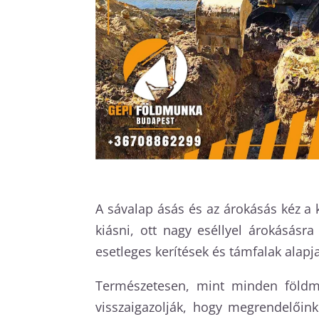
A sávalap ásás és az árokásás kéz a 
kiásni, ott nagy eséllyel árokásásr
esetleges kerítések és támfalak alapja
Természetesen, mint minden földmu
visszaigazolják, hogy megrendelőin