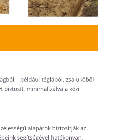
nyagból – például téglából, zsalukőből
biztosít, minimalizálva a kézi
zélességű alapárok biztosítják az
Gépeink segítségével hatékonyan,