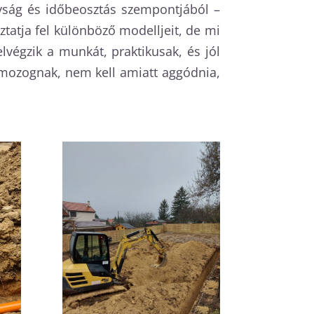
nyság és időbeosztás szempontjából –
atja fel különböző modelljeit, de mi
égzik a munkát, praktikusak, és jól
mozognak, nem kell amiatt aggódnia,