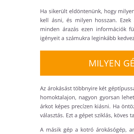
Ha sikerült eldöntenünk, hogy milye
kell ásni, és milyen hosszan. Ezek
minden árazás ezen információk füg
igényeit a számukra leginkább kedv
MILYEN G
Az árokásást többnyire két géptípussa
homoktalajon, nagyon gyorsan lehet 
árkot képes precízen kiásni. Ha öntö
választás. Ezt a gépet sziklás, köves
A másik gép a kotró árokásógép, a