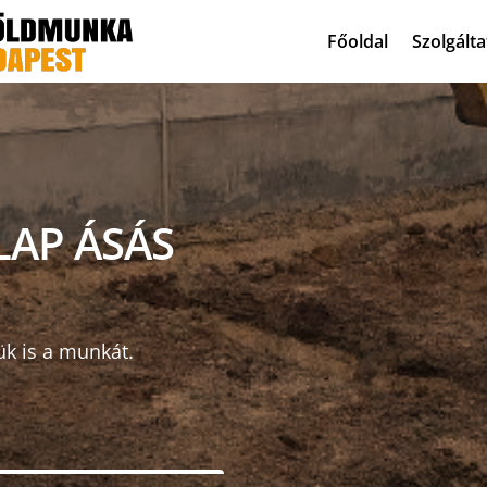
Főoldal
Szolgált
LAP ÁSÁS
ük is a munkát.