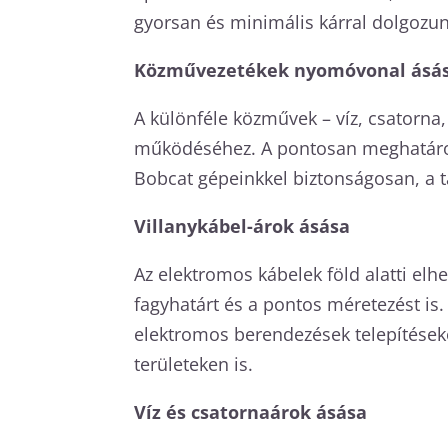
gyorsan és minimális kárral dolgozun
Közművezetékek nyomóvonal ásá
A különféle közművek – víz, csatorna
működéséhez. A pontosan meghatároz
Bobcat gépeinkkel biztonságosan, a t
Villanykábel-árok ásása
Az elektromos kábelek föld alatti el
fagyhatárt és a pontos méretezést is
elektromos berendezések telepítések
területeken is.
Víz és csatornaárok ásása