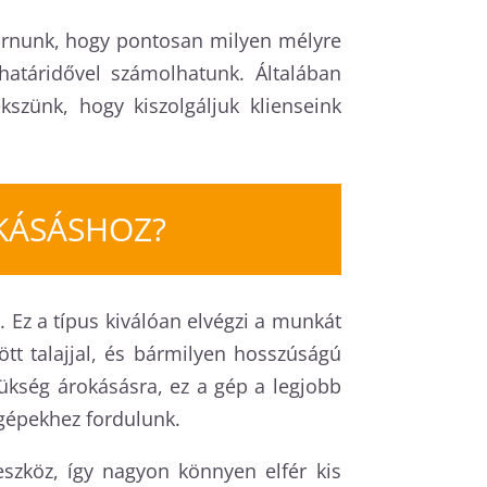
járnunk, hogy pontosan milyen mélyre
határidővel számolhatunk. Általában
szünk, hogy kiszolgáljuk klienseink
KÁSÁSHOZ?
. Ez a típus kiválóan elvégzi a munkát
tt talajjal, és bármilyen hosszúságú
zükség árokásásra, ez a gép a legjobb
 gépekhez fordulunk.
zköz, így nagyon könnyen elfér kis