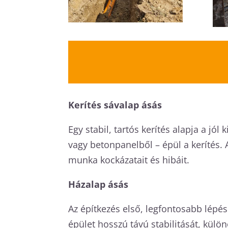
Kerítés sávalap ásás
Egy stabil, tartós kerítés alapja a jó
vagy betonpanelből – épül a kerítés.
munka kockázatait és hibáit.
Házalap ásás
Az építkezés első, legfontosabb lépés
épület hosszú távú stabilitását, külö