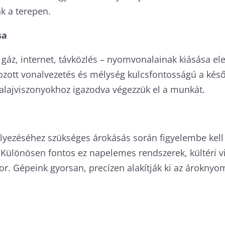
k a terepen.
sa
, gáz, internet, távközlés – nyomvonalainak kiásása
ott vonalvezetés és mélység kulcsfontosságú a késő
alajviszonyokhoz igazodva végezzük el a munkát.
helyezéséhez szükséges árokásás során figyelembe kell
. Különösen fontos ez napelemes rendszerek, kültéri v
or. Gépeink gyorsan, precízen alakítják ki az árokn