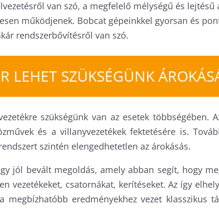
lvezetésről van szó, a megfelelő mélységű és lejtésű ár
esen működjenek. Bobcat gépeinkkel gyorsan és ponto
akár rendszerbővítésről van szó.
R LEHET SZÜKSÉGÜNK ÁROKÁS
zvezetékre szükségünk van az esetek többségében. A
özművek és a villanyvezetékek fektetésére is. Tová
endszert szintén elengedhetetlen az árokásás.
gy jól bevált megoldás, amely abban segít, hogy meg
en vezetékeket, csatornákat, kerítéseket. Az így elhe
ka megbízhatóbb eredményekhez vezet klasszikus tá