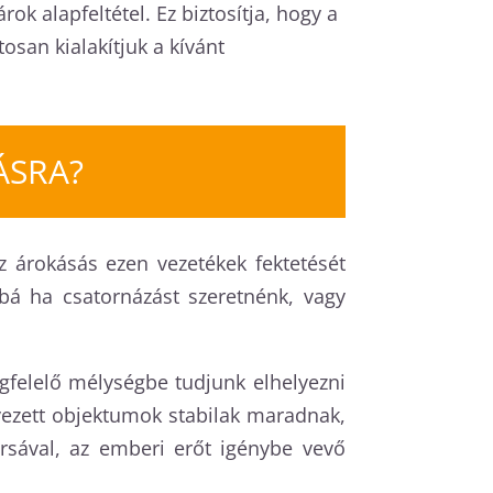
ok alapfeltétel. Ez biztosítja, hogy a
san kialakítjuk a kívánt
ÁSRA?
z árokásás ezen vezetékek fektetését
bbá ha csatornázást szeretnénk, vagy
felelő mélységbe tudjunk elhelyezni
lyezett objektumok stabilak maradnak,
rsával, az emberi erőt igénybe vevő