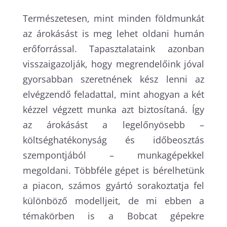
Természetesen, mint minden földmunkát
az árokásást is meg lehet oldani humán
erőforrással. Tapasztalataink azonban
visszaigazolják, hogy megrendelőink jóval
gyorsabban szeretnének kész lenni az
elvégzendő feladattal, mint ahogyan a két
kézzel végzett munka azt biztosítaná. Így
az árokásást a legelőnyösebb –
költséghatékonyság és időbeosztás
szempontjából – munkagépekkel
megoldani. Többféle gépet is bérelhetünk
a piacon, számos gyártó sorakoztatja fel
különböző modelljeit, de mi ebben a
témakörben is a Bobcat gépekre