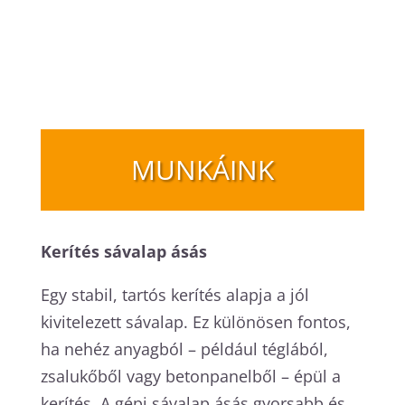
MUNKÁINK
Kerítés sávalap ásás
Egy stabil, tartós kerítés alapja a jól
kivitelezett sávalap. Ez különösen fontos,
ha nehéz anyagból – például téglából,
zsalukőből vagy betonpanelből – épül a
kerítés. A gépi sávalap ásás gyorsabb és