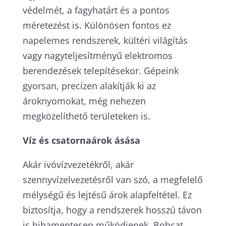
védelmét, a fagyhatárt és a pontos
méretezést is. Különösen fontos ez
napelemes rendszerek, kültéri világítás
vagy nagyteljesítményű elektromos
berendezések telepítésekor. Gépeink
gyorsan, precízen alakítják ki az
ároknyomokat, még nehezen
megközelíthető területeken is.
Víz és csatornaárok ásása
Akár ivóvízvezetékről, akár
szennyvízelvezetésről van szó, a megfelelő
mélységű és lejtésű árok alapfeltétel. Ez
biztosítja, hogy a rendszerek hosszú távon
is hibamentesen működjenek. Bobcat