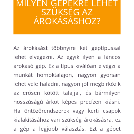
MILYEN GÉPEKRE LEHET
SZÜKSÉG AZ
ÁROKÁSÁSHOZ?
Az árokásást többnyire két géptípussal
lehet elvégezni. Az egyik ilyen a láncos
árokásó gép. Ez a típus kiválóan elvégzi a
munkát homoktalajon, nagyon gyorsan
lehet vele haladni, nagyon jól megbirkózik
az erősen kötött talajjal, és bármilyen
hosszúságú árkot képes precízen kiásni.
Ha öntözőrendszerek vagy kerti csapok
kialakításához van szükség árokásásra, ez
a gép a legjobb választás. Ezt a gépet