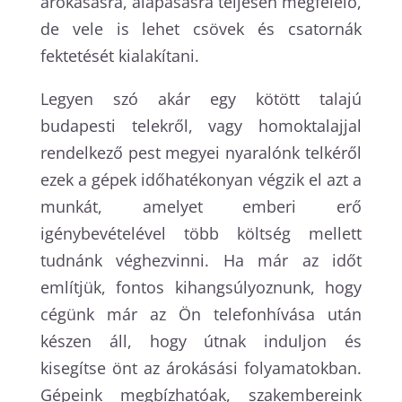
árokásásra, alapásásra teljesen megfelelő,
de vele is lehet csövek és csatornák
fektetését kialakítani.
Legyen szó akár egy kötött talajú
budapesti telekről, vagy homoktalajjal
rendelkező pest megyei nyaralónk telkéről
ezek a gépek időhatékonyan végzik el azt a
munkát, amelyet emberi erő
igénybevételével több költség mellett
tudnánk véghezvinni. Ha már az időt
említjük, fontos kihangsúlyoznunk, hogy
cégünk már az Ön telefonhívása után
készen áll, hogy útnak induljon és
kisegítse önt az árokásási folyamatokban.
Gépeink megbízhatóak, szakembereink