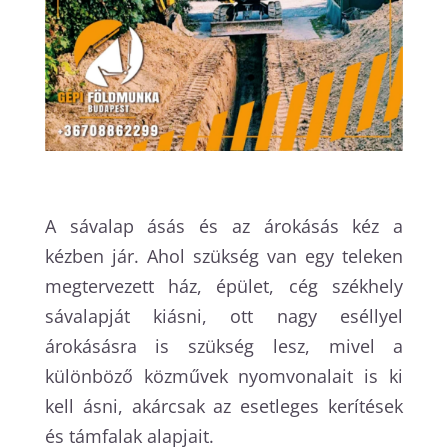
A sávalap ásás és az árokásás kéz a
kézben jár. Ahol szükség van egy teleken
megtervezett ház, épület, cég székhely
sávalapját kiásni, ott nagy eséllyel
árokásásra is szükség lesz, mivel a
különböző közművek nyomvonalait is ki
kell ásni, akárcsak az esetleges kerítések
és támfalak alapjait.