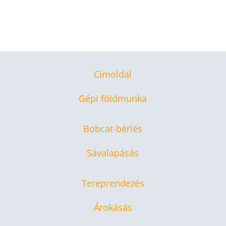
Címoldal
Gépi földmunka
Bobcat-bérlés
Sávalapásás
Tereprendezés
Árokásás