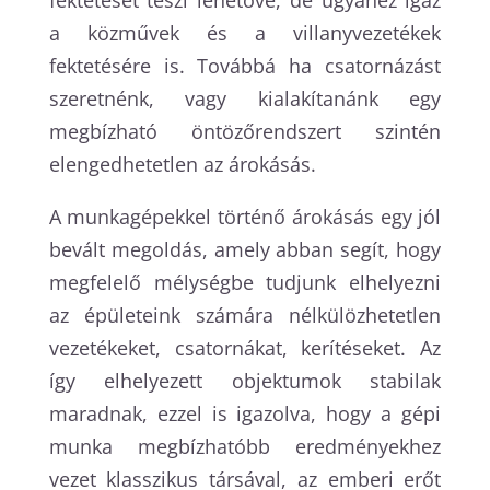
fektetését teszi lehetővé, de ugyanez igaz
a közművek és a villanyvezetékek
fektetésére is. Továbbá ha csatornázást
szeretnénk, vagy kialakítanánk egy
megbízható öntözőrendszert szintén
elengedhetetlen az árokásás.
A munkagépekkel történő árokásás egy jól
bevált megoldás, amely abban segít, hogy
megfelelő mélységbe tudjunk elhelyezni
az épületeink számára nélkülözhetetlen
vezetékeket, csatornákat, kerítéseket. Az
így elhelyezett objektumok stabilak
maradnak, ezzel is igazolva, hogy a gépi
munka megbízhatóbb eredményekhez
vezet klasszikus társával, az emberi erőt