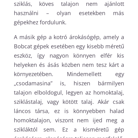
sziklás, köves talajon nem ajánlott
használni – olyan esetekben más
gépekhez fordulunk.
A másik gép a kotró árokásógép, amely a
Bobcat gépek esetében egy kisebb méretű
eszköz, így nagyon könnyen elfér kis
helyeken és ásás közben nem tesz kárt a
környezetében. Mindemellett egy
„csodamasina” is, hiszen bármilyen
talajon elboldogul, legyen az homoktalaj,
sziklástalaj, vagy kötött talaj. Akár csak
láncos társa, ez is könnyebben halad
homoktalajon, viszont nem ijed meg a
szikláktól sem. Ez a kisméretű gép