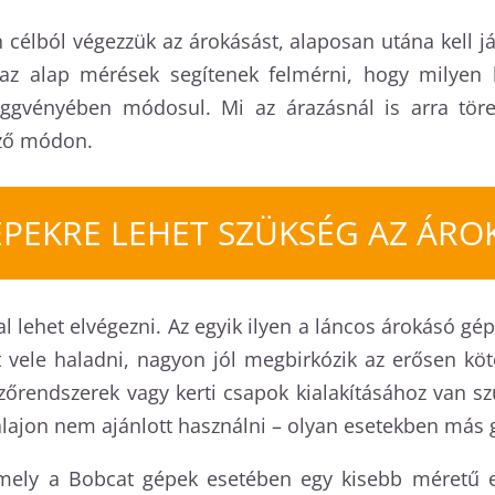
n célból végezzük az árokásást, alaposan utána kell 
 az alap mérések segítenek felmérni, hogy milyen 
gvényében módosul. Mi az árazásnál is arra törek
ező módon.
ÉPEKRE LEHET SZÜKSÉG AZ ÁRO
l lehet elvégezni. Az egyik ilyen a láncos árokásó gép
vele haladni, nagyon jól megbirkózik az erősen kötö
zőrendszerek vagy kerti csapok kialakításához van s
 talajon nem ajánlott használni – olyan esetekben más
mely a Bobcat gépek esetében egy kisebb méretű es