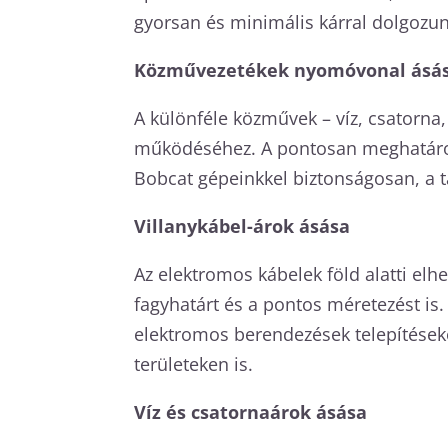
gyorsan és minimális kárral dolgozun
Közművezetékek nyomóvonal ásá
A különféle közművek – víz, csatorna
működéséhez. A pontosan meghatároz
Bobcat gépeinkkel biztonságosan, a t
Villanykábel-árok ásása
Az elektromos kábelek föld alatti el
fagyhatárt és a pontos méretezést is
elektromos berendezések telepítések
területeken is.
Víz és csatornaárok ásása