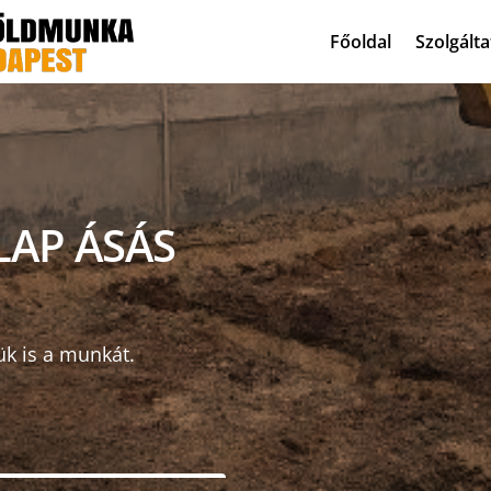
Főoldal
Szolgált
LAP ÁSÁS
ük is a munkát.