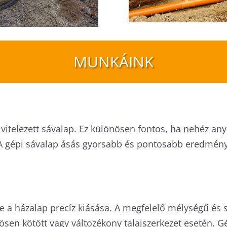
MUNKÁINK
l kivitelezett sávalap. Ez különösen fontos, ha nehéz a
 A gépi sávalap ásás gyorsabb és pontosabb eredményt 
e a házalap precíz kiásása. A megfelelő mélységű és s
nösen kötött vagy változékony talajszerkezet esetén. 