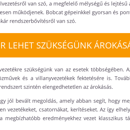
lvezetésről van szó, a megfelelő mélységű és lejtésű ár
esen működjenek. Bobcat gépeinkkel gyorsan és ponto
akár rendszerbővítésről van szó.
R LEHET SZÜKSÉGÜNK ÁROKÁS
zvezetékre szükségünk van az esetek többségében. A
özművek és a villanyvezetékek fektetésére is. Tová
endszert szintén elengedhetetlen az árokásás.
gy jól bevált megoldás, amely abban segít, hogy meg
en vezetékeket, csatornákat, kerítéseket. Az így elhe
ka megbízhatóbb eredményekhez vezet klasszikus tá