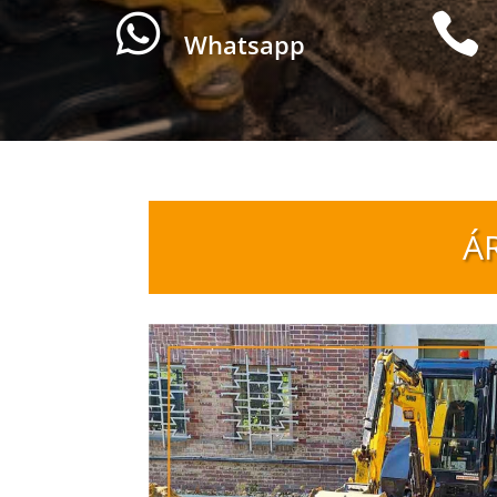


Whatsapp
Á