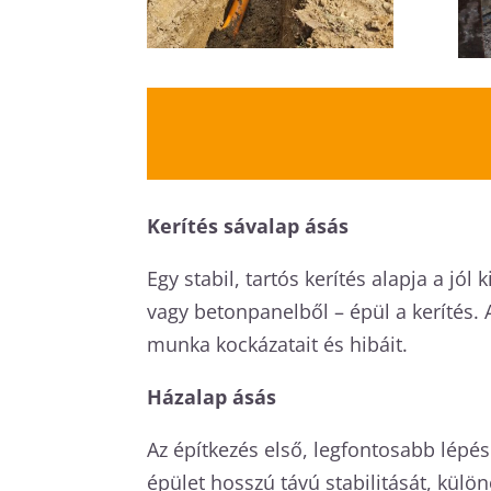
Kerítés sávalap ásás
Egy stabil, tartós kerítés alapja a jó
vagy betonpanelből – épül a kerítés.
munka kockázatait és hibáit.
Házalap ásás
Az építkezés első, legfontosabb lépés
épület hosszú távú stabilitását, külö