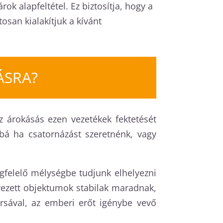
ok alapfeltétel. Ez biztosítja, hogy a
san kialakítjuk a kívánt
ÁSRA?
z árokásás ezen vezetékek fektetését
bbá ha csatornázást szeretnénk, vagy
felelő mélységbe tudjunk elhelyezni
lyezett objektumok stabilak maradnak,
rsával, az emberi erőt igénybe vevő