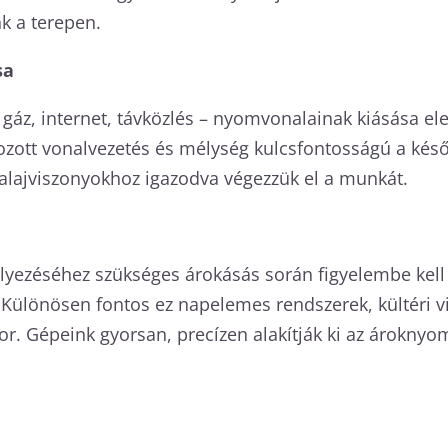
k a terepen.
sa
, gáz, internet, távközlés – nyomvonalainak kiásása
ott vonalvezetés és mélység kulcsfontosságú a késő
alajviszonyokhoz igazodva végezzük el a munkát.
helyezéséhez szükséges árokásás során figyelembe kell
. Különösen fontos ez napelemes rendszerek, kültéri v
or. Gépeink gyorsan, precízen alakítják ki az árokn