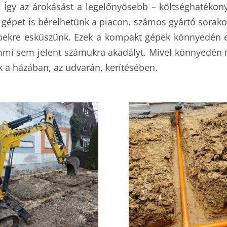
á. Így az árokásást a legelőnyösebb – költséghatéko
épet is bérelhetünk a piacon, számos gyártó sorakozt
ekre esküszünk. Ezek a kompakt gépek könnyedén elv
emmi sem jelent számukra akadályt. Mivel könnyedén 
 a házában, az udvarán, kerítésében.