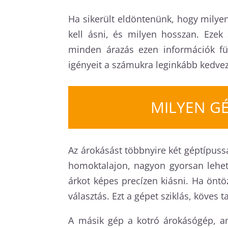
Ha sikerült eldöntenünk, hogy milye
kell ásni, és milyen hosszan. Ezek
minden árazás ezen információk füg
igényeit a számukra leginkább kedv
MILYEN G
Az árokásást többnyire két géptípussa
homoktalajon, nagyon gyorsan lehet 
árkot képes precízen kiásni. Ha öntö
választás. Ezt a gépet sziklás, köves
A másik gép a kotró árokásógép, a