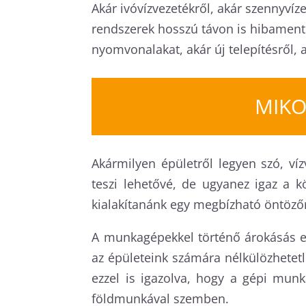
Akár ivóvízvezetékről, akár szennyvíze
rendszerek hosszú távon is hibament
nyomvonalakat, akár új telepítésről, 
MIKO
Akármilyen épületről legyen szó, ví
teszi lehetővé, de ugyanez igaz a k
kialakítanánk egy megbízható öntözőr
A munkagépekkel történő árokásás e
az épületeink számára nélkülözhetetl
ezzel is igazolva, hogy a gépi mun
földmunkával szemben.