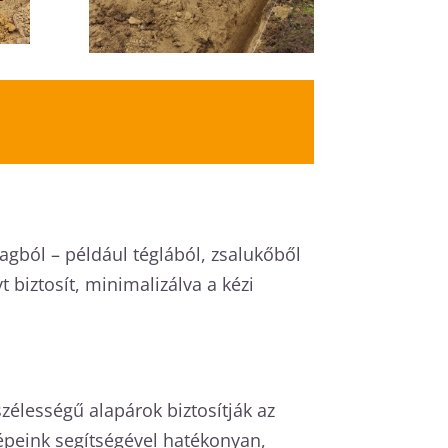
nyagból – például téglából, zsalukőből
biztosít, minimalizálva a kézi
zélességű alapárok biztosítják az
Gépeink segítségével hatékonyan,