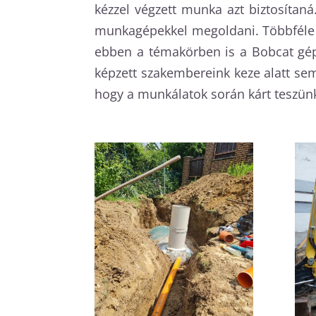
kézzel végzett munka azt biztosítan
munkagépekkel megoldani. Többféle g
ebben a témakörben is a Bobcat gép
képzett szakembereink keze alatt s
hogy a munkálatok során kárt teszünk