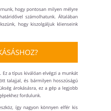
járnunk, hogy pontosan milyen mélyre
határidővel számolhatunk. Általában
szünk, hogy kiszolgáljuk klienseink
KÁSÁSHOZ?
. Ez a típus kiválóan elvégzi a munkát
tt talajjal, és bármilyen hosszúságú
zükség árokásásra, ez a gép a legjobb
 gépekhez fordulunk.
zköz, így nagyon könnyen elfér kis