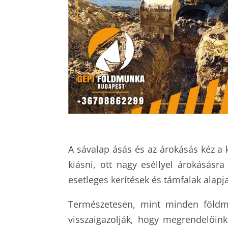
A sávalap ásás és az árokásás kéz a 
kiásni, ott nagy eséllyel árokásásr
esetleges kerítések és támfalak alapja
Természetesen, mint minden földmu
visszaigazolják, hogy megrendelőin