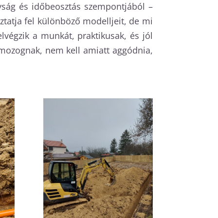
nyság és időbeosztás szempontjából –
atja fel különböző modelljeit, de mi
égzik a munkát, praktikusak, és jól
mozognak, nem kell amiatt aggódnia,