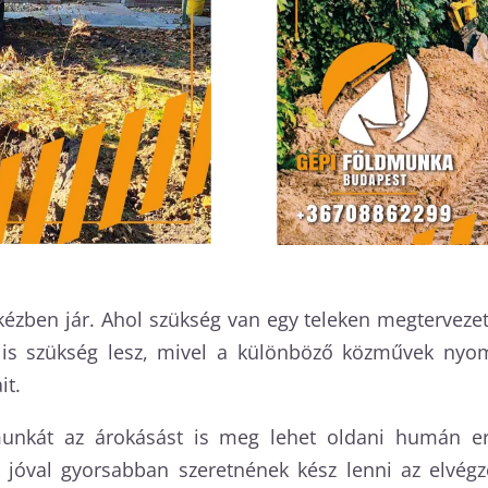
kézben jár. Ahol szükség van egy teleken megtervezett
a is szükség lesz, mivel a különböző közművek nyomv
it.
nkát az árokásást is meg lehet oldani humán erő
k jóval gyorsabban szeretnének kész lenni az elvégz