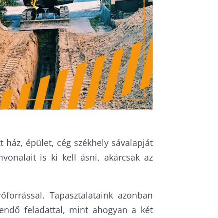
 ház, épület, cég székhely sávalapját
onalait is ki kell ásni, akárcsak az
forrással. Tapasztalataink azonban
endő feladattal, mint ahogyan a két