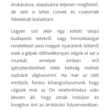
árokásásra, alapásásra teljesen megfelelő,
de vele is lehet csövek és csatornák
fektetését kialakítani.
Legyen szó akár egy kötött talajú
budapesti telekről, vagy homoktalajjal
rendelkező pest megyei nyaralónk telkéről
ezek a gépek időhatékonyan végzik el azt a
munkát, amelyet emberi erő
igénybevételével több költség mellett
tudnánk véghezvinni. Ha már az időt
említjük, fontos kihangsúlyoznunk, hogy
cégünk már az Ön telefonhívása után
készen áll, hogy útnak induljon és
kisegítse önt az árokásási folyamatokban.