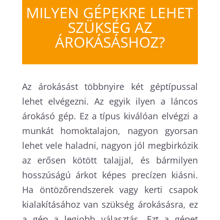
MILYEN GÉPEKRE LEHET
SZÜKSÉG AZ
ÁROKÁSÁSHOZ?
Az árokásást többnyire két géptípussal
lehet elvégezni. Az egyik ilyen a láncos
árokásó gép. Ez a típus kiválóan elvégzi a
munkát homoktalajon, nagyon gyorsan
lehet vele haladni, nagyon jól megbirkózik
az erősen kötött talajjal, és bármilyen
hosszúságú árkot képes precízen kiásni.
Ha öntözőrendszerek vagy kerti csapok
kialakításához van szükség árokásásra, ez
a gép a legjobb választás. Ezt a gépet