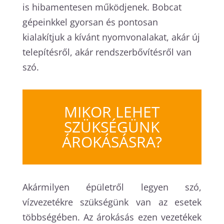
is hibamentesen működjenek. Bobcat
gépeinkkel gyorsan és pontosan
kialakítjuk a kívánt nyomvonalakat, akár új
telepítésről, akár rendszerbővítésről van
szó.
MIKOR LEHET
SZÜKSÉGÜNK
ÁROKÁSÁSRA?
Akármilyen épületről legyen szó,
vízvezetékre szükségünk van az esetek
többségében. Az árokásás ezen vezetékek