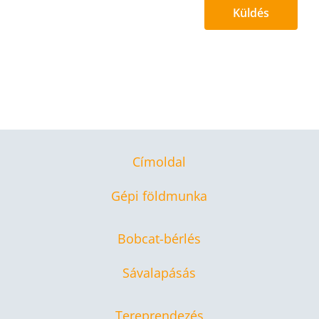
Küldés
Címoldal
Gépi földmunka
Bobcat-bérlés
Sávalapásás
Tereprendezés