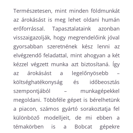
Természetesen, mint minden földmunkát
az árokásást is meg lehet oldani humán
erőforrással. Tapasztalataink azonban
visszaigazolják, hogy megrendelőink jóval
gyorsabban szeretnének kész lenni az
elvégzendő feladattal, mint ahogyan a két
kézzel végzett munka azt biztosítaná. Így
az árokásást a legelőnyösebb –
költséghatékonyság és időbeosztás
szempontjából – munkagépekkel
megoldani. Többféle gépet is bérelhetünk
a piacon, számos gyártó sorakoztatja fel
különböző modelljeit, de mi ebben a
témakörben is a Bobcat gépekre