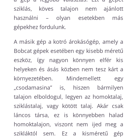
sziklás, köves talajon nem ajánlott
használni – olyan esetekben más
gépekhez fordulunk.
A másik gép a kotró árokásógép, amely a
Bobcat gépek esetében egy kisebb méretű
eszköz, így nagyon könnyen elfér kis
helyeken és ásás közben nem tesz kárt a
környezetében. Mindemellett egy
„csodamasina” is, hiszen bármilyen
talajon elboldogul, legyen az homoktalaj,
sziklástalaj, vagy kötött talaj. Akár csak
láncos társa, ez is könnyebben halad
homoktalajon, viszont nem ijed meg a
szikláktól sem. Ez a kisméretű gép