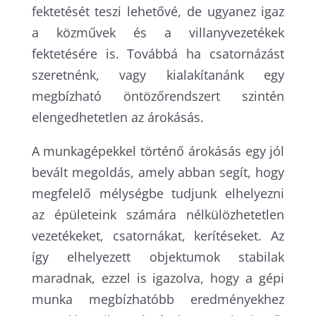
fektetését teszi lehetővé, de ugyanez igaz
a közművek és a villanyvezetékek
fektetésére is. Továbbá ha csatornázást
szeretnénk, vagy kialakítanánk egy
megbízható öntözőrendszert szintén
elengedhetetlen az árokásás.
A munkagépekkel történő árokásás egy jól
bevált megoldás, amely abban segít, hogy
megfelelő mélységbe tudjunk elhelyezni
az épületeink számára nélkülözhetetlen
vezetékeket, csatornákat, kerítéseket. Az
így elhelyezett objektumok stabilak
maradnak, ezzel is igazolva, hogy a gépi
munka megbízhatóbb eredményekhez