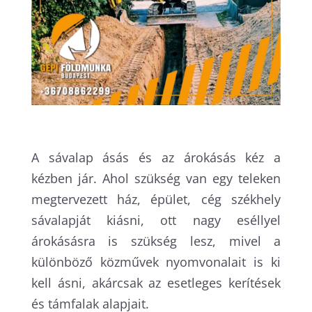
A sávalap ásás és az árokásás kéz a
kézben jár. Ahol szükség van egy teleken
megtervezett ház, épület, cég székhely
sávalapját kiásni, ott nagy eséllyel
árokásásra is szükség lesz, mivel a
különböző közművek nyomvonalait is ki
kell ásni, akárcsak az esetleges kerítések
és támfalak alapjait.