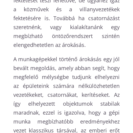
fektetését teszi lehetővé, de ugyanez igaz
a közművek és a villanyvezetékek
fektetésére is. Továbbá ha csatornázást
szeretnénk, vagy kialakítanánk egy
megbízható öntözőrendszert szintén
elengedhetetlen az árokásás.
A munkagépekkel történő árokásás egy jól
bevált megoldás, amely abban segít, hogy
megfelelő mélységbe tudjunk elhelyezni
az épületeink számára nélkülözhetetlen
vezetékeket, csatornákat, kerítéseket. Az
így elhelyezett objektumok stabilak
maradnak, ezzel is igazolva, hogy a gépi
munka megbízhatóbb eredményekhez
vezet klasszikus társával, az emberi erőt