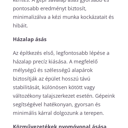
pontosabb eredményt biztosít,
minimalizálva a kézi munka kockázatait és
hibáit.
Házalap ásás
Az építkezés első, legfontosabb lépése a
házalap precíz kiásása. A megfelelő
mélységű és szélességű alapárok
biztosítják az épület hosszú távú
stabilitását, különösen kötött vagy
változékony talajszerkezet esetén. Gépeink
segítségével hatékonyan, gyorsan és
minimális kárral dolgozunk a terepen.
Közművezetékek nyomóvonal ásása