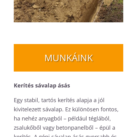
MUNKÁINK
Kerítés sávalap ásás
Egy stabil, tartós kerítés alapja a jól
kivitelezett sávalap. Ez különösen fontos,
ha nehéz anyagból – például téglából,
zsalukőből vagy betonpanelből – épül a
kerítés. A gépi sávalap ásás gyorsabb és