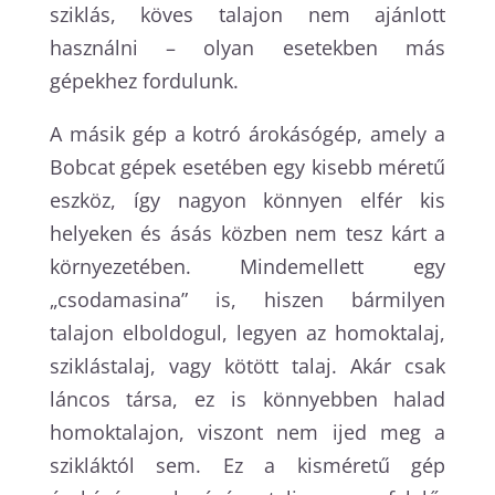
sziklás, köves talajon nem ajánlott
használni – olyan esetekben más
gépekhez fordulunk.
A másik gép a kotró árokásógép, amely a
Bobcat gépek esetében egy kisebb méretű
eszköz, így nagyon könnyen elfér kis
helyeken és ásás közben nem tesz kárt a
környezetében. Mindemellett egy
„csodamasina” is, hiszen bármilyen
talajon elboldogul, legyen az homoktalaj,
sziklástalaj, vagy kötött talaj. Akár csak
láncos társa, ez is könnyebben halad
homoktalajon, viszont nem ijed meg a
szikláktól sem. Ez a kisméretű gép