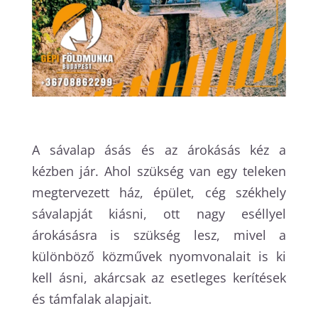
A sávalap ásás és az árokásás kéz a
kézben jár. Ahol szükség van egy teleken
megtervezett ház, épület, cég székhely
sávalapját kiásni, ott nagy eséllyel
árokásásra is szükség lesz, mivel a
különböző közművek nyomvonalait is ki
kell ásni, akárcsak az esetleges kerítések
és támfalak alapjait.