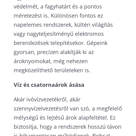
védelmét, a fagyhatárt és a pontos
méretezést is. Különösen fontos ez
napelemes rendszerek, kültéri világítás
vagy nagyteljesítményű elektromos
berendezések telepítésekor. Gépeink
gyorsan, precízen alakítják ki az
ároknyomokat, még nehezen
megközelíthető területeken is.
Víz és csatornaárok ásása
Akár ivóvízvezetékről, akár
szennyvízelvezetésről van szó, a megfelelő
mélységű és lejtésű árok alapfeltétel. Ez
biztosítja, hogy a rendszerek hosszú távon
is hibamentesen működjenek. Bobcat