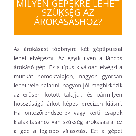
MILYEN GÉPEKRE LEHET
SZÜKSÉG AZ
ÁROKÁSÁSHOZ?
Az árokásást többnyire két géptípussal
lehet elvégezni. Az egyik ilyen a láncos
árokásó gép. Ez a típus kiválóan elvégzi a
munkát homoktalajon, nagyon gyorsan
lehet vele haladni, nagyon jól megbirkózik
az erősen kötött talajjal, és bármilyen
hosszúságú árkot képes precízen kiásni.
Ha öntözőrendszerek vagy kerti csapok
kialakításához van szükség árokásásra, ez
a gép a legjobb választás. Ezt a gépet