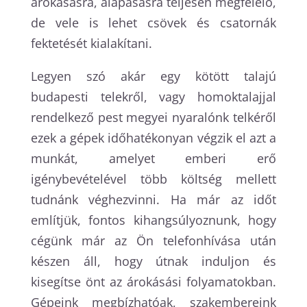
árokásásra, alapásásra teljesen megfelelő,
de vele is lehet csövek és csatornák
fektetését kialakítani.
Legyen szó akár egy kötött talajú
budapesti telekről, vagy homoktalajjal
rendelkező pest megyei nyaralónk telkéről
ezek a gépek időhatékonyan végzik el azt a
munkát, amelyet emberi erő
igénybevételével több költség mellett
tudnánk véghezvinni. Ha már az időt
említjük, fontos kihangsúlyoznunk, hogy
cégünk már az Ön telefonhívása után
készen áll, hogy útnak induljon és
kisegítse önt az árokásási folyamatokban.
Gépeink megbízhatóak, szakembereink