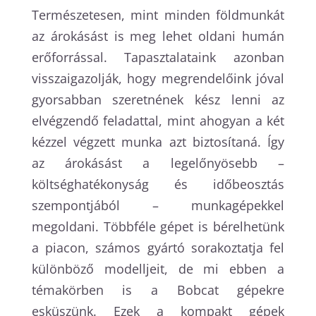
Természetesen, mint minden földmunkát
az árokásást is meg lehet oldani humán
erőforrással. Tapasztalataink azonban
visszaigazolják, hogy megrendelőink jóval
gyorsabban szeretnének kész lenni az
elvégzendő feladattal, mint ahogyan a két
kézzel végzett munka azt biztosítaná. Így
az árokásást a legelőnyösebb –
költséghatékonyság és időbeosztás
szempontjából – munkagépekkel
megoldani. Többféle gépet is bérelhetünk
a piacon, számos gyártó sorakoztatja fel
különböző modelljeit, de mi ebben a
témakörben is a Bobcat gépekre
esküszünk. Ezek a kompakt gépek