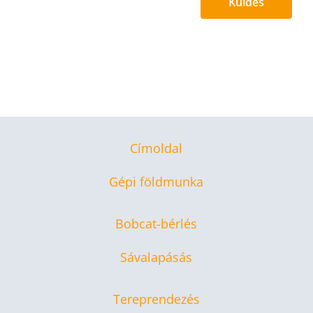
Küldés
Címoldal
Gépi földmunka
Bobcat-bérlés
Sávalapásás
Tereprendezés