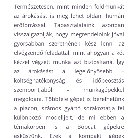
Természetesen, mint minden földmunkát
az árokásást is meg lehet oldani humán
erőforrással. Tapasztalataink azonban
visszaigazolják, hogy megrendelőink jóval
gyorsabban szeretnének kész lenni az
elvégzendő feladattal, mint ahogyan a két
kézzel végzett munka azt biztosítaná. Így
az árokásást a legelőnyösebb –
költséghatékonyság és időbeosztás
szempontjából – munkagépekkel
megoldani. Többféle gépet is bérelhetünk
a piacon, számos gyártó sorakoztatja fel
különböző modelljeit, de mi ebben a
témakörben is a Bobcat gépekre
esküszünk. Ezek a kompakt gépek