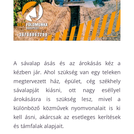
A sávalap ásás és az árokásás kéz a
kézben jár. Ahol szükség van egy teleken
megtervezett ház, épület, cég székhely
sávalapját kiásni, ott nagy eséllyel
árokásásra is szükség lesz, mivel a
különböző közművek nyomvonalait is ki
kell ásni, akárcsak az esetleges kerítések
és támfalak alapjait.