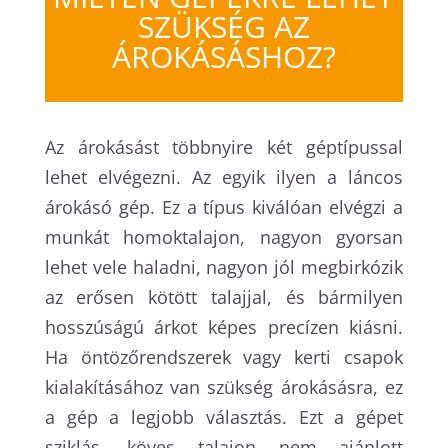
SZÜKSÉG AZ
ÁROKÁSÁSHOZ?
Az árokásást többnyire két géptípussal
lehet elvégezni. Az egyik ilyen a láncos
árokásó gép. Ez a típus kiválóan elvégzi a
munkát homoktalajon, nagyon gyorsan
lehet vele haladni, nagyon jól megbirkózik
az erősen kötött talajjal, és bármilyen
hosszúságú árkot képes precízen kiásni.
Ha öntözőrendszerek vagy kerti csapok
kialakításához van szükség árokásásra, ez
a gép a legjobb választás. Ezt a gépet
sziklás, köves talajon nem ajánlott