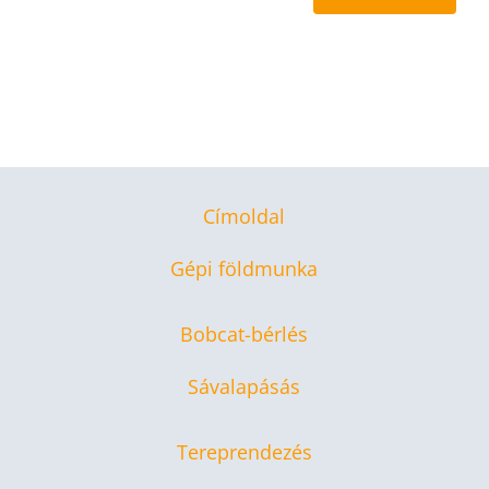
Címoldal
Gépi földmunka
Bobcat-bérlés
Sávalapásás
Tereprendezés