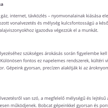
sa
, gáz, internet, távközlés – nyomvonalainak kiásása
ott vonalvezetés és mélység kulcsfontosságú a késő
alajviszonyokhoz igazodva végezzük el a munkát.
helyezéséhez szükséges árokásás során figyelembe kell
. Különösen fontos ez napelemes rendszerek, kültéri v
or. Gépeink gyorsan, precízen alakítják ki az árokn
lvezetésről van szó, a megfelelő mélységű és lejtésű ár
esen működjenek. Bobcat gépeinkkel gyorsan és ponto