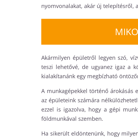
nyomvonalakat, akár új telepítésről, 
MIKO
Akármilyen épületről legyen szó, ví
teszi lehetővé, de ugyanez igaz a k
kialakítanánk egy megbízható öntözőr
A munkagépekkel történő árokásás e
az épületeink számára nélkülözhetetl
ezzel is igazolva, hogy a gépi mun
földmunkával szemben.
Ha sikerült eldöntenünk, hogy milye