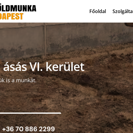
Főoldal
Szolgált
ásás VI. kerület
ük is a munkát.
+36 70 886 2299