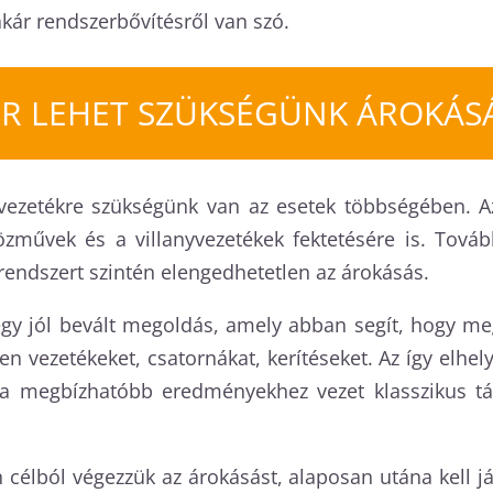
akár rendszerbővítésről van szó.
R LEHET SZÜKSÉGÜNK ÁROKÁS
zvezetékre szükségünk van az esetek többségében. A
özművek és a villanyvezetékek fektetésére is. Tová
endszert szintén elengedhetetlen az árokásás.
gy jól bevált megoldás, amely abban segít, hogy meg
en vezetékeket, csatornákat, kerítéseket. Az így elhe
ka megbízhatóbb eredményekhez vezet klasszikus tá
n célból végezzük az árokásást, alaposan utána kell 