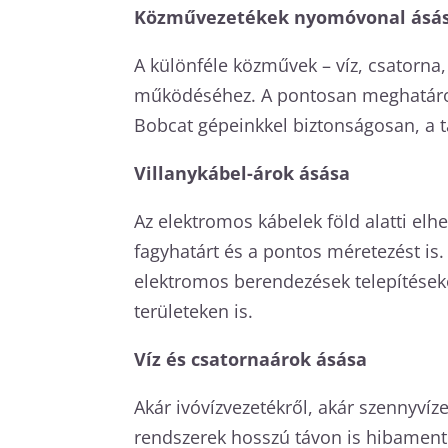
Közművezetékek nyomóvonal ásá
A különféle közművek – víz, csatorna
működéséhez. A pontosan meghatároz
Bobcat gépeinkkel biztonságosan, a t
Villanykábel-árok ásása
Az elektromos kábelek föld alatti el
fagyhatárt és a pontos méretezést is
elektromos berendezések telepítések
területeken is.
Víz és csatornaárok ásása
Akár ivóvízvezetékről, akár szennyvíze
rendszerek hosszú távon is hibament