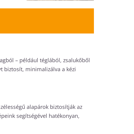
nyagból – például téglából, zsalukőből
biztosít, minimalizálva a kézi
zélességű alapárok biztosítják az
Gépeink segítségével hatékonyan,