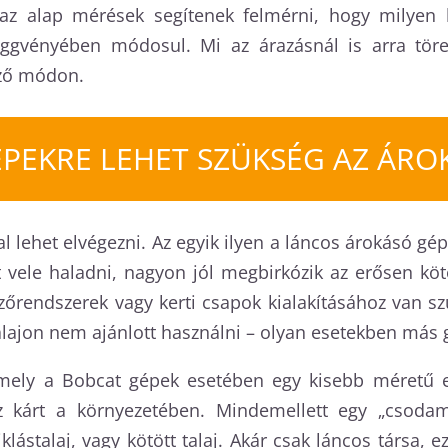
 az alap mérések segítenek felmérni, hogy milyen 
gvényében módosul. Mi az árazásnál is arra törek
ező módon.
ÉPEKRE LEHET SZÜKSÉG AZ ÁRO
l lehet elvégezni. Az egyik ilyen a láncos árokásó gép
vele haladni, nagyon jól megbirkózik az erősen kötö
zőrendszerek vagy kerti csapok kialakításához van s
 talajon nem ajánlott használni – olyan esetekben más
mely a Bobcat gépek esetében egy kisebb méretű es
kárt a környezetében. Mindemellett egy „csodama
klástalaj, vagy kötött talaj. Akár csak láncos társa