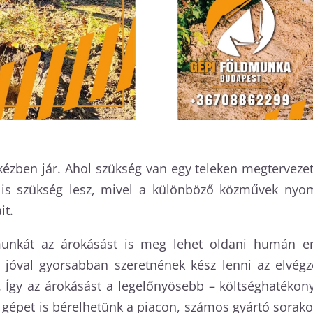
kézben jár. Ahol szükség van egy teleken megtervezett
a is szükség lesz, mivel a különböző közművek nyomv
it.
nkát az árokásást is meg lehet oldani humán erő
k jóval gyorsabban szeretnének kész lenni az elvégz
á. Így az árokásást a legelőnyösebb – költséghatéko
épet is bérelhetünk a piacon, számos gyártó sorakozt