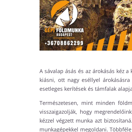
A sávalap ásás és az árokásás kéz a 
kiásni, ott nagy eséllyel árokásásr
esetleges kerítések és támfalak alapja
Természetesen, mint minden földmu
visszaigazolják, hogy megrendelőin
kézzel végzett munka azt biztosítan
munkagépekkel megoldani. Többféle g