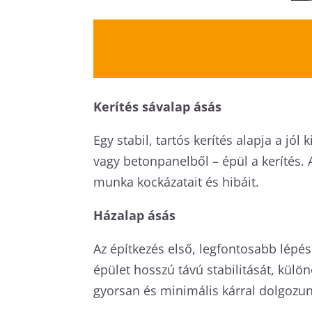
Kerítés sávalap ásás
Egy stabil, tartós kerítés alapja a jó
vagy betonpanelből – épül a kerítés.
munka kockázatait és hibáit.
Házalap ásás
Az építkezés első, legfontosabb lépés
épület hosszú távú stabilitását, külö
gyorsan és minimális kárral dolgozun