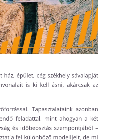
 ház, épület, cég székhely sávalapját
onalait is ki kell ásni, akárcsak az
forrással. Tapasztalataink azonban
endő feladattal, mint ahogyan a két
nyság és időbeosztás szempontjából –
atja fel különböző modelljeit, de mi