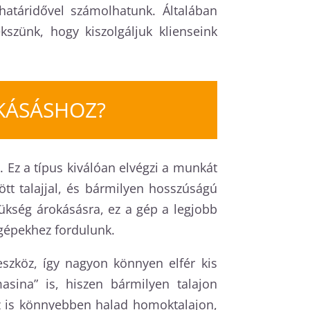
határidővel számolhatunk. Általában
szünk, hogy kiszolgáljuk klienseink
KÁSÁSHOZ?
. Ez a típus kiválóan elvégzi a munkát
tt talajjal, és bármilyen hosszúságú
zükség árokásásra, ez a gép a legjobb
 gépekhez fordulunk.
zköz, így nagyon könnyen elfér kis
sina” is, hiszen bármilyen talajon
, ez is könnyebben halad homoktalajon,