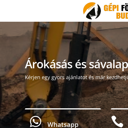
Árokásás és sávalap 
Kérjen egy gyors ajánlatot és már kezdhetj


Whatsapp