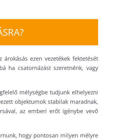
ÁSRA?
z árokásás ezen vezetékek fektetését
bbá ha csatornázást szeretnénk, vagy
felelő mélységbe tudjunk elhelyezni
lyezett objektumok stabilak maradnak,
rsával, az emberi erőt igénybe vevő
járnunk, hogy pontosan milyen mélyre