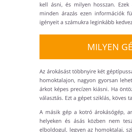
kell ásni, és milyen hosszan. Ezek
minden árazás ezen információk füg
igényeit a számukra leginkább kedv
MILYEN G
Az árokásást többnyire két géptípussa
homoktalajon, nagyon gyorsan lehet 
árkot képes precízen kiásni. Ha öntö
választás. Ezt a gépet sziklás, köves
A másik gép a kotró árokásógép, a
helyeken és ásás közben nem tesz 
elboldogul, legyen az homoktalaj, szi