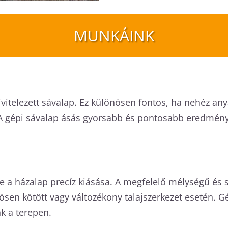
MUNKÁINK
l kivitelezett sávalap. Ez különösen fontos, ha nehéz a
 A gépi sávalap ásás gyorsabb és pontosabb eredményt 
e a házalap precíz kiásása. A megfelelő mélységű és s
nösen kötött vagy változékony talajszerkezet esetén. 
k a terepen.