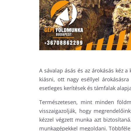
A sávalap ásás és az árokásás kéz a 
kiásni, ott nagy eséllyel árokásásr
esetleges kerítések és támfalak alapja
Természetesen, mint minden földmu
visszaigazolják, hogy megrendelőin
kézzel végzett munka azt biztosítan
munkagépekkel megoldani. Többféle g