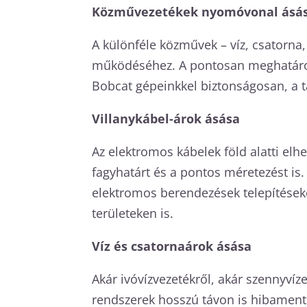
Közművezetékek nyomóvonal ásá
A különféle közművek – víz, csatorna
működéséhez. A pontosan meghatároz
Bobcat gépeinkkel biztonságosan, a t
Villanykábel-árok ásása
Az elektromos kábelek föld alatti el
fagyhatárt és a pontos méretezést is
elektromos berendezések telepítések
területeken is.
Víz és csatornaárok ásása
Akár ivóvízvezetékről, akár szennyvíze
rendszerek hosszú távon is hibament