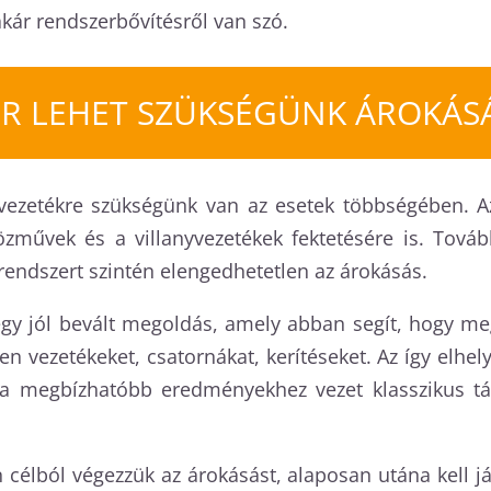
akár rendszerbővítésről van szó.
R LEHET SZÜKSÉGÜNK ÁROKÁS
zvezetékre szükségünk van az esetek többségében. A
özművek és a villanyvezetékek fektetésére is. Tová
endszert szintén elengedhetetlen az árokásás.
gy jól bevált megoldás, amely abban segít, hogy meg
en vezetékeket, csatornákat, kerítéseket. Az így elhe
ka megbízhatóbb eredményekhez vezet klasszikus tá
n célból végezzük az árokásást, alaposan utána kell 