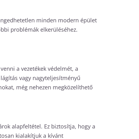
 elengedhetetlen minden modern épület
bbi problémák elkerüléséhez.
 venni a vezetékek védelmét, a
ilágítás vagy nagyteljesítményű
yomokat, még nehezen megközelíthető
ok alapfeltétel. Ez biztosítja, hogy a
san kialakítjuk a kívánt