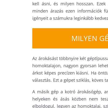
kell ásni, és milyen hosszan. Ezek
minden árazás ezen információk füg
igényeit a számukra leginkább kedv
MILYEN G
Az árokásást többnyire két géptípussa
homoktalajon, nagyon gyorsan lehet 
árkot képes precízen kiásni. Ha öntö
választás. Ezt a gépet sziklás, köves
A másik gép a kotró árokásógép, a
helyeken és ásás közben nem tesz 
elboldogul, legyen az homoktalaj, szi