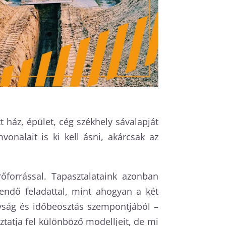
 ház, épület, cég székhely sávalapját
onalait is ki kell ásni, akárcsak az
forrással. Tapasztalataink azonban
endő feladattal, mint ahogyan a két
nyság és időbeosztás szempontjából –
atja fel különböző modelljeit, de mi