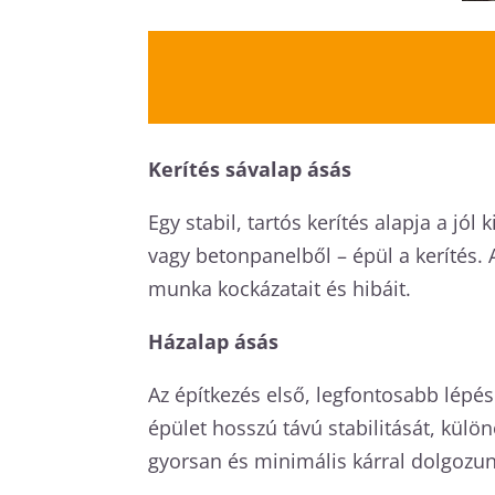
Kerítés sávalap ásás
Egy stabil, tartós kerítés alapja a jó
vagy betonpanelből – épül a kerítés.
munka kockázatait és hibáit.
Házalap ásás
Az építkezés első, legfontosabb lépés
épület hosszú távú stabilitását, külö
gyorsan és minimális kárral dolgozun