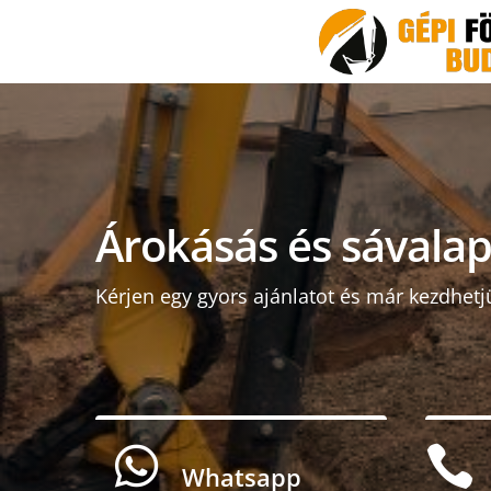
Árokásás és sávalap 
Kérjen egy gyors ajánlatot és már kezdhetj


Whatsapp