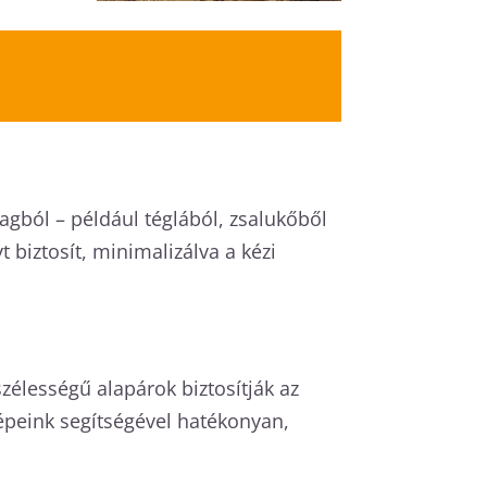
nyagból – például téglából, zsalukőből
biztosít, minimalizálva a kézi
zélességű alapárok biztosítják az
Gépeink segítségével hatékonyan,