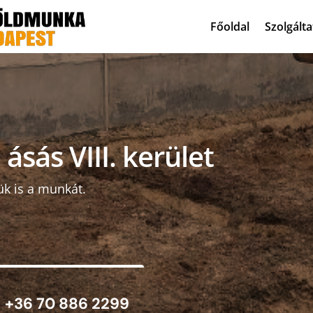
Főoldal
Szolgált
ásás VIII. kerület
ük is a munkát.
+36 70 886 2299