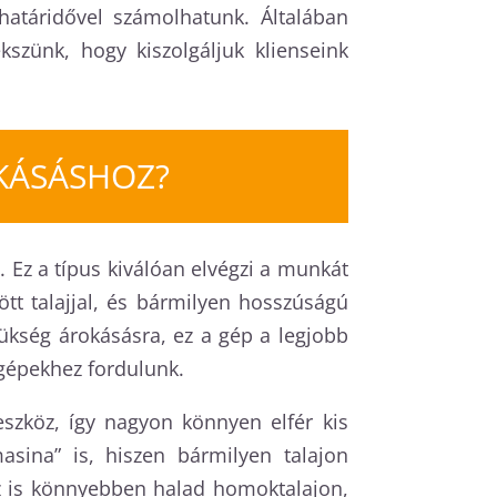
határidővel számolhatunk. Általában
szünk, hogy kiszolgáljuk klienseink
KÁSÁSHOZ?
. Ez a típus kiválóan elvégzi a munkát
tt talajjal, és bármilyen hosszúságú
zükség árokásásra, ez a gép a legjobb
 gépekhez fordulunk.
zköz, így nagyon könnyen elfér kis
sina” is, hiszen bármilyen talajon
, ez is könnyebben halad homoktalajon,