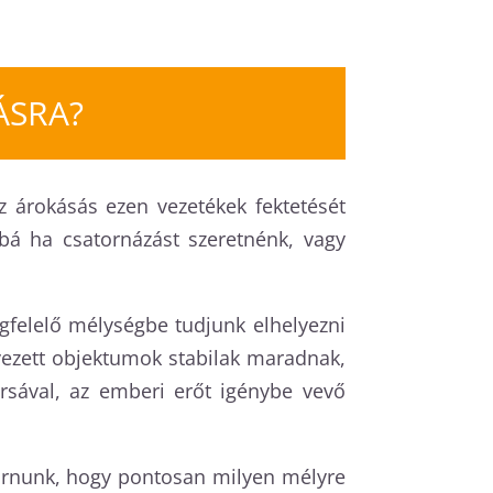
ÁSRA?
z árokásás ezen vezetékek fektetését
bbá ha csatornázást szeretnénk, vagy
felelő mélységbe tudjunk elhelyezni
lyezett objektumok stabilak maradnak,
rsával, az emberi erőt igénybe vevő
járnunk, hogy pontosan milyen mélyre