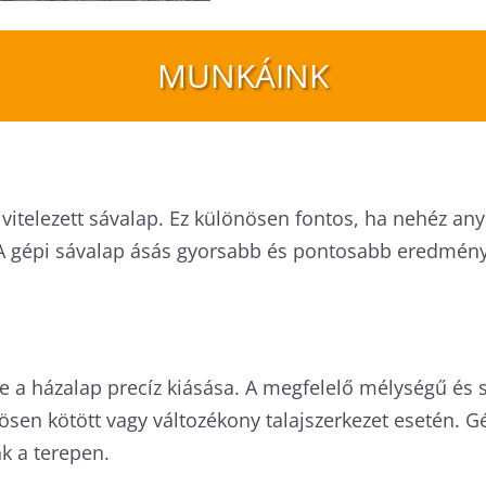
MUNKÁINK
l kivitelezett sávalap. Ez különösen fontos, ha nehéz a
 A gépi sávalap ásás gyorsabb és pontosabb eredményt 
e a házalap precíz kiásása. A megfelelő mélységű és s
nösen kötött vagy változékony talajszerkezet esetén. 
k a terepen.