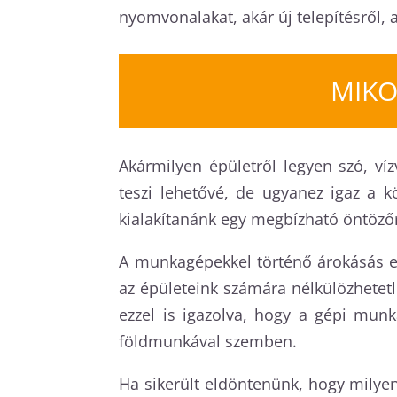
nyomvonalakat, akár új telepítésről, 
MIKO
Akármilyen épületről legyen szó, ví
teszi lehetővé, de ugyanez igaz a k
kialakítanánk egy megbízható öntözőr
A munkagépekkel történő árokásás e
az épületeink számára nélkülözhetetl
ezzel is igazolva, hogy a gépi mun
földmunkával szemben.
Ha sikerült eldöntenünk, hogy milye