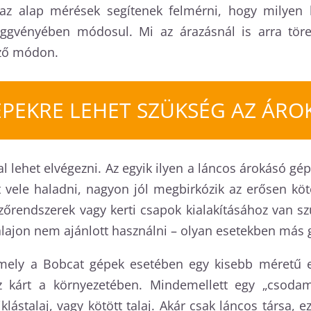
 az alap mérések segítenek felmérni, hogy milyen 
gvényében módosul. Mi az árazásnál is arra törek
ező módon.
ÉPEKRE LEHET SZÜKSÉG AZ ÁRO
l lehet elvégezni. Az egyik ilyen a láncos árokásó gép
vele haladni, nagyon jól megbirkózik az erősen kötö
zőrendszerek vagy kerti csapok kialakításához van s
 talajon nem ajánlott használni – olyan esetekben más
mely a Bobcat gépek esetében egy kisebb méretű es
kárt a környezetében. Mindemellett egy „csodama
klástalaj, vagy kötött talaj. Akár csak láncos társa