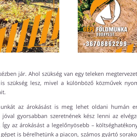
kézben jár. Ahol szükség van egy teleken megtervezett
a is szükség lesz, mivel a különböző közművek nyomv
it.
nkát az árokásást is meg lehet oldani humán erő
k jóval gyorsabban szeretnének kész lenni az elvégz
á. Így az árokásást a legelőnyösebb – költséghatéko
épet is bérelhetünk a piacon, számos gyártó sorakozt