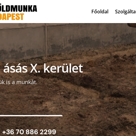
Főoldal
Szolgált
 ásás X. kerület
ük is a munkát.
+36 70 886 2299