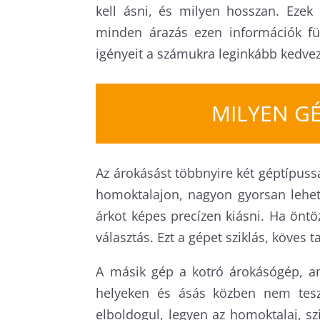
kell ásni, és milyen hosszan. Ezek
minden árazás ezen információk füg
igényeit a számukra leginkább kedv
MILYEN G
Az árokásást többnyire két géptípussa
homoktalajon, nagyon gyorsan lehet 
árkot képes precízen kiásni. Ha öntö
választás. Ezt a gépet sziklás, köves
A másik gép a kotró árokásógép, a
helyeken és ásás közben nem tesz 
elboldogul, legyen az homoktalaj, szi