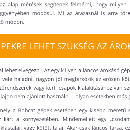
 az alap mérések segítenek felmérni, hogy milyen 
gvényében módosul. Mi az árazásnál is arra törek
ező módon.
ÉPEKRE LEHET SZÜKSÉG AZ ÁRO
l lehet elvégezni. Az egyik ilyen a láncos árokásó gép
vele haladni, nagyon jól megbirkózik az erősen kötö
zőrendszerek vagy kerti csapok kialakításához van s
 talajon nem ajánlott használni – olyan esetekben más
mely a Bobcat gépek esetében egy kisebb méretű es
kárt a környezetében. Mindemellett egy „csodama
klástalaj, vagy kötött talaj. Akár csak láncos társa