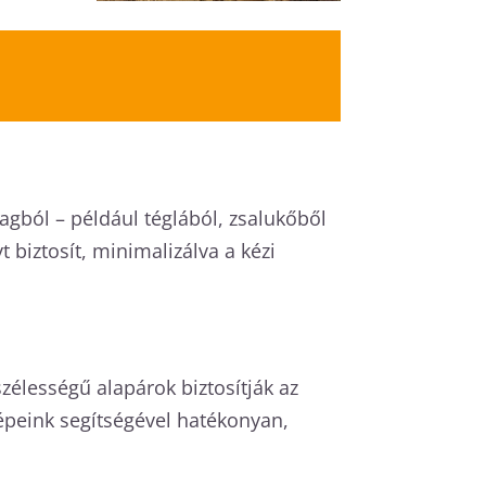
nyagból – például téglából, zsalukőből
biztosít, minimalizálva a kézi
zélességű alapárok biztosítják az
Gépeink segítségével hatékonyan,