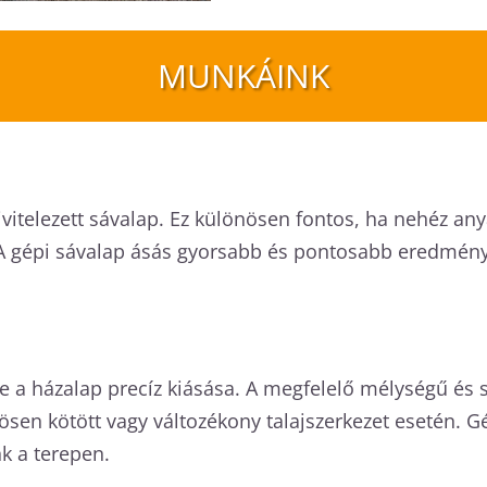
MUNKÁINK
l kivitelezett sávalap. Ez különösen fontos, ha nehéz a
 A gépi sávalap ásás gyorsabb és pontosabb eredményt 
e a házalap precíz kiásása. A megfelelő mélységű és s
nösen kötött vagy változékony talajszerkezet esetén. 
k a terepen.