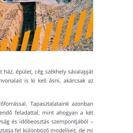
 ház, épület, cég székhely sávalapját
onalait is ki kell ásni, akárcsak az
forrással. Tapasztalataink azonban
endő feladattal, mint ahogyan a két
nyság és időbeosztás szempontjából –
atja fel különböző modelljeit, de mi