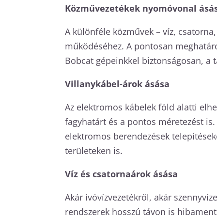
Közművezetékek nyomóvonal ásá
A különféle közművek – víz, csatorna
működéséhez. A pontosan meghatároz
Bobcat gépeinkkel biztonságosan, a t
Villanykábel-árok ásása
Az elektromos kábelek föld alatti el
fagyhatárt és a pontos méretezést is
elektromos berendezések telepítések
területeken is.
Víz és csatornaárok ásása
Akár ivóvízvezetékről, akár szennyvíze
rendszerek hosszú távon is hibament