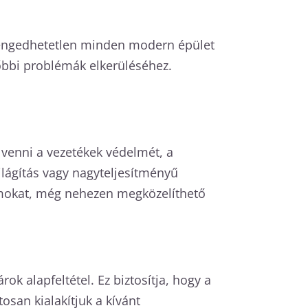
 elengedhetetlen minden modern épület
bbi problémák elkerüléséhez.
 venni a vezetékek védelmét, a
ilágítás vagy nagyteljesítményű
yomokat, még nehezen megközelíthető
ok alapfeltétel. Ez biztosítja, hogy a
san kialakítjuk a kívánt