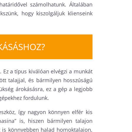
határidővel számolhatunk. Általában
szünk, hogy kiszolgáljuk klienseink
KÁSÁSHOZ?
. Ez a típus kiválóan elvégzi a munkát
tt talajjal, és bármilyen hosszúságú
zükség árokásásra, ez a gép a legjobb
 gépekhez fordulunk.
zköz, így nagyon könnyen elfér kis
sina” is, hiszen bármilyen talajon
, ez is könnyebben halad homoktalajon,