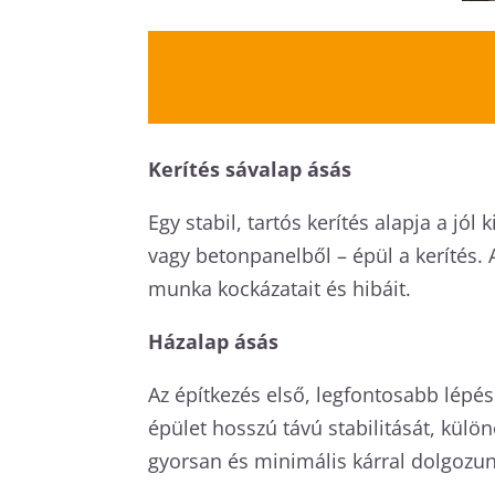
Kerítés sávalap ásás
Egy stabil, tartós kerítés alapja a jó
vagy betonpanelből – épül a kerítés.
munka kockázatait és hibáit.
Házalap ásás
Az építkezés első, legfontosabb lépés
épület hosszú távú stabilitását, külö
gyorsan és minimális kárral dolgozun