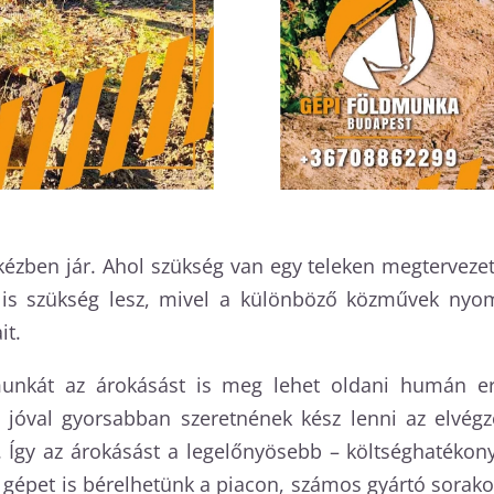
kézben jár. Ahol szükség van egy teleken megtervezett
a is szükség lesz, mivel a különböző közművek nyomv
it.
nkát az árokásást is meg lehet oldani humán erő
k jóval gyorsabban szeretnének kész lenni az elvégz
á. Így az árokásást a legelőnyösebb – költséghatéko
épet is bérelhetünk a piacon, számos gyártó sorakozt