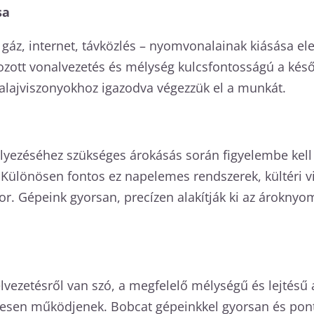
sa
, gáz, internet, távközlés – nyomvonalainak kiásása
ott vonalvezetés és mélység kulcsfontosságú a késő
alajviszonyokhoz igazodva végezzük el a munkát.
helyezéséhez szükséges árokásás során figyelembe kell
. Különösen fontos ez napelemes rendszerek, kültéri v
or. Gépeink gyorsan, precízen alakítják ki az árokn
lvezetésről van szó, a megfelelő mélységű és lejtésű ár
esen működjenek. Bobcat gépeinkkel gyorsan és ponto