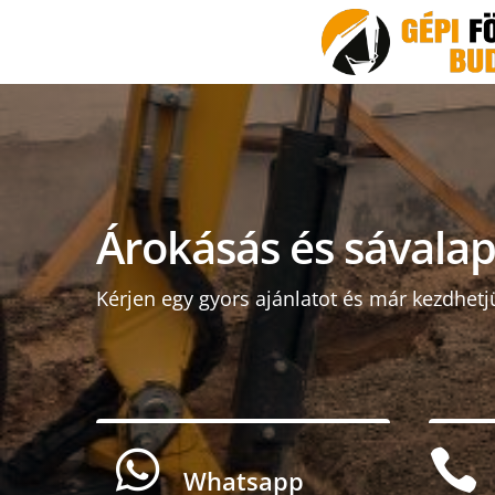
Árokásás és sávalap
Kérjen egy gyors ajánlatot és már kezdhetj


Whatsapp