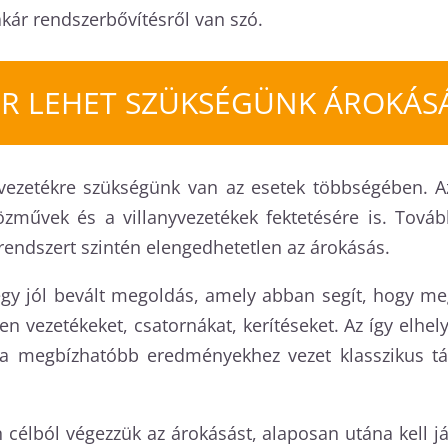
akár rendszerbővítésről van szó.
R LEHET SZÜKSÉGÜNK ÁROKÁS
zvezetékre szükségünk van az esetek többségében. A
özművek és a villanyvezetékek fektetésére is. Tová
endszert szintén elengedhetetlen az árokásás.
gy jól bevált megoldás, amely abban segít, hogy meg
en vezetékeket, csatornákat, kerítéseket. Az így elhe
ka megbízhatóbb eredményekhez vezet klasszikus tá
n célból végezzük az árokásást, alaposan utána kell 