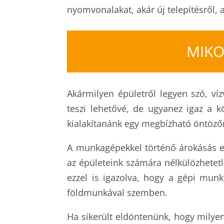
nyomvonalakat, akár új telepítésről, 
MIKO
Akármilyen épületről legyen szó, ví
teszi lehetővé, de ugyanez igaz a k
kialakítanánk egy megbízható öntözőr
A munkagépekkel történő árokásás e
az épületeink számára nélkülözhetetl
ezzel is igazolva, hogy a gépi mun
földmunkával szemben.
Ha sikerült eldöntenünk, hogy milye