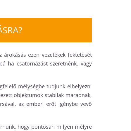
ÁSRA?
z árokásás ezen vezetékek fektetését
bbá ha csatornázást szeretnénk, vagy
felelő mélységbe tudjunk elhelyezni
lyezett objektumok stabilak maradnak,
rsával, az emberi erőt igénybe vevő
járnunk, hogy pontosan milyen mélyre