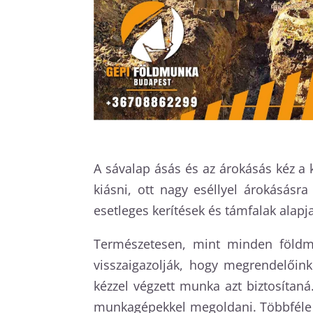
A sávalap ásás és az árokásás kéz a 
kiásni, ott nagy eséllyel árokásásr
esetleges kerítések és támfalak alapja
Természetesen, mint minden földmu
visszaigazolják, hogy megrendelőin
kézzel végzett munka azt biztosítan
munkagépekkel megoldani. Többféle g