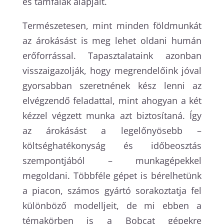
és támfalak alapjait.
Természetesen, mint minden földmunkát
az árokásást is meg lehet oldani humán
erőforrással. Tapasztalataink azonban
visszaigazolják, hogy megrendelőink jóval
gyorsabban szeretnének kész lenni az
elvégzendő feladattal, mint ahogyan a két
kézzel végzett munka azt biztosítaná. Így
az árokásást a legelőnyösebb –
költséghatékonyság és időbeosztás
szempontjából – munkagépekkel
megoldani. Többféle gépet is bérelhetünk
a piacon, számos gyártó sorakoztatja fel
különböző modelljeit, de mi ebben a
témakörben is a Bobcat gépekre