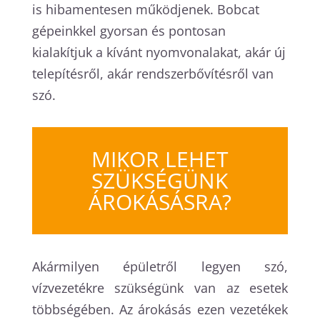
is hibamentesen működjenek. Bobcat
gépeinkkel gyorsan és pontosan
kialakítjuk a kívánt nyomvonalakat, akár új
telepítésről, akár rendszerbővítésről van
szó.
MIKOR LEHET
SZÜKSÉGÜNK
ÁROKÁSÁSRA?
Akármilyen épületről legyen szó,
vízvezetékre szükségünk van az esetek
többségében. Az árokásás ezen vezetékek