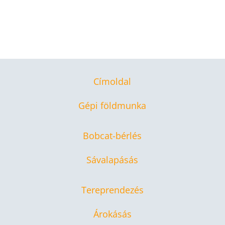
Címoldal
Gépi földmunka
Bobcat-bérlés
Sávalapásás
Tereprendezés
Árokásás