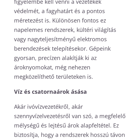
figyelembe kell venni a vezetékek
védelmét, a fagyhatárt és a pontos
méretezést is. Különösen fontos ez
napelemes rendszerek, kültéri világítás
vagy nagyteljesítményű elektromos
berendezések telepítésekor. Gépeink
gyorsan, precízen alakítják ki az
ároknyomokat, még nehezen
megközelíthető területeken is.
Víz és csatornaárok ásása
Akár ivóvízvezetékről, akár
szennyvízelvezetésről van szó, a megfelelő
mélységű és lejtésű árok alapfeltétel. Ez
biztosítja, hogy a rendszerek hosszú távon