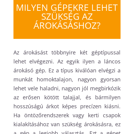
MILYEN GÉPEKRE LEHET
SZÜKSÉG AZ
ÁROKÁSÁSHOZ?
Az árokásást többnyire két géptípussal
lehet elvégezni. Az egyik ilyen a láncos
árokásó gép. Ez a típus kiválóan elvégzi a
munkát homoktalajon, nagyon gyorsan
lehet vele haladni, nagyon jól megbirkózik
az erősen kötött talajjal, és bármilyen
hosszúságú árkot képes precízen kiásni.
Ha öntözőrendszerek vagy kerti csapok
kialakításához van szükség árokásásra, ez
a gép a legjobb választás. Ezt a gépet