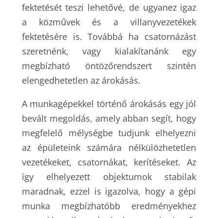
fektetését teszi lehetővé, de ugyanez igaz
a közművek és a villanyvezetékek
fektetésére is. Továbbá ha csatornázást
szeretnénk, vagy kialakítanánk egy
megbízható öntözőrendszert szintén
elengedhetetlen az árokásás.
A munkagépekkel történő árokásás egy jól
bevált megoldás, amely abban segít, hogy
megfelelő mélységbe tudjunk elhelyezni
az épületeink számára nélkülözhetetlen
vezetékeket, csatornákat, kerítéseket. Az
így elhelyezett objektumok stabilak
maradnak, ezzel is igazolva, hogy a gépi
munka megbízhatóbb eredményekhez