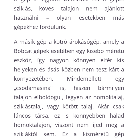
sziklás, köves talajon nem ajánlott
használni – olyan esetekben más
gépekhez fordulunk.
A másik gép a kotró árokásógép, amely a
Bobcat gépek esetében egy kisebb méretű
eszköz, így nagyon könnyen elfér kis
helyeken és ásás közben nem tesz kárt a
környezetében. Mindemellett egy
„csodamasina” is, hiszen bármilyen
talajon elboldogul, legyen az homoktalaj,
sziklástalaj, vagy kötött talaj. Akár csak
láncos társa, ez is könnyebben halad
homoktalajon, viszont nem ijed meg a
szikláktól sem. Ez a kisméretű gép