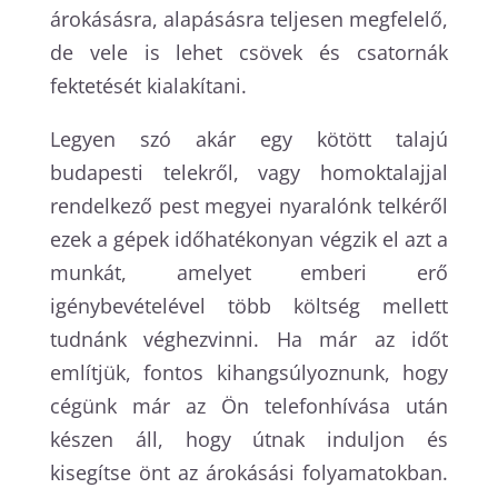
árokásásra, alapásásra teljesen megfelelő,
de vele is lehet csövek és csatornák
fektetését kialakítani.
Legyen szó akár egy kötött talajú
budapesti telekről, vagy homoktalajjal
rendelkező pest megyei nyaralónk telkéről
ezek a gépek időhatékonyan végzik el azt a
munkát, amelyet emberi erő
igénybevételével több költség mellett
tudnánk véghezvinni. Ha már az időt
említjük, fontos kihangsúlyoznunk, hogy
cégünk már az Ön telefonhívása után
készen áll, hogy útnak induljon és
kisegítse önt az árokásási folyamatokban.