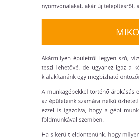
nyomvonalakat, akár új telepítésről, 
MIKO
Akármilyen épületről legyen szó, ví
teszi lehetővé, de ugyanez igaz a k
kialakítanánk egy megbízható öntözőr
A munkagépekkel történő árokásás e
az épületeink számára nélkülözhetetl
ezzel is igazolva, hogy a gépi mun
földmunkával szemben.
Ha sikerült eldöntenünk, hogy milye