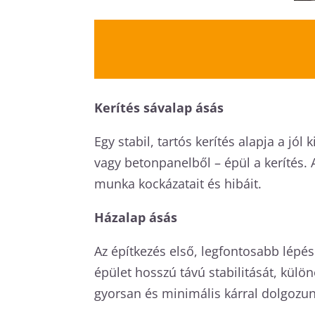
Kerítés sávalap ásás
Egy stabil, tartós kerítés alapja a jó
vagy betonpanelből – épül a kerítés.
munka kockázatait és hibáit.
Házalap ásás
Az építkezés első, legfontosabb lépés
épület hosszú távú stabilitását, külö
gyorsan és minimális kárral dolgozun