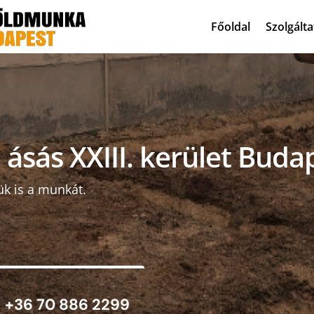
Főoldal
Szolgált
 ásás XXIII. kerület Buda
ük is a munkát.
+36 70 886 2299