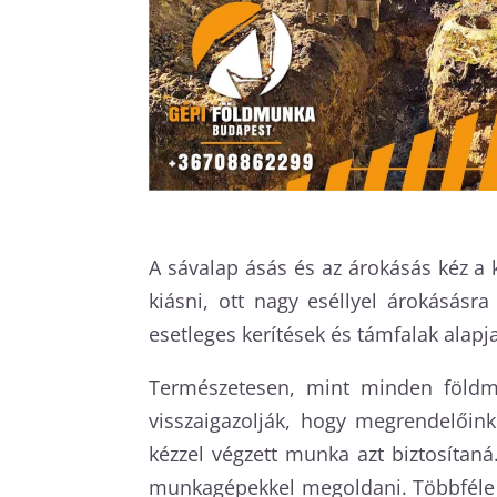
A sávalap ásás és az árokásás kéz a 
kiásni, ott nagy eséllyel árokásásr
esetleges kerítések és támfalak alapja
Természetesen, mint minden földmu
visszaigazolják, hogy megrendelőin
kézzel végzett munka azt biztosítan
munkagépekkel megoldani. Többféle g