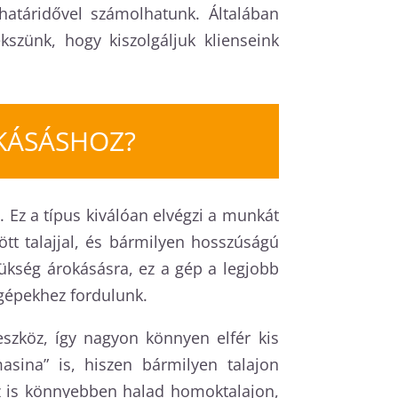
határidővel számolhatunk. Általában
szünk, hogy kiszolgáljuk klienseink
KÁSÁSHOZ?
. Ez a típus kiválóan elvégzi a munkát
tt talajjal, és bármilyen hosszúságú
zükség árokásásra, ez a gép a legjobb
 gépekhez fordulunk.
zköz, így nagyon könnyen elfér kis
sina” is, hiszen bármilyen talajon
, ez is könnyebben halad homoktalajon,