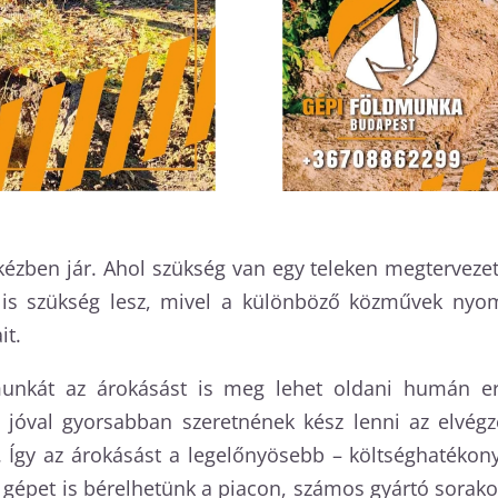
kézben jár. Ahol szükség van egy teleken megtervezett
a is szükség lesz, mivel a különböző közművek nyomv
it.
nkát az árokásást is meg lehet oldani humán erő
k jóval gyorsabban szeretnének kész lenni az elvégz
á. Így az árokásást a legelőnyösebb – költséghatéko
épet is bérelhetünk a piacon, számos gyártó sorakozt