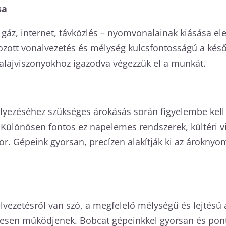
sa
, gáz, internet, távközlés – nyomvonalainak kiásása
ott vonalvezetés és mélység kulcsfontosságú a késő
alajviszonyokhoz igazodva végezzük el a munkát.
helyezéséhez szükséges árokásás során figyelembe kell
. Különösen fontos ez napelemes rendszerek, kültéri v
or. Gépeink gyorsan, precízen alakítják ki az árokn
lvezetésről van szó, a megfelelő mélységű és lejtésű ár
esen működjenek. Bobcat gépeinkkel gyorsan és ponto