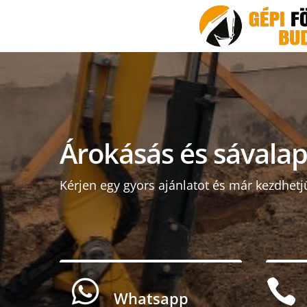
Árokásás és sávalap
Kérjen egy gyors ajánlatot és már kezdhetj


Whatsapp