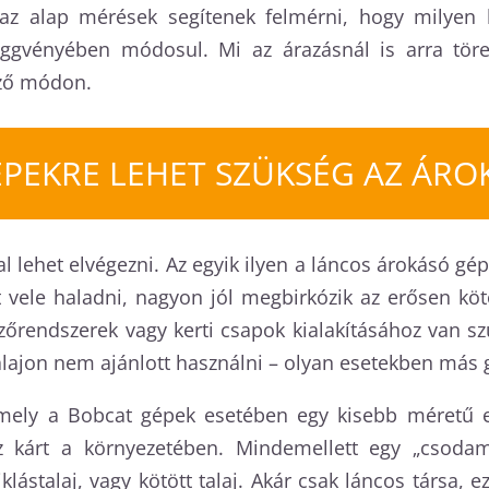
 az alap mérések segítenek felmérni, hogy milyen 
gvényében módosul. Mi az árazásnál is arra törek
ező módon.
ÉPEKRE LEHET SZÜKSÉG AZ ÁRO
l lehet elvégezni. Az egyik ilyen a láncos árokásó gép
vele haladni, nagyon jól megbirkózik az erősen kötö
zőrendszerek vagy kerti csapok kialakításához van s
 talajon nem ajánlott használni – olyan esetekben más
mely a Bobcat gépek esetében egy kisebb méretű es
kárt a környezetében. Mindemellett egy „csodama
klástalaj, vagy kötött talaj. Akár csak láncos társa