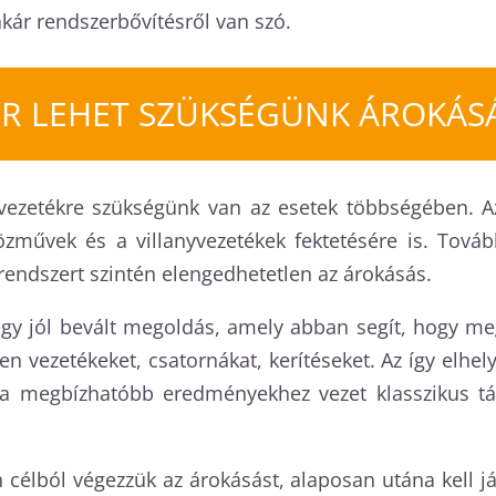
akár rendszerbővítésről van szó.
R LEHET SZÜKSÉGÜNK ÁROKÁS
zvezetékre szükségünk van az esetek többségében. A
özművek és a villanyvezetékek fektetésére is. Tová
endszert szintén elengedhetetlen az árokásás.
gy jól bevált megoldás, amely abban segít, hogy meg
en vezetékeket, csatornákat, kerítéseket. Az így elhe
ka megbízhatóbb eredményekhez vezet klasszikus tá
n célból végezzük az árokásást, alaposan utána kell 