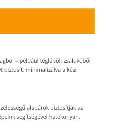
nyagból – például téglából, zsalukőből
biztosít, minimalizálva a kézi
zélességű alapárok biztosítják az
Gépeink segítségével hatékonyan,