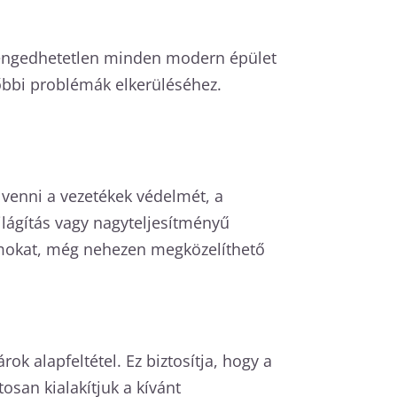
 elengedhetetlen minden modern épület
bbi problémák elkerüléséhez.
 venni a vezetékek védelmét, a
ilágítás vagy nagyteljesítményű
yomokat, még nehezen megközelíthető
ok alapfeltétel. Ez biztosítja, hogy a
san kialakítjuk a kívánt