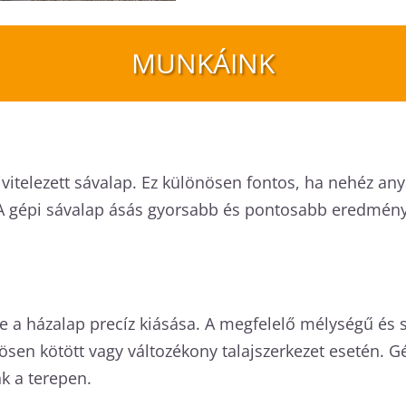
MUNKÁINK
l kivitelezett sávalap. Ez különösen fontos, ha nehéz a
 A gépi sávalap ásás gyorsabb és pontosabb eredményt 
e a házalap precíz kiásása. A megfelelő mélységű és s
nösen kötött vagy változékony talajszerkezet esetén. 
k a terepen.