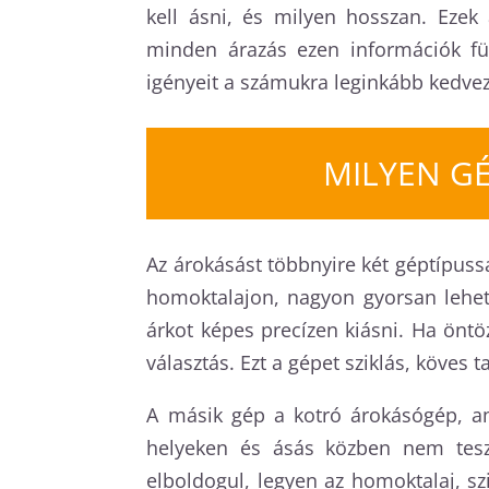
kell ásni, és milyen hosszan. Ezek
minden árazás ezen információk füg
igényeit a számukra leginkább kedv
MILYEN G
Az árokásást többnyire két géptípussa
homoktalajon, nagyon gyorsan lehet 
árkot képes precízen kiásni. Ha öntö
választás. Ezt a gépet sziklás, köves
A másik gép a kotró árokásógép, a
helyeken és ásás közben nem tesz 
elboldogul, legyen az homoktalaj, szi