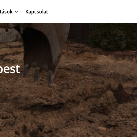
atások
Kapcsolat
pest