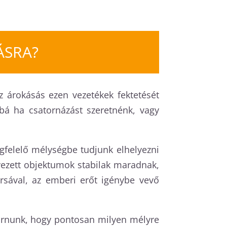
ÁSRA?
z árokásás ezen vezetékek fektetését
bbá ha csatornázást szeretnénk, vagy
felelő mélységbe tudjunk elhelyezni
lyezett objektumok stabilak maradnak,
rsával, az emberi erőt igénybe vevő
járnunk, hogy pontosan milyen mélyre