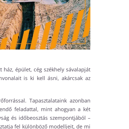
 ház, épület, cég székhely sávalapját
onalait is ki kell ásni, akárcsak az
forrással. Tapasztalataink azonban
endő feladattal, mint ahogyan a két
nyság és időbeosztás szempontjából –
atja fel különböző modelljeit, de mi