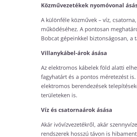
Közművezetékek nyomóvonal ásá
A különféle közművek – víz, csatorna
működéséhez. A pontosan meghatároz
Bobcat gépeinkkel biztonságosan, a t
Villanykábel-árok ásása
Az elektromos kábelek föld alatti el
fagyhatárt és a pontos méretezést is
elektromos berendezések telepítések
területeken is.
Víz és csatornaárok ásása
Akár ivóvízvezetékről, akár szennyvíze
rendszerek hosszú távon is hibament