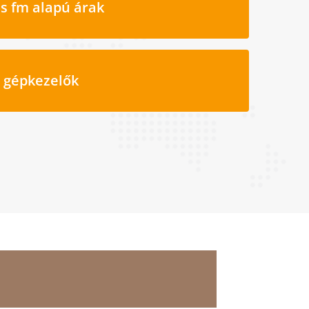
s fm alapú árak
i gépkezelők