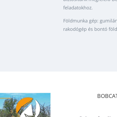
feladatokhoz.
Földmunka gép: gumilán
rakodógép és bontó föl
BOBCAT 