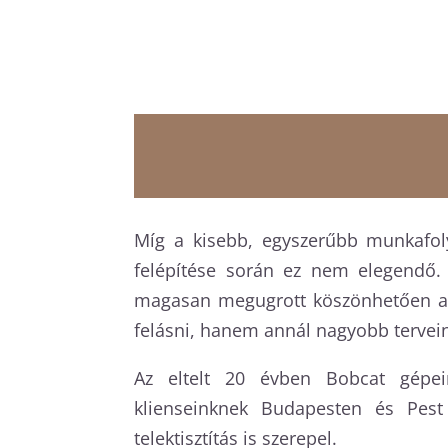
Míg a kisebb, egyszerűbb munkafoly
felépítése során ez nem elegendő. 
magasan megugrott köszönhetően a k
felásni, hanem annál nagyobb tervei
Az eltelt 20 évben Bobcat gépein
klienseinknek Budapesten és Pest
telektisztítás is szerepel.