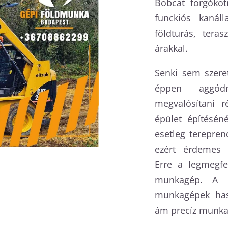
Bobcat forgókot
funckiós kanálla
földturás, teras
árakkal.
Senki sem szeret
éppen aggód
megvalósítani r
épület építéséné
esetleg terepren
ezért érdemes 
Erre a legmegfe
munkagép. A l
munkagépek hasz
ám precíz munk