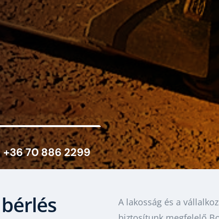
+36 70 886 2299
bérlés
A lakosság és a vállalko
biztosítunk megfelelő B