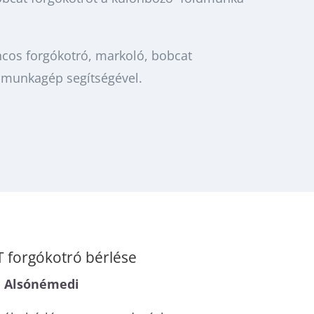
cos forgókotró, markoló, bobcat
dmunkagép segítségével.
forgókotró bérlése
Alsónémedi