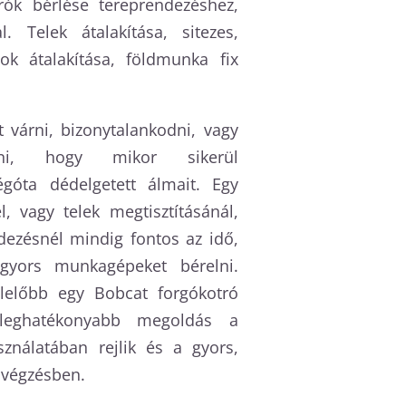
rók bérlése tereprendezéshez,
l. Telek átalakítása, sitezes,
zok átalakítása, földmunka fix
 várni, bizonytalankodni, vagy
ni, hogy mikor sikerül
égóta dédelgetett álmait. Egy
l, vagy telek megtisztításánál,
dezésnél mindig fontos az idő,
gyors munkagépeket bérelni.
lelőbb egy Bobcat forgókotró
eghatékonyabb megoldás a
nálatában rejlik és a gyors,
avégzésben.