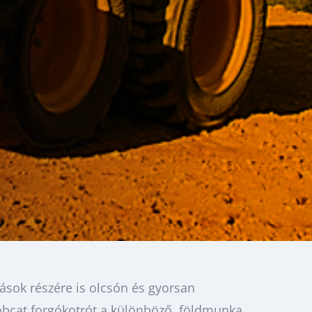
zások részére is olcsón és gyorsan
obcat forgókotrót a különböző földmunka