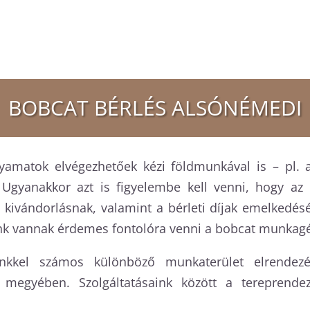
BOBCAT BÉRLÉS ALSÓNÉMEDI
amatok elvégezhetőek kézi földmunkával is – pl. a
Ugyanakkor azt is figyelembe kell venni, hogy az
ivándorlásnak, valamint a bérleti díjak emelkedés
nk vannak érdemes fontolóra venni a bobcat munkagé
kkel számos különböző munkaterület elrendezés
 megyében. Szolgáltatásaink között a tereprendez