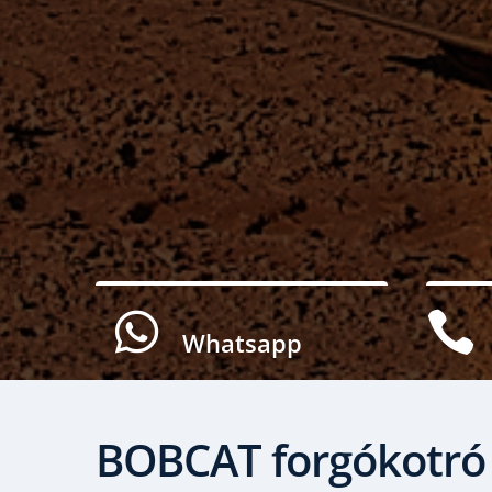


Whatsapp
BOBCAT forgókotró 