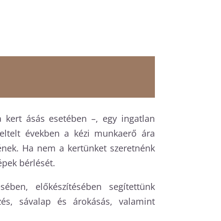
 kert ásás esetében –, egy ingatlan
 eltelt években a kézi munkaerő ára
ének. Ha nem a kertünket szeretnénk
pek bérlését.
ében, előkészítésében segítettünk
és, sávalap és árokásás, valamint