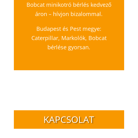
Bobcat minikotró bérlés kedvező
áron – hívjon bizalommal.
Budapest és Pest megye:
Caterpillar, Markolók, Bobcat
bérlése gyorsan.
KAPCSOLAT