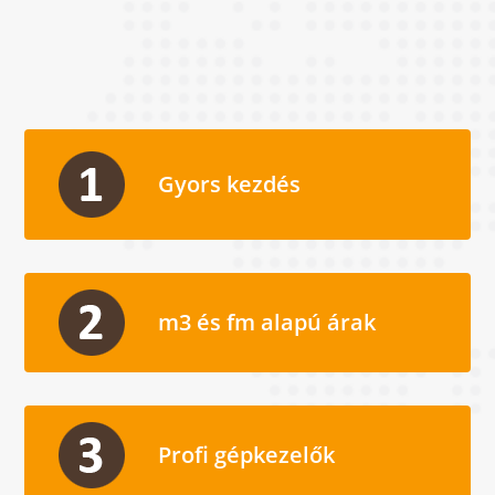
Gyors kezdés
m3 és fm alapú árak
Profi gépkezelők