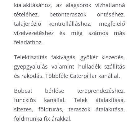
kialakításához, az alagsorok vízhatlanná
tételéhez, betonteraszok öntéséhez,
talajerózió kontrollálláshoz, megfelelő
vízelvezetéshez és még számos más
feladathoz.
Telektisztítás fakivágás, gyökér kiszedés,
gyepgyalulás valamint hulladék szállítás
és rakodás. Többféle Caterpillar kanállal.
Bobcat bérlése tereprendezéshez,
funckiós kanállal. Telek átalakítása,
sitezes, földturás, teraszok átalakítása,
földmunka fix árakkal.