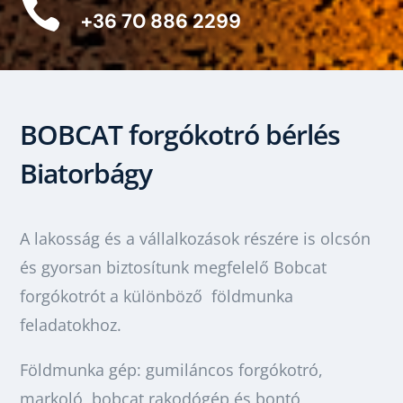

+36 70 886 2299
BOBCAT forgókotró bérlés
Biatorbágy
A lakosság és a vállalkozások részére is olcsón
és gyorsan biztosítunk megfelelő Bobcat
forgókotrót a különböző földmunka
feladatokhoz.
Földmunka gép: gumiláncos forgókotró,
markoló, bobcat rakodógép és bontó