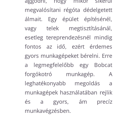
aggódni, hogy mikor sikerül
megvalósítani régóta dédelgetett
álmait. Egy épület építésénél,
vagy telek megtisztításánál,
esetleg tereprendezésnél mindig
fontos az idő, ezért érdemes
gyors munkagépeket bérelni. Erre
a legmegfelelőbb egy Bobcat
forgókotró munkagép. A
leghatékonyabb megoldás a
munkagépek használatában rejlik
és a gyors, ám precíz
munkavégzésben.