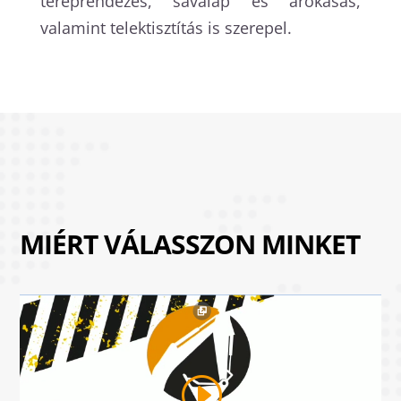
tereprendezés, sávalap és árokásás,
valamint telektisztítás is szerepel.
MIÉRT VÁLASSZON MINKET