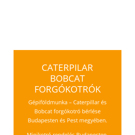
CATERPILAR
BOBCAT
FORGÓKOTRÓK
Gépiföldmunka – Caterpillar és
Bobcat forgókotró bérlése
Budapesten és Pest megyében.
Minikotró rendelés Budapesten.