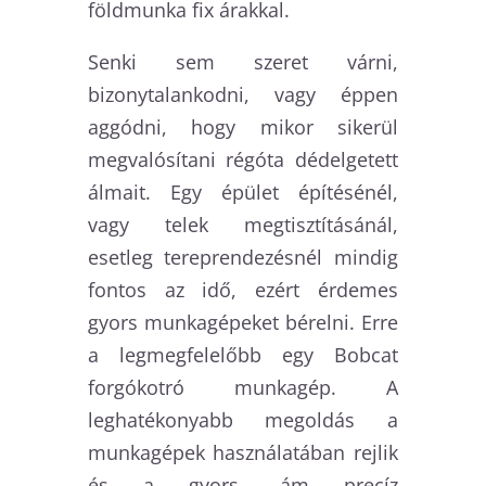
földmunka fix árakkal.
Senki sem szeret várni,
bizonytalankodni, vagy éppen
aggódni, hogy mikor sikerül
megvalósítani régóta dédelgetett
álmait. Egy épület építésénél,
vagy telek megtisztításánál,
esetleg tereprendezésnél mindig
fontos az idő, ezért érdemes
gyors munkagépeket bérelni. Erre
a legmegfelelőbb egy Bobcat
forgókotró munkagép. A
leghatékonyabb megoldás a
munkagépek használatában rejlik
és a gyors, ám precíz