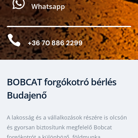

Whatsapp

+36 70 886 2299
BOBCAT forgókotró bérlés
Budajenő
A lakosság és a vállalkozások részére is olcsón
és gyorsan biztosítunk megfelelő Bobcat
forgókotrót a különböző földmunka