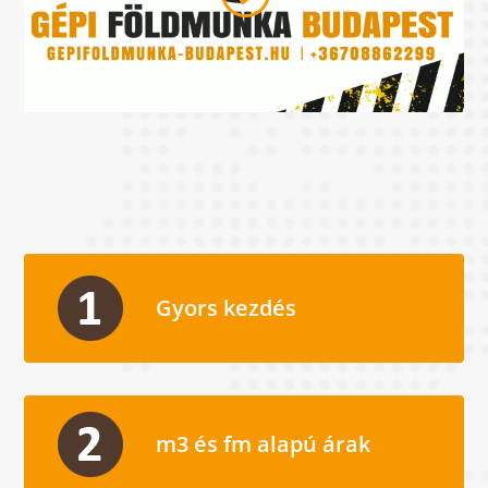
Gyors kezdés
m3 és fm alapú árak