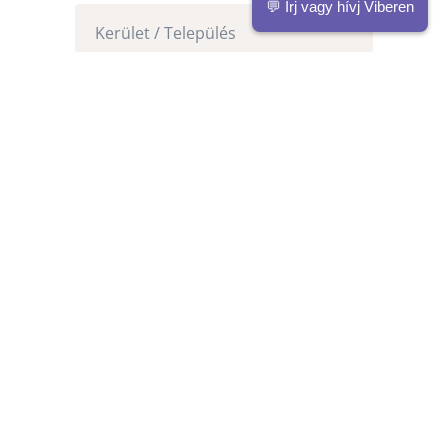
💬 Írj vagy hívj Viberen
=
3 + 11
Küldés