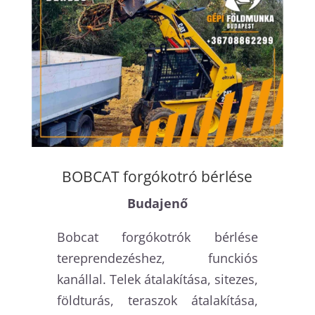
BOBCAT forgókotró bérlése
Budajenő
Bobcat forgókotrók bérlése
tereprendezéshez, funckiós
kanállal. Telek átalakítása, sitezes,
földturás, teraszok átalakítása,