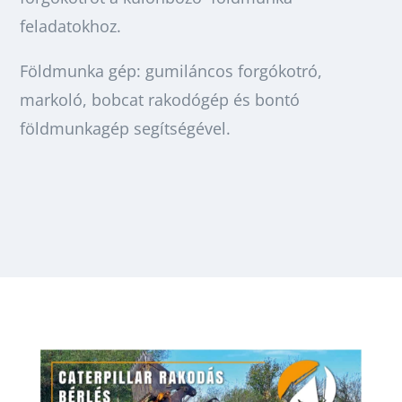
feladatokhoz.
Földmunka gép: gumiláncos forgókotró,
markoló, bobcat rakodógép és bontó
földmunkagép segítségével.