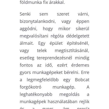
földmunka fix árakkal.
Senki sem szeret várni,
bizonytalankodni, vagy éppen
aggódni, hogy mikor sikerül
megvalósítani régóta dédelgetett
álmait. Egy épület építésénél,
vagy telek megtisztításánál,
esetleg tereprendezésnél mindig
fontos az idő, ezért érdemes
gyors munkagépeket bérelni. Erre
a legmegfelelőbb egy Bobcat
forgókotró munkagép. A
leghatékonyabb megoldás a
munkagépek használatában rejlik
és a gyors, ám precíz