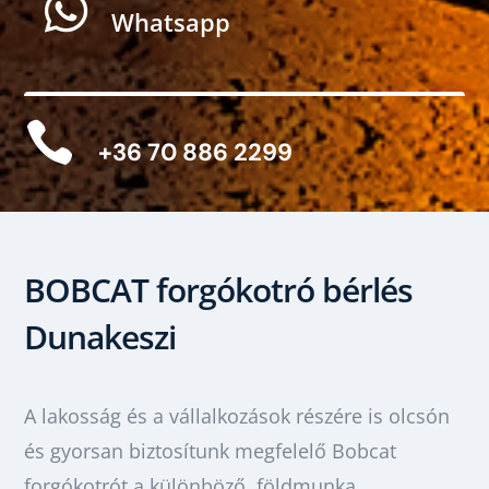

Whatsapp

+36 70 886 2299
BOBCAT forgókotró bérlés
Dunakeszi
A lakosság és a vállalkozások részére is olcsón
és gyorsan biztosítunk megfelelő Bobcat
forgókotrót a különböző földmunka