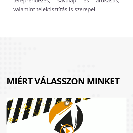
tereprendezés, sávalap és árokásás,
valamint telektisztítás is szerepel.
MIÉRT VÁLASSZON MINKET