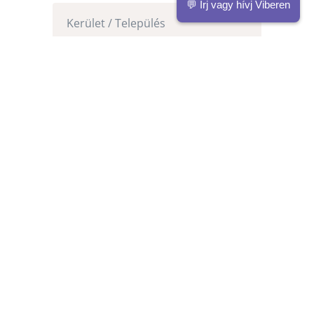
💬 Írj vagy hívj Viberen
=
4 + 12
Küldés