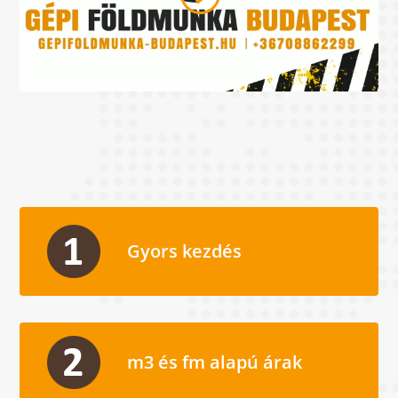
Gyors kezdés
m3 és fm alapú árak