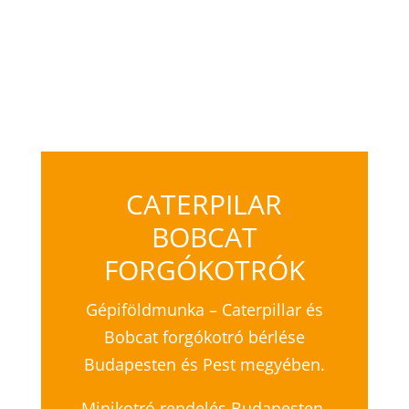
CATERPILAR
BOBCAT
FORGÓKOTRÓK
Gépiföldmunka – Caterpillar és
Bobcat forgókotró bérlése
Budapesten és Pest megyében.
Minikotró rendelés Budapesten.