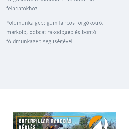
feladatokhoz.
Földmunka gép: gumiláncos forgókotró,
markoló, bobcat rakodógép és bontó
földmunkagép segítségével.