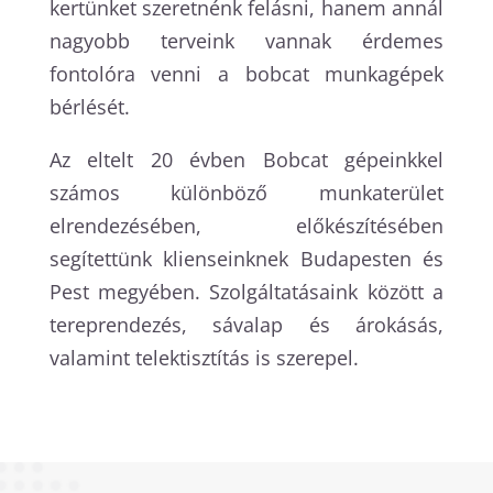
kertünket szeretnénk felásni, hanem annál
nagyobb terveink vannak érdemes
fontolóra venni a bobcat munkagépek
bérlését.
Az eltelt 20 évben Bobcat gépeinkkel
számos különböző munkaterület
elrendezésében, előkészítésében
segítettünk klienseinknek Budapesten és
Pest megyében. Szolgáltatásaink között a
tereprendezés, sávalap és árokásás,
valamint telektisztítás is szerepel.