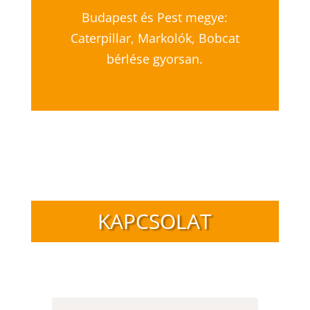
Budapest és Pest megye:
Caterpillar, Markolók, Bobcat
bérlése gyorsan.
KAPCSOLAT