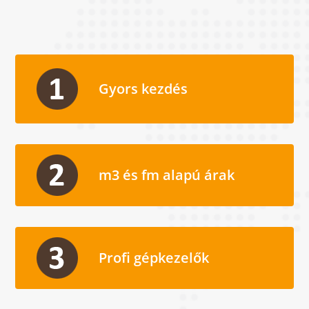
Gyors kezdés
m3 és fm alapú árak
Profi gépkezelők