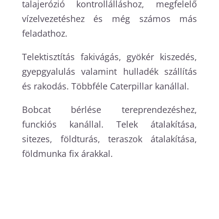
talajerózió kontrollálláshoz, megfelelő
vízelvezetéshez és még számos más
feladathoz.
Telektisztítás fakivágás, gyökér kiszedés,
gyepgyalulás valamint hulladék szállítás
és rakodás. Többféle Caterpillar kanállal.
Bobcat bérlése tereprendezéshez,
funckiós kanállal. Telek átalakítása,
sitezes, földturás, teraszok átalakítása,
földmunka fix árakkal.