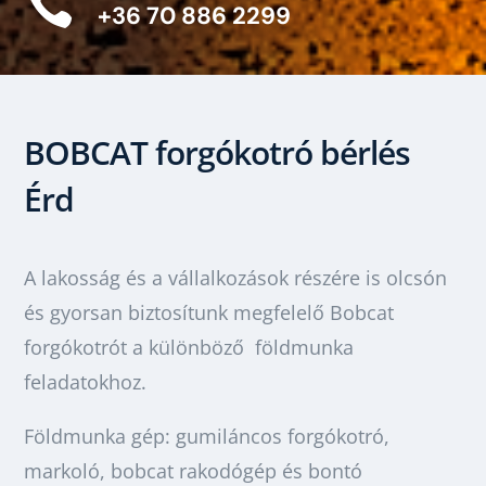

+36 70 886 2299
BOBCAT forgókotró bérlés
Érd
A lakosság és a vállalkozások részére is olcsón
és gyorsan biztosítunk megfelelő Bobcat
forgókotrót a különböző földmunka
feladatokhoz.
Földmunka gép: gumiláncos forgókotró,
markoló, bobcat rakodógép és bontó