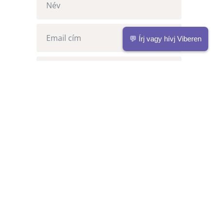
💬 Írj vagy hívj Viberen