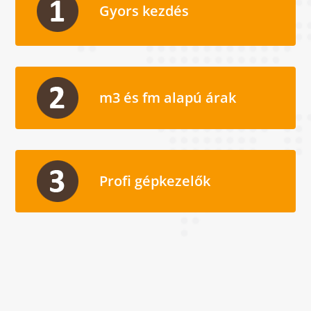
Gyors kezdés
m3 és fm alapú árak
Profi gépkezelők