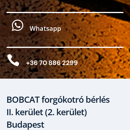

Whatsapp

+36 70 886 2299
BOBCAT forgókotró bérlés
II. kerület (2. kerület)
Budapest