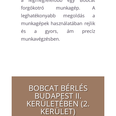
a legmegfelelőbb egy Bobcat
forgókotró munkagép. A
leghatékonyabb megoldás a
munkagépek használatában rejlik
és a gyors, ám precíz
munkavégzésben.
BOBCAT BÉRLÉS
BUDAPEST II.
KERÜLETÉBEN (2.
KERÜLET)