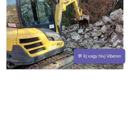
💬 Írj vagy hívj Viberen