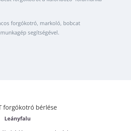
cos forgókotró, markoló, bobcat
dmunkagép segítségével.
forgókotró bérlése
Leányfalu