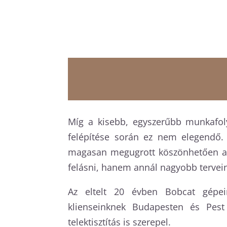
Míg a kisebb, egyszerűbb munkafoly
felépítése során ez nem elegendő. 
magasan megugrott köszönhetően a k
felásni, hanem annál nagyobb tervei
Az eltelt 20 évben Bobcat gépein
klienseinknek Budapesten és Pest
telektisztítás is szerepel.