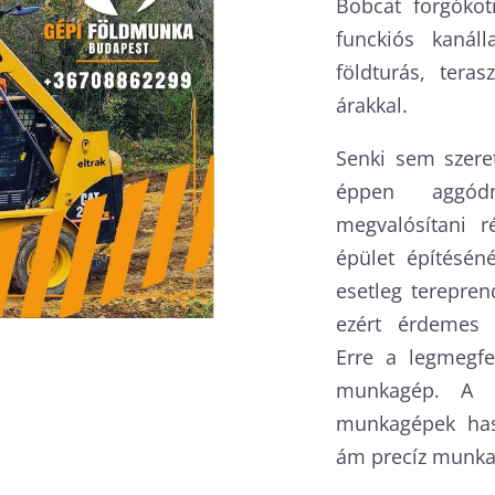
Bobcat forgókot
funckiós kanálla
földturás, teras
árakkal.
Senki sem szeret
éppen aggód
megvalósítani r
épület építéséné
esetleg terepren
ezért érdemes 
Erre a legmegfe
munkagép. A l
munkagépek hasz
ám precíz munk