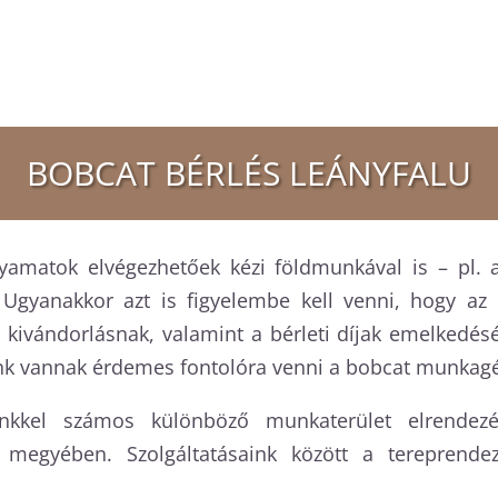
BOBCAT BÉRLÉS
LEÁNYFALU
amatok elvégezhetőek kézi földmunkával is – pl. a
Ugyanakkor azt is figyelembe kell venni, hogy az
ivándorlásnak, valamint a bérleti díjak emelkedés
nk vannak érdemes fontolóra venni a bobcat munkagé
kkel számos különböző munkaterület elrendezés
 megyében. Szolgáltatásaink között a tereprendez