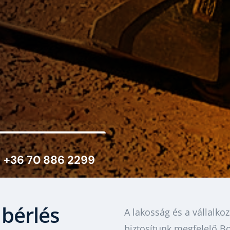
+36 70 886 2299
bérlés
A lakosság és a vállalko
biztosítunk megfelelő B