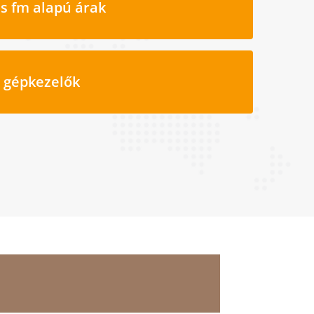
s fm alapú árak
i gépkezelők