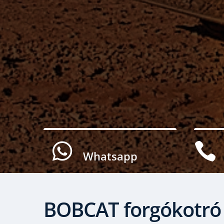


Whatsapp
BOBCAT forgókotró 