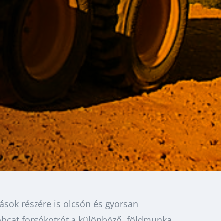
zások részére is olcsón és gyorsan
obcat forgókotrót a különböző földmunka