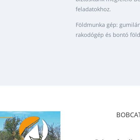
feladatokhoz.
Földmunka gép: gumilán
rakodógép és bontó föl
BOBCAT 