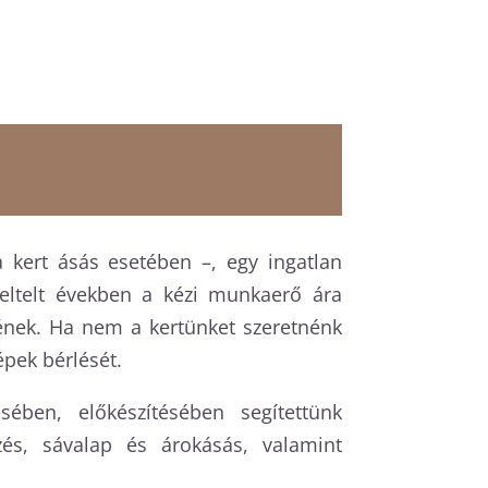
 kert ásás esetében –, egy ingatlan
 eltelt években a kézi munkaerő ára
ének. Ha nem a kertünket szeretnénk
pek bérlését.
ében, előkészítésében segítettünk
és, sávalap és árokásás, valamint