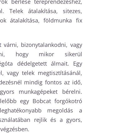
rók bérlése tereprendezéshez,
l. Telek átalakítása, sitezes,
zok átalakítása, földmunka fix
 várni, bizonytalankodni, vagy
ni, hogy mikor sikerül
égóta dédelgetett álmait. Egy
l, vagy telek megtisztításánál,
dezésnél mindig fontos az idő,
gyors munkagépeket bérelni.
lelőbb egy Bobcat forgókotró
eghatékonyabb megoldás a
nálatában rejlik és a gyors,
avégzésben.