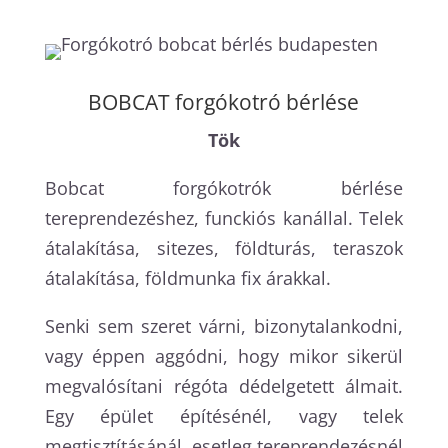
BOBCAT forgókotró bérlése
Tök
Bobcat forgókotrók bérlése
tereprendezéshez, funckiós kanállal. Telek
átalakítása, sitezes, földturás, teraszok
átalakítása, földmunka fix árakkal.
Senki sem szeret várni, bizonytalankodni,
vagy éppen aggódni, hogy mikor sikerül
megvalósítani régóta dédelgetett álmait.
Egy épület építésénél, vagy telek
megtisztításánál, esetleg tereprendezésnél