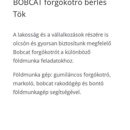
BOBCAT forgókotró bérlés
Tök
A lakosság és a vállalkozások részére is
olcsón és gyorsan biztosítunk megfelelő
Bobcat forgókotrót a különböző
földmunka feladatokhoz.
Földmunka gép: gumiláncos forgókotró,
markoló, bobcat rakodógép és bontó
földmunkagép segítségével.