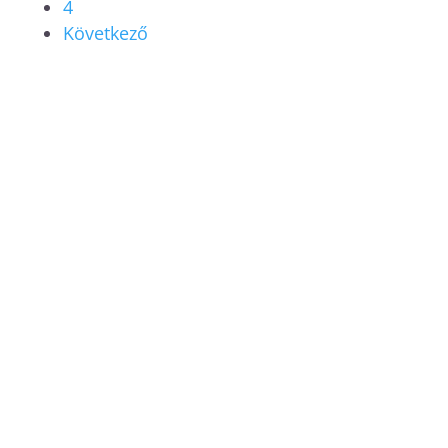
4
Következő
CATERPILAR BOBCAT
FORGÓKOTRÓK