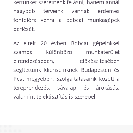
kertünket szeretnénk felásni, hanem annál
nagyobb terveink vannak érdemes
fontolóra venni a bobcat munkagépek
bérlését.
Az eltelt 20 évben Bobcat gépeinkkel
számos különböző munkaterület
elrendezésében, előkészítésében
segítettünk klienseinknek Budapesten és
Pest megyében. Szolgáltatásaink között a
tereprendezés, sávalap és árokásás,
valamint telektisztítás is szerepel.