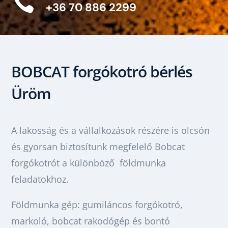

+36 70 886 2299
BOBCAT forgókotró bérlés
Üröm
A lakosság és a vállalkozások részére is olcsón
és gyorsan biztosítunk megfelelő Bobcat
forgókotrót a különböző földmunka
feladatokhoz.
Földmunka gép: gumiláncos forgókotró,
markoló, bobcat rakodógép és bontó