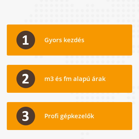
Gyors kezdés
m3 és fm alapú árak
Profi gépkezelők