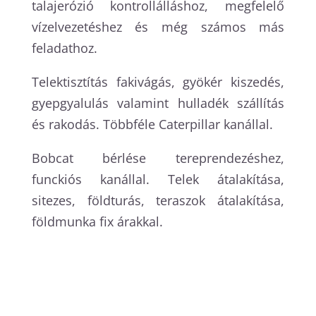
talajerózió kontrollálláshoz, megfelelő
vízelvezetéshez és még számos más
feladathoz.
Telektisztítás fakivágás, gyökér kiszedés,
gyepgyalulás valamint hulladék szállítás
és rakodás. Többféle Caterpillar kanállal.
Bobcat bérlése tereprendezéshez,
funckiós kanállal. Telek átalakítása,
sitezes, földturás, teraszok átalakítása,
földmunka fix árakkal.