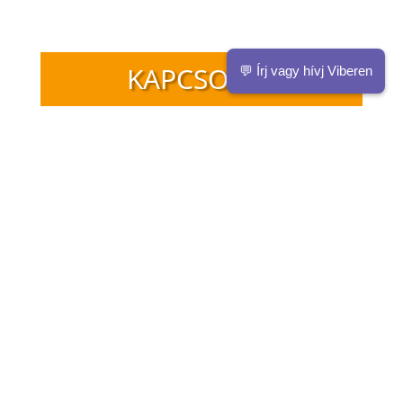
KAPCSOLAT
💬 Írj vagy hívj Viberen