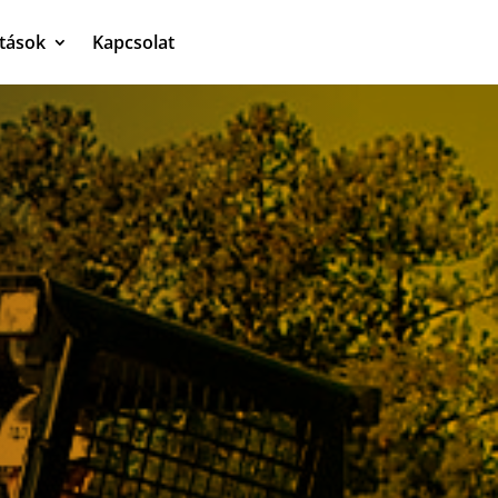
atások
Kapcsolat