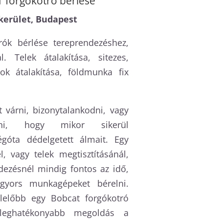
forgókotró bérlése
. kerület, Budapest
rók bérlése tereprendezéshez,
l. Telek átalakítása, sitezes,
zok átalakítása, földmunka fix
 várni, bizonytalankodni, vagy
ni, hogy mikor sikerül
égóta dédelgetett álmait. Egy
l, vagy telek megtisztításánál,
dezésnél mindig fontos az idő,
gyors munkagépeket bérelni.
lelőbb egy Bobcat forgókotró
eghatékonyabb megoldás a