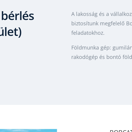
bérlés
A lakosság és a vállalko
biztosítunk megfelelő B
ület)
feladatokhoz.
Földmunka gép: gumilán
rakodógép és bontó föl