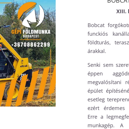
BOBCAT 
XIII
Bobcat forgókot
funckiós kanálla
földturás, teras
árakkal.
Senki sem szeret
éppen aggód
megvalósítani r
épület építéséné
esetleg terepren
ezért érdemes 
Erre a legmegfe
munkagép. A l