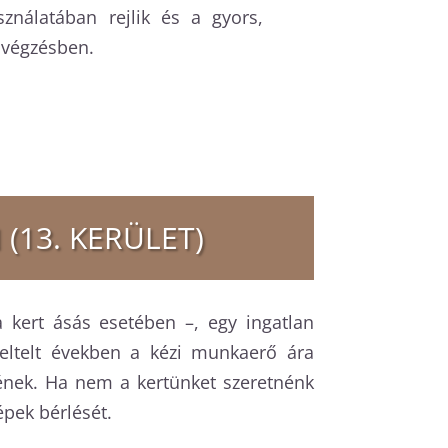
nálatában rejlik és a gyors,
avégzésben.
(13. KERÜLET)
 kert ásás esetében –, egy ingatlan
 eltelt években a kézi munkaerő ára
ének. Ha nem a kertünket szeretnénk
pek bérlését.