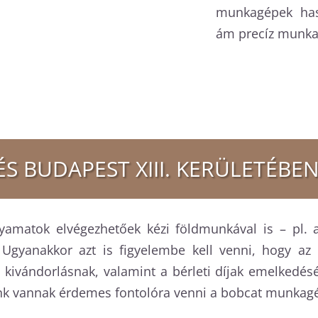
munkagépek hasz
ám precíz munk
S BUDAPEST XIII. KERÜLETÉBEN 
amatok elvégezhetőek kézi földmunkával is – pl. a
Ugyanakkor azt is figyelembe kell venni, hogy az
ivándorlásnak, valamint a bérleti díjak emelkedés
nk vannak érdemes fontolóra venni a bobcat munkagé