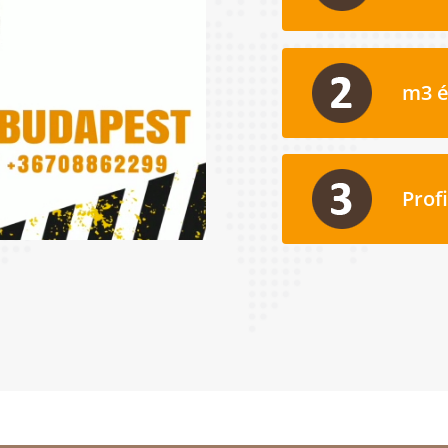
m3 é
Prof