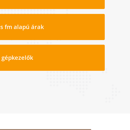
s fm alapú árak
i gépkezelők