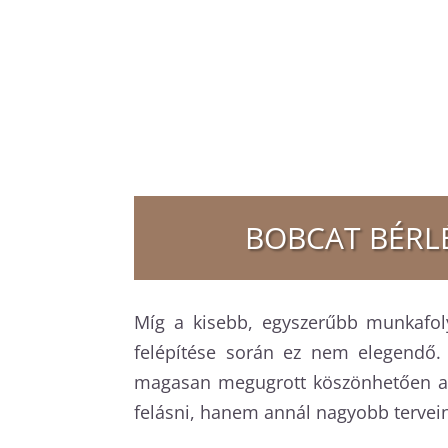
BOBCAT BÉRLÉ
Míg a kisebb, egyszerűbb munkafoly
felépítése során ez nem elegendő. 
magasan megugrott köszönhetően a k
felásni, hanem annál nagyobb tervei