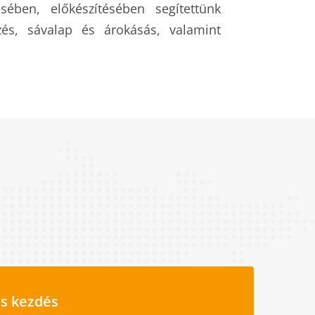
ében, előkészítésében segítettünk
és, sávalap és árokásás, valamint
s kezdés