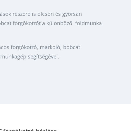
zások részére is olcsón és gyorsan
obcat forgókotrót a különböző földmunka
cos forgókotró, markoló, bobcat
dmunkagép segítségével.