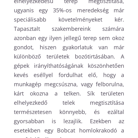
elhelyezkedésű terep megtisztítása,
ugyanis egy 35%-os meredekség már
speciálisabb követelményeket kér.
Tapasztalt szakembereink számára
azonban egy ilyen jellegű terep sem okoz
gondot, hiszen gyakorlatuk van már
különböző területek bozótirtásában. A
gépek irányíthatóságának köszönhetően
kevés eséllyel fordulhat elő, hogy a
munkagép megcsúszna, vagy felborulna,
kárt okozna a telken. Sík területen
elhelyezkedő telek megtisztítása
természetesen könnyebb, és ezáltal
gyorsabban is lezajlik. Ezekben az
esetekben egy Bobcat homlokrakodó a