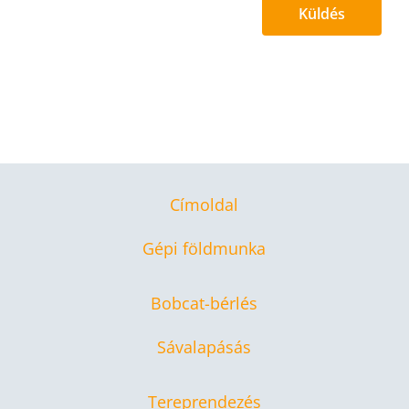
Küldés
Címoldal
Gépi földmunka
Bobcat-bérlés
Sávalapásás
Tereprendezés