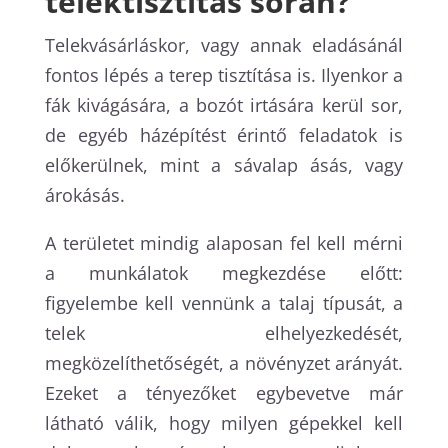
telektisztítás során?
Telekvásárláskor, vagy annak eladásánál
fontos lépés a terep tisztítása is. Ilyenkor a
fák kivágására, a bozót irtására kerül sor,
de egyéb házépítést érintő feladatok is
előkerülnek, mint a sávalap ásás, vagy
árokásás.
A területet mindig alaposan fel kell mérni
a munkálatok megkezdése előtt:
figyelembe kell vennünk a talaj típusát, a
telek elhelyezkedését,
megközelíthetőségét, a növényzet arányát.
Ezeket a tényezőket egybevetve már
látható válik, hogy milyen gépekkel kell