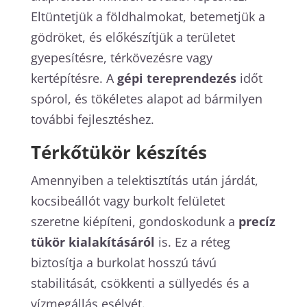
Eltüntetjük a földhalmokat, betemetjük a
gödröket, és előkészítjük a területet
gyepesítésre, térkövezésre vagy
kertépítésre. A
gépi tereprendezés
időt
spórol, és tökéletes alapot ad bármilyen
további fejlesztéshez.
Térkőtükör készítés
Amennyiben a telektisztítás után járdát,
kocsibeállót vagy burkolt felületet
szeretne kiépíteni, gondoskodunk a
precíz
tükör kialakításáról
is. Ez a réteg
biztosítja a burkolat hosszú távú
stabilitását, csökkenti a süllyedés és a
vízmegállás esélyét.