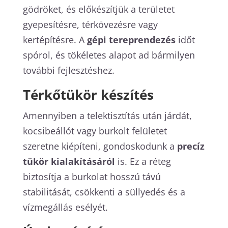
gödröket, és előkészítjük a területet
gyepesítésre, térkövezésre vagy
kertépítésre. A
gépi tereprendezés
időt
spórol, és tökéletes alapot ad bármilyen
további fejlesztéshez.
Térkőtükör készítés
Amennyiben a telektisztítás után járdát,
kocsibeállót vagy burkolt felületet
szeretne kiépíteni, gondoskodunk a
precíz
tükör kialakításáról
is. Ez a réteg
biztosítja a burkolat hosszú távú
stabilitását, csökkenti a süllyedés és a
vízmegállás esélyét.