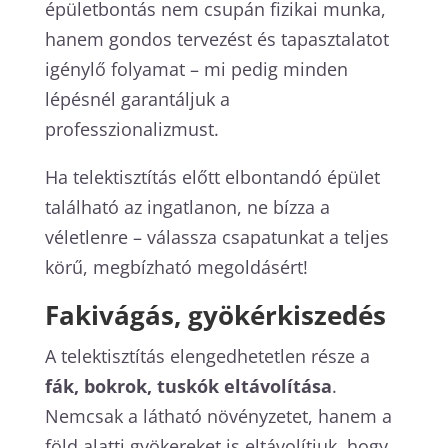
épületbontás nem csupán fizikai munka,
hanem gondos tervezést és tapasztalatot
igénylő folyamat – mi pedig minden
lépésnél garantáljuk a
professzionalizmust.
Ha telektisztítás előtt elbontandó épület
található az ingatlanon, ne bízza a
véletlenre – válassza csapatunkat a teljes
körű, megbízható megoldásért!
Fakivágás, gyökérkiszedés
A telektisztítás elengedhetetlen része a
fák, bokrok, tuskók eltávolítása
.
Nemcsak a látható növényzetet, hanem a
föld alatti gyökereket is eltávolítjuk, hogy