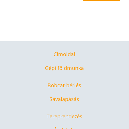
Címoldal
Gépi földmunka
Bobcat-bérlés
Sávalapásás
Tereprendezés