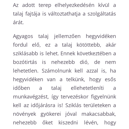
Az adott terep elhelyezkedésén kívül a
talaj fajtája is változtathatja a szolgáltatás
árát.
Agyagos talaj jellemzően hegyvidéken
fordul elő, ez a talaj kötöttebb, akár
sziklásabb is lehet. Ennek következtében a
bozótirtás is nehezebb dió, de nem
lehetetlen. Számolnunk kell azzal is, ha
hegyvidéken van a telkünk, hogy esős
időben a talaj ellehetetleníti a
munkavégzést, így tervezéskor figyelnünk
kell az időjárásra is! Sziklás területeken a
növények gyökerei jóval makacsabbak,
nehezebb őket kiszedni lévén, hogy