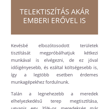
TELEKTISZÍTÁS AKÁR
EMBERI ERŐVEL IS
Kevésbé elbozótosodott területek
tisztítását megpróbálhatjuk kétkezi
munkával is elvégezni, de ez jóval
időigényesebb, és ezáltal költségesebb is,
így a legtöbb esetben érdemes
munkagépekhez fordulnunk.
Talán a legnehezebb a meredek
elhelyezkedésű terep megtisztítása,
ugyanis egy 35%-os meredekség már