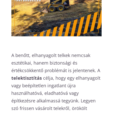
A benőtt, elhanyagolt telkek nemcsak
esztétikai, hanem biztonsági és
értékcsökkentő problémát is jelentenek. A
telektisztítás
célja, hogy egy elhanyagolt
vagy beépítetlen ingatlant újra
használhatóvá, eladhatóvá vagy
építkezésre alkalmassá tegyünk. Legyen
szó frissen vásárolt telekről, örökölt