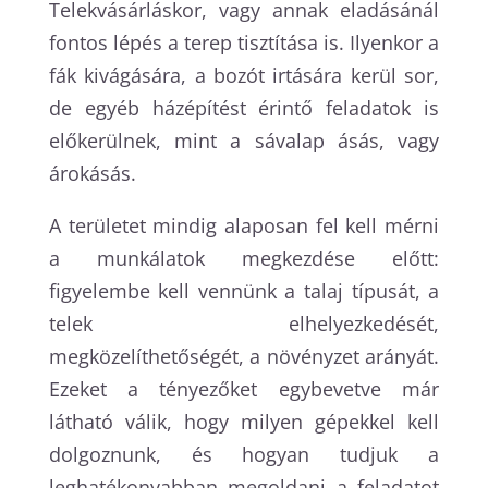
Telekvásárláskor, vagy annak eladásánál
fontos lépés a terep tisztítása is. Ilyenkor a
fák kivágására, a bozót irtására kerül sor,
de egyéb házépítést érintő feladatok is
előkerülnek, mint a sávalap ásás, vagy
árokásás.
A területet mindig alaposan fel kell mérni
a munkálatok megkezdése előtt:
figyelembe kell vennünk a talaj típusát, a
telek elhelyezkedését,
megközelíthetőségét, a növényzet arányát.
Ezeket a tényezőket egybevetve már
látható válik, hogy milyen gépekkel kell
dolgoznunk, és hogyan tudjuk a
leghatékonyabban megoldani a feladatot