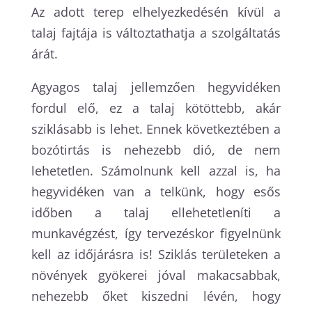
Az adott terep elhelyezkedésén kívül a
talaj fajtája is változtathatja a szolgáltatás
árát.
Agyagos talaj jellemzően hegyvidéken
fordul elő, ez a talaj kötöttebb, akár
sziklásabb is lehet. Ennek következtében a
bozótirtás is nehezebb dió, de nem
lehetetlen. Számolnunk kell azzal is, ha
hegyvidéken van a telkünk, hogy esős
időben a talaj ellehetetleníti a
munkavégzést, így tervezéskor figyelnünk
kell az időjárásra is! Sziklás területeken a
növények gyökerei jóval makacsabbak,
nehezebb őket kiszedni lévén, hogy