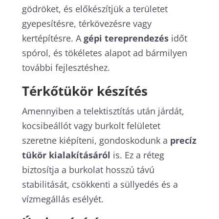
gödröket, és előkészítjük a területet
gyepesítésre, térkövezésre vagy
kertépítésre. A
gépi tereprendezés
időt
spórol, és tökéletes alapot ad bármilyen
további fejlesztéshez.
Térkőtükör készítés
Amennyiben a telektisztítás után járdát,
kocsibeállót vagy burkolt felületet
szeretne kiépíteni, gondoskodunk a
precíz
tükör kialakításáról
is. Ez a réteg
biztosítja a burkolat hosszú távú
stabilitását, csökkenti a süllyedés és a
vízmegállás esélyét.