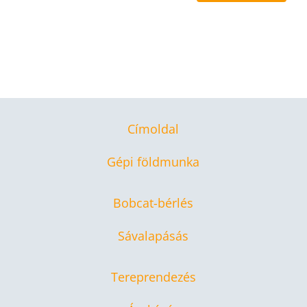
Címoldal
Gépi földmunka
Bobcat-bérlés
Sávalapásás
Tereprendezés