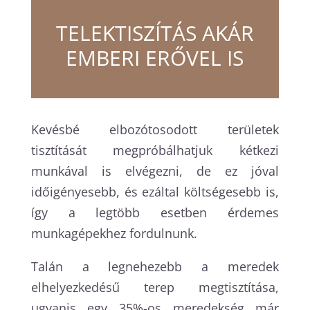
TELEKTISZÍTÁS AKÁR
EMBERI ERŐVEL IS
Kevésbé elbozótosodott területek
tisztítását megpróbálhatjuk kétkezi
munkával is elvégezni, de ez jóval
időigényesebb, és ezáltal költségesebb is,
így a legtöbb esetben érdemes
munkagépekhez fordulnunk.
Talán a legnehezebb a meredek
elhelyezkedésű terep megtisztítása,
ugyanis egy 35%-os meredekség már