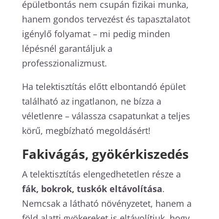
épületbontás nem csupán fizikai munka,
hanem gondos tervezést és tapasztalatot
igénylő folyamat – mi pedig minden
lépésnél garantáljuk a
professzionalizmust.
Ha telektisztítás előtt elbontandó épület
található az ingatlanon, ne bízza a
véletlenre – válassza csapatunkat a teljes
körű, megbízható megoldásért!
Fakivágás, gyökérkiszedés
A telektisztítás elengedhetetlen része a
fák, bokrok, tuskók eltávolítása
.
Nemcsak a látható növényzetet, hanem a
föld alatti gyökereket is eltávolítjuk, hogy