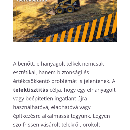
A benőtt, elhanyagolt telkek nemcsak
esztétikai, hanem biztonsági és
értékcsökkentő problémát is jelentenek. A
telektisztítás
célja, hogy egy elhanyagolt
vagy beépítetlen ingatlant újra
használhatóvá, eladhatóvá vagy
építkezésre alkalmassá tegyünk. Legyen
szó frissen vásárolt telekről, örökölt