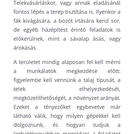
Telekvásárláskor, vagy annak eladásánál
fontos lépés a terep tisztítása is. Ilyenkor a
fák kivágására, a bozót irtására kerül sor,
de egyéb házépítést érintő feladatok is
előkerülnek, mint a sávalap ásás, vagy
árokásás.
A területet mindig alaposan fel kell mérni
a munkálatok megkezdése előtt:
figyelembe kell vennünk a talaj típusát, a
telek elhelyezkedését,
megközelíthetőségét, a növényzet arányát.
Ezeket a tényezőket egybevetve már
látható válik, hogy milyen gépekkel kell
dolgoznunk, és hogyan tudjuk a
leghatékonyabban megoldani a feladatot