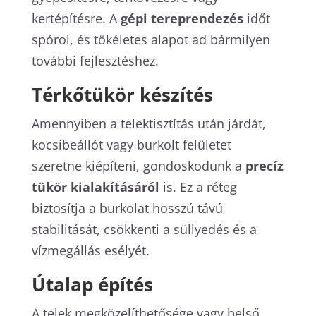
kertépítésre. A
gépi tereprendezés
időt
spórol, és tökéletes alapot ad bármilyen
további fejlesztéshez.
Térkőtükör készítés
Amennyiben a telektisztítás után járdát,
kocsibeállót vagy burkolt felületet
szeretne kiépíteni, gondoskodunk a
precíz
tükör kialakításáról
is. Ez a réteg
biztosítja a burkolat hosszú távú
stabilitását, csökkenti a süllyedés és a
vízmegállás esélyét.
Útalap építés
A telek megközelíthetősége vagy belső