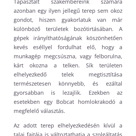
Tapasztalt szakembereink számára
azonban egy ilyen jellegű terep sem okoz
gondot, hiszen gyakorlatuk van már
különböző területek bozótirtásában. A
gépek irányíthatóságának köszönhetően
kevés eséllyel fordulhat elő, hogy a
munkagép megcsúszna, vagy felborulna,
kárt okozna a telken. Sík területen
elhelyezkedő telek megtisztítása
természetesen könnyebb, és ezáltal
gyorsabban is lezajlik. Ezekben az
esetekben egy Bobcat homlokrakodó a
megfelelő választás.
Az adott terep elhelyezkedésén kívül a
talaj fajtája is változtathatja a szolgáltatás