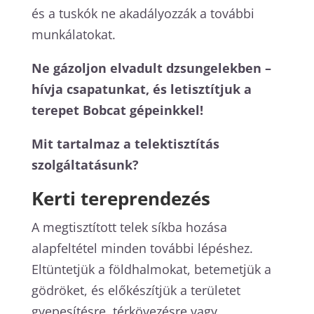
és a tuskók ne akadályozzák a további
munkálatokat.
Ne gázoljon elvadult dzsungelekben –
hívja csapatunkat, és letisztítjuk a
terepet Bobcat gépeinkkel!
Mit tartalmaz a telektisztítás
szolgáltatásunk?
Kerti tereprendezés
A megtisztított telek síkba hozása
alapfeltétel minden további lépéshez.
Eltüntetjük a földhalmokat, betemetjük a
gödröket, és előkészítjük a területet
gyepesítésre, térkövezésre vagy