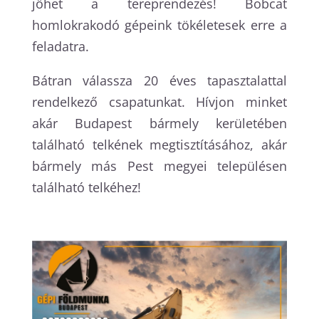
jöhet a tereprendezés! Bobcat
homlokrakodó gépeink tökéletesek erre a
feladatra.
Bátran válassza 20 éves tapasztalattal
rendelkező csapatunkat. Hívjon minket
akár Budapest bármely kerületében
található telkének megtisztításához, akár
bármely más Pest megyei településen
található telkéhez!