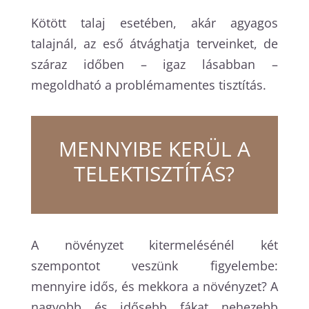
Kötött talaj esetében, akár agyagos
talajnál, az eső átvághatja terveinket, de
száraz időben – igaz lásabban –
megoldható a problémamentes tisztítás.
MENNYIBE KERÜL A
TELEKTISZTÍTÁS?
A növényzet kitermelésénél két
szempontot veszünk figyelembe:
mennyire idős, és mekkora a növényzet? A
nagyobb és idősebb fákat nehezebb