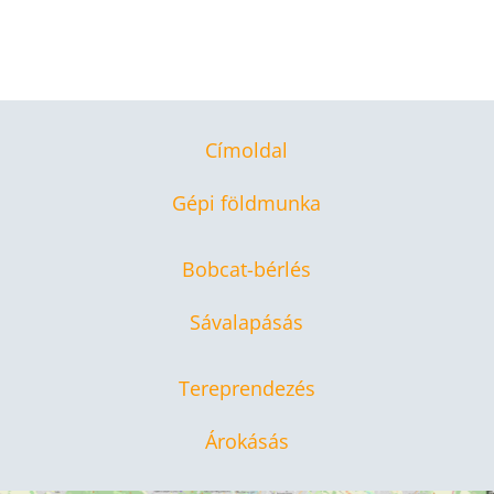
Címoldal
Gépi földmunka
Bobcat-bérlés
Sávalapásás
Tereprendezés
Árokásás