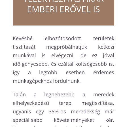
EMBERI ERŐVEL IS
Kevésbé elbozótosodott területek
tisztítását megpróbálhatjuk kétkezi
munkával is elvégezni, de ez jóval
időigényesebb, és ezáltal költségesebb is,
így a legtöbb esetben érdemes
munkagépekhez fordulnunk.
Talán a legnehezebb a meredek
elhelyezkedésű terep megtisztítása,
ugyanis egy 35%-os meredekség már
speciálisabb követelményeket kér.