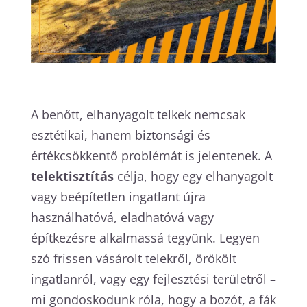
A benőtt, elhanyagolt telkek nemcsak
esztétikai, hanem biztonsági és
értékcsökkentő problémát is jelentenek. A
telektisztítás
célja, hogy egy elhanyagolt
vagy beépítetlen ingatlant újra
használhatóvá, eladhatóvá vagy
építkezésre alkalmassá tegyünk. Legyen
szó frissen vásárolt telekről, örökölt
ingatlanról, vagy egy fejlesztési területről –
mi gondoskodunk róla, hogy a bozót, a fák