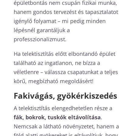
épületbontás nem csupán fizikai munka,
hanem gondos tervezést és tapasztalatot
igénylő folyamat – mi pedig minden
lépésnél garantáljuk a
professzionalizmust.
Ha telektisztítás előtt elbontandó épület
található az ingatlanon, ne bízza a
véletlenre – válassza csapatunkat a teljes
körű, megbízható megoldásért!
Fakivágás, gyökérkiszedés
A telektisztítás elengedhetetlen része a
fák, bokrok, tuskók eltávolítása
.
Nemcsak a látható növényzetet, hanem a
föld alatti gyökereket is eltávolítjuk, hogy