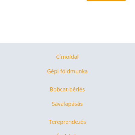
Címoldal
Gépi földmunka
Bobcat-bérlés
Sávalapásás
Tereprendezés