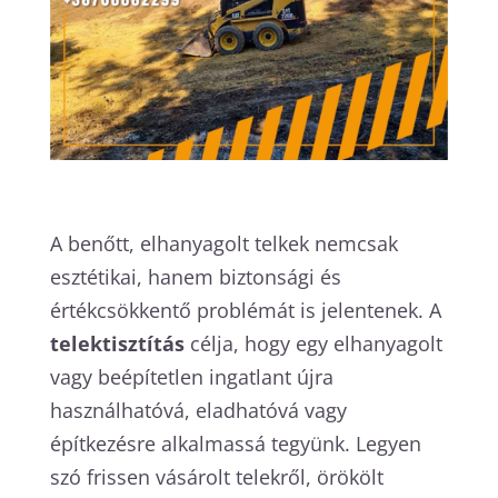
A benőtt, elhanyagolt telkek nemcsak
esztétikai, hanem biztonsági és
értékcsökkentő problémát is jelentenek. A
telektisztítás
célja, hogy egy elhanyagolt
vagy beépítetlen ingatlant újra
használhatóvá, eladhatóvá vagy
építkezésre alkalmassá tegyünk. Legyen
szó frissen vásárolt telekről, örökölt