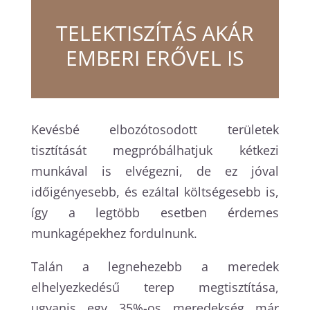
TELEKTISZÍTÁS AKÁR
EMBERI ERŐVEL IS
Kevésbé elbozótosodott területek
tisztítását megpróbálhatjuk kétkezi
munkával is elvégezni, de ez jóval
időigényesebb, és ezáltal költségesebb is,
így a legtöbb esetben érdemes
munkagépekhez fordulnunk.
Talán a legnehezebb a meredek
elhelyezkedésű terep megtisztítása,
ugyanis egy 35%-os meredekség már