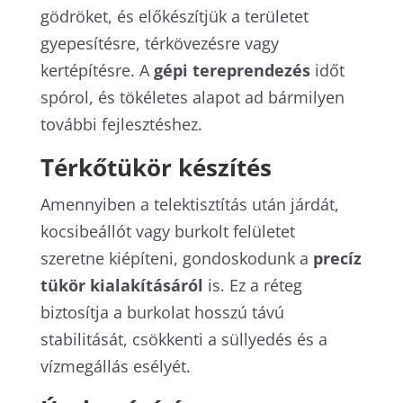
gödröket, és előkészítjük a területet
gyepesítésre, térkövezésre vagy
kertépítésre. A
gépi tereprendezés
időt
spórol, és tökéletes alapot ad bármilyen
további fejlesztéshez.
Térkőtükör készítés
Amennyiben a telektisztítás után járdát,
kocsibeállót vagy burkolt felületet
szeretne kiépíteni, gondoskodunk a
precíz
tükör kialakításáról
is. Ez a réteg
biztosítja a burkolat hosszú távú
stabilitását, csökkenti a süllyedés és a
vízmegállás esélyét.