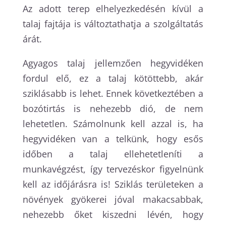
Az adott terep elhelyezkedésén kívül a
talaj fajtája is változtathatja a szolgáltatás
árát.
Agyagos talaj jellemzően hegyvidéken
fordul elő, ez a talaj kötöttebb, akár
sziklásabb is lehet. Ennek következtében a
bozótirtás is nehezebb dió, de nem
lehetetlen. Számolnunk kell azzal is, ha
hegyvidéken van a telkünk, hogy esős
időben a talaj ellehetetleníti a
munkavégzést, így tervezéskor figyelnünk
kell az időjárásra is! Sziklás területeken a
növények gyökerei jóval makacsabbak,
nehezebb őket kiszedni lévén, hogy