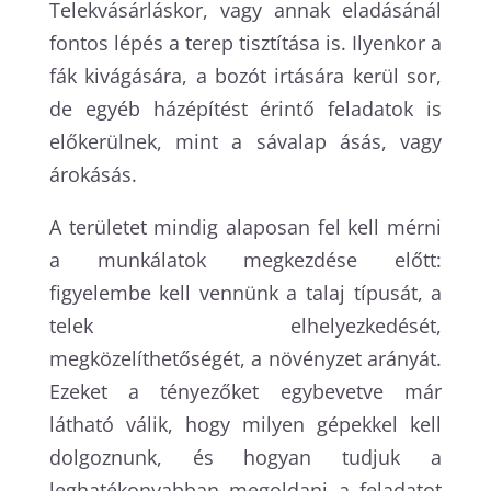
Telekvásárláskor, vagy annak eladásánál
fontos lépés a terep tisztítása is. Ilyenkor a
fák kivágására, a bozót irtására kerül sor,
de egyéb házépítést érintő feladatok is
előkerülnek, mint a sávalap ásás, vagy
árokásás.
A területet mindig alaposan fel kell mérni
a munkálatok megkezdése előtt:
figyelembe kell vennünk a talaj típusát, a
telek elhelyezkedését,
megközelíthetőségét, a növényzet arányát.
Ezeket a tényezőket egybevetve már
látható válik, hogy milyen gépekkel kell
dolgoznunk, és hogyan tudjuk a
leghatékonyabban megoldani a feladatot