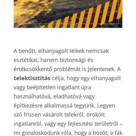
A benőtt, elhanyagolt telkek nemcsak
esztétikai, hanem biztonsági és
értékcsökkentő problémát is jelentenek. A
telektisztítás
célja, hogy egy elhanyagolt
vagy beépítetlen ingatlant újra
használhatóvá, eladhatóvá vagy
építkezésre alkalmassá tegyünk. Legyen
szó frissen vásárolt telekről, örökölt
ingatlanról, vagy egy fejlesztési területről –
mi gondoskodunk róla, hogy a bozót, a fák