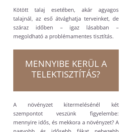
Kötött talaj esetében, akár agyagos
talajnál, az eső átvághatja terveinket, de
száraz időben – igaz lásabban –
megoldható a problémamentes tisztítás.
MENNYIBE KERÜL A
TELEKTISZTÍTÁS?
A növényzet kitermelésénél két
szempontot veszünk figyelembe:
mennyire idős, és mekkora a növényzet? A
nagyobb és idősebb fákat nehezebb