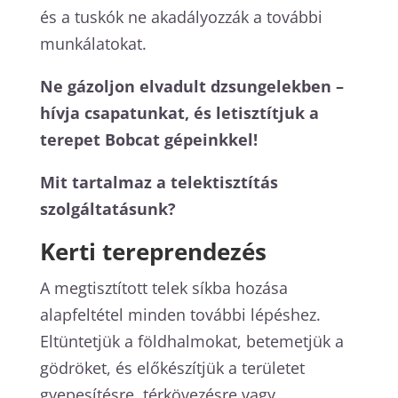
és a tuskók ne akadályozzák a további
munkálatokat.
Ne gázoljon elvadult dzsungelekben –
hívja csapatunkat, és letisztítjuk a
terepet Bobcat gépeinkkel!
Mit tartalmaz a telektisztítás
szolgáltatásunk?
Kerti tereprendezés
A megtisztított telek síkba hozása
alapfeltétel minden további lépéshez.
Eltüntetjük a földhalmokat, betemetjük a
gödröket, és előkészítjük a területet
gyepesítésre, térkövezésre vagy