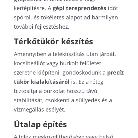
kertépítésre. A
gépi tereprendezés
időt
spórol, és tökéletes alapot ad bármilyen
további fejlesztéshez.
Térkőtükör készítés
Amennyiben a telektisztítás után járdát,
kocsibeállót vagy burkolt felületet
szeretne kiépíteni, gondoskodunk a
precíz
tükör kialakításáról
is. Ez a réteg
biztosítja a burkolat hosszú távú
stabilitását, csökkenti a süllyedés és a
vízmegállás esélyét.
Útalap építés
A telek megközelíthetősége vagy belső