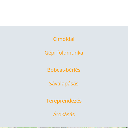
Címoldal
Gépi földmunka
Bobcat-bérlés
Sávalapásás
Tereprendezés
Árokásás