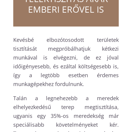
EMBERI ERŐVEL IS
Kevésbé elbozótosodott területek
tisztítását megpróbálhatjuk kétkezi
munkával is elvégezni, de ez jóval
időigényesebb, és ezáltal költségesebb is,
így a legtöbb esetben érdemes
munkagépekhez fordulnunk.
Talán a legnehezebb a meredek
elhelyezkedésű terep megtisztítása,
ugyanis egy 35%-os meredekség már
speciálisabb követelményeket kér.