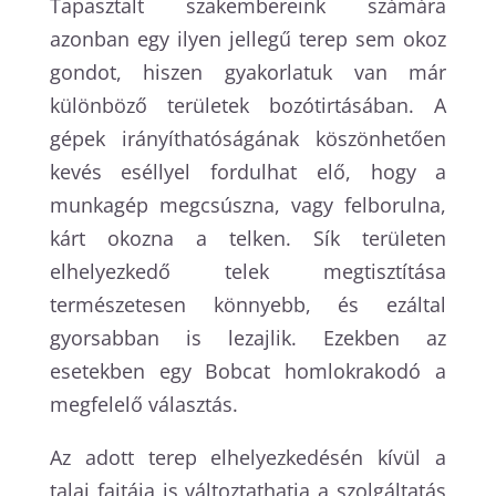
Tapasztalt szakembereink számára
azonban egy ilyen jellegű terep sem okoz
gondot, hiszen gyakorlatuk van már
különböző területek bozótirtásában. A
gépek irányíthatóságának köszönhetően
kevés eséllyel fordulhat elő, hogy a
munkagép megcsúszna, vagy felborulna,
kárt okozna a telken. Sík területen
elhelyezkedő telek megtisztítása
természetesen könnyebb, és ezáltal
gyorsabban is lezajlik. Ezekben az
esetekben egy Bobcat homlokrakodó a
megfelelő választás.
Az adott terep elhelyezkedésén kívül a
talaj fajtája is változtathatja a szolgáltatás