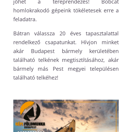
jöhet a tereprendezés! Bobcat
homlokrakodó gépeink tökéletesek erre a
feladatra.
Bátran válassza 20 éves tapasztalattal
rendelkező csapatunkat. Hívjon minket
akár Budapest bármely kerületében
található telkének megtisztításához, akár
bármely más Pest megyei településen
található telkéhez!