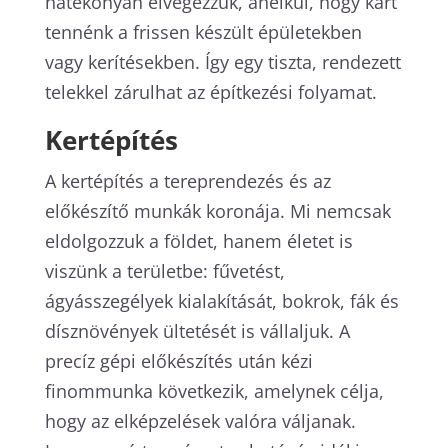
hatékonyan elvégezzük, anélkül, hogy kárt
tennénk a frissen készült épületekben
vagy kerítésekben. Így egy tiszta, rendezett
telekkel zárulhat az építkezési folyamat.
Kertépítés
A kertépítés a tereprendezés és az
előkészítő munkák koronája. Mi nemcsak
eldolgozzuk a földet, hanem életet is
viszünk a területbe: fűvetést,
ágyásszegélyek kialakítását, bokrok, fák és
dísznövények ültetését is vállaljuk. A
precíz gépi előkészítés után kézi
finommunka következik, amelynek célja,
hogy az elképzelések valóra váljanak.