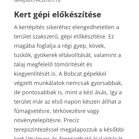
Kert gépi előkészítése
A kertépítés sikeréhez elengedhetetlen a
terület szakszerű, gépi előkészítése. Ez
magába foglalja a régi gyep, kövek,
tuskók, gyökerek eltávolítását, valamint a
talaj megfelelő tömörítését és
kiegyenlítését is. A Bobcat gépekkel
végzett munkálatok nemcsak gyorsabbak,
de pontosabbak is, mint a kézi ásás, így a
terület már az első napon készen állhat a
fűmagvetésre, térkövezésre vagy
növénytelepítésre. Precíz
terepszintezéssel megalapozzuk a későbbi
kert látványos és fenntartható kialakítását.