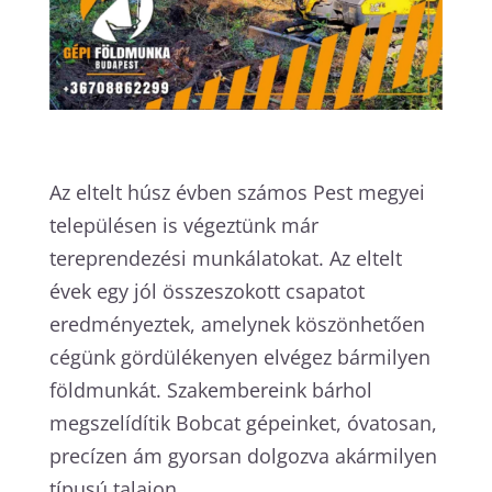
Az eltelt húsz évben számos Pest megyei
településen is végeztünk már
tereprendezési munkálatokat. Az eltelt
évek egy jól összeszokott csapatot
eredményeztek, amelynek köszönhetően
cégünk gördülékenyen elvégez bármilyen
földmunkát. Szakembereink bárhol
megszelídítik Bobcat gépeinket, óvatosan,
precízen ám gyorsan dolgozva akármilyen
típusú talajon.