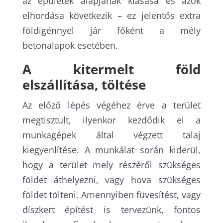
az épületek alapjának kiásása és azok
elhordása következik – ez jelentős extra
földigénnyel jár főként a mély
betonalapok esetében.
A kitermelt föld
elszállítása, töltése
Az előző lépés végéhez érve a terület
megtisztult, ilyenkor kezdődik el a
munkagépek által végzett talaj
kiegyenlítése. A munkálat során kiderül,
hogy a terület mely részéről szükséges
földet áthelyezni, vagy hova szükséges
földet tölteni. Amennyiben füvesítést, vagy
díszkert építést is tervezünk, fontos