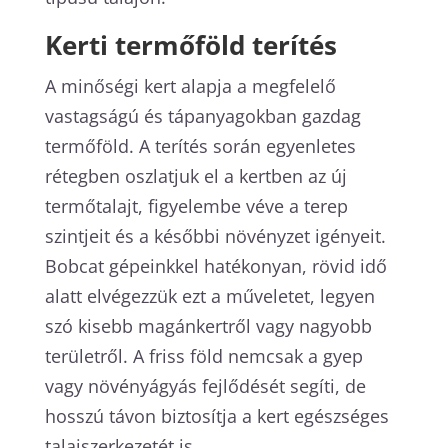
Kerti termőföld terítés
A minőségi kert alapja a megfelelő
vastagságú és tápanyagokban gazdag
termőföld. A terítés során egyenletes
rétegben oszlatjuk el a kertben az új
termőtalajt, figyelembe véve a terep
szintjeit és a későbbi növényzet igényeit.
Bobcat gépeinkkel hatékonyan, rövid idő
alatt elvégezzük ezt a műveletet, legyen
szó kisebb magánkertről vagy nagyobb
területről. A friss föld nemcsak a gyep
vagy növényágyás fejlődését segíti, de
hosszú távon biztosítja a kert egészséges
talajszerkezetét is.