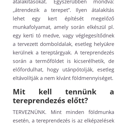
átalakításokat. Egyszerűbben mondva:
„átrendezik a terepet”. Ilyen átalakítás
lehet egy kert építését megelőző
munkafolyamat, amely során elkészül pl.
egy kerti tó medve, vagy véglegesítődnek
a tervezett domboldalak, esetleg helyükre
kerülnek a tereptárgyak. A tereprendezés
során a termőföldet is kicserélhetik, de
előfordulhat, hogy utánpótolják, esetleg
eltávolítják a nem kívánt földmennyiséget.
Mit kell tennünk a
tereprendezés előtt?
TERVEZNÜNK. Mint minden földmunka
esetén, a tereprendezés is az elképzelések