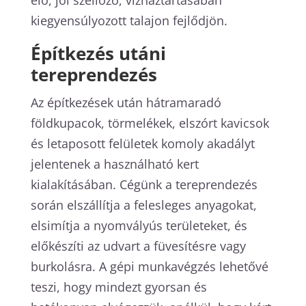
kiegyensúlyozott talajon fejlődjön.
Építkezés utáni
tereprendezés
Az építkezések után hátramaradó
földkupacok, törmelékek, elszórt kavicsok
és letaposott felületek komoly akadályt
jelentenek a használható kert
kialakításában. Cégünk a tereprendezés
során elszállítja a felesleges anyagokat,
elsimítja a nyomvályús területeket, és
előkészíti az udvart a füvesítésre vagy
burkolásra. A gépi munkavégzés lehetővé
teszi, hogy mindezt gyorsan és