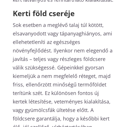
Kerti föld cseréje
Sok esetben a meglévő talaj túl kötött,
elsavanyodott vagy tápanyaghiányos, ami
ellehetetleníti az egészséges
növényfejlődést. Ilyenkor nem elegendő a
javítás – teljes vagy részleges földcsere
válik szükségessé. Gépeinkkel gyorsan
kiemeljük a nem megfelelő réteget, majd
friss, ellenőrzött minőségű termőföldet
terítünk szét. Ez különösen fontos új
kertek létesítése, veteményes kialakítása,
vagy gyümölcsfák ültetése előtt. A
földcsere garantálja, hogy a későbbi kert
élő, jól szellőző, vízháztartásában