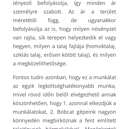
tényező befolyásolja, így minden ár
személyre szabott. Az ár a terület
méretétől függ, de ugyanakkor
befolyásolja az is, hogy milyen növényzet
van rajta, sík terepen helyezkedik el vagy
hegyen, milyen a talaj fajtája (homoktalaj,
sziklás talaj, erősen kötött talaj), és milyen
a megközelíthetősége.
Fontos tudni azonban, hogy ez a munkálat
az egyik legköltséghatékonyabb munka,
mivel rövid időn belől elvégezhető annak
köszönhetően, hogy 1. azonnal elkezdjük a
munkálatokat, 2. Bobcat gépeink nagyon
könnyedén megbirkóznak a fent említett
talajtípusok bármelyikével. Magánkertek