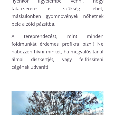
ilyenkor figyelembe venni, hogy
talajcserére is szükség lehet,
máskülönben gyomnövények nőhetnek
bele a zöld pázsitba.
A tereprendezést, mint minden
földmunkát érdemes profikra bízni! Ne
habozzon hívni minket, ha megvalósítanál
álmai díszkertjét, vagy felfrissíteni
cégének udvarát!