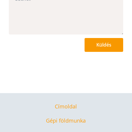
Küldés
Címoldal
Gépi földmunka