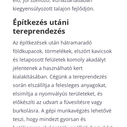
kiegyensúlyozott talajon fejlődjön.
Építkezés utáni
tereprendezés
Az építkezések után hátramaradó
földkupacok, törmelékek, elszórt kavicsok
és letaposott felületek komoly akadályt
jelentenek a használható kert
kialakításában. Cégünk a tereprendezés
során elszállítja a felesleges anyagokat,
elsimítja a nyomvályús területeket, és
előkészíti az udvart a füvesítésre vagy
burkolásra. A gépi munkavégzés lehetővé
teszi, hogy mindezt gyorsan és