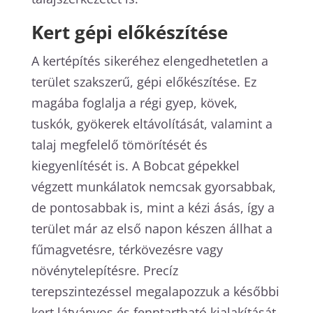
Kert gépi előkészítése
A kertépítés sikeréhez elengedhetetlen a
terület szakszerű, gépi előkészítése. Ez
magába foglalja a régi gyep, kövek,
tuskók, gyökerek eltávolítását, valamint a
talaj megfelelő tömörítését és
kiegyenlítését is. A Bobcat gépekkel
végzett munkálatok nemcsak gyorsabbak,
de pontosabbak is, mint a kézi ásás, így a
terület már az első napon készen állhat a
fűmagvetésre, térkövezésre vagy
növénytelepítésre. Precíz
terepszintezéssel megalapozzuk a későbbi
kert látványos és fenntartható kialakítását.