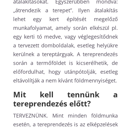
átalakításokat. Egyszerűbben mondva:
„átrendezik a terepet”. Ilyen átalakítás
lehet egy kert építését megelőző
munkafolyamat, amely során elkészül pl.
egy kerti tó medve, vagy véglegesítődnek
a tervezett domboldalak, esetleg helyükre
kerülnek a tereptárgyak. A tereprendezés
során a termőföldet is kicserélhetik, de
előfordulhat, hogy utánpótolják, esetleg
eltávolítják a nem kívánt földmennyiséget.
Mit kell tennünk a
tereprendezés előtt?
TERVEZNÜNK. Mint minden földmunka
esetén, a tereprendezés is az elképzelések