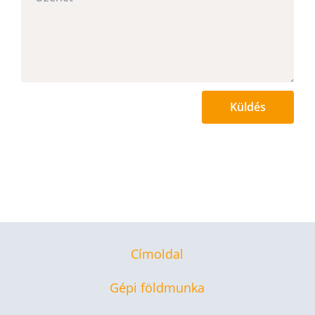
Küldés
Címoldal
Gépi földmunka