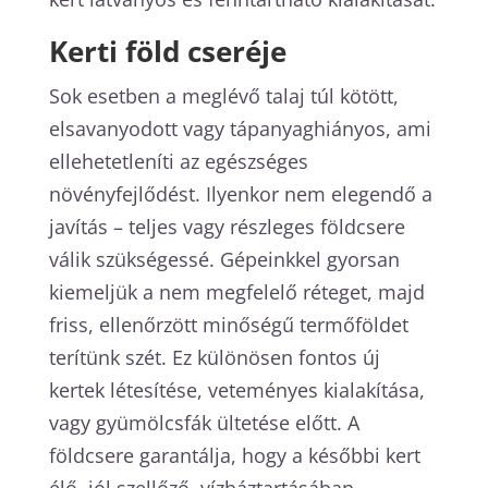
Kerti föld cseréje
Sok esetben a meglévő talaj túl kötött,
elsavanyodott vagy tápanyaghiányos, ami
ellehetetleníti az egészséges
növényfejlődést. Ilyenkor nem elegendő a
javítás – teljes vagy részleges földcsere
válik szükségessé. Gépeinkkel gyorsan
kiemeljük a nem megfelelő réteget, majd
friss, ellenőrzött minőségű termőföldet
terítünk szét. Ez különösen fontos új
kertek létesítése, veteményes kialakítása,
vagy gyümölcsfák ültetése előtt. A
földcsere garantálja, hogy a későbbi kert
élő, jól szellőző, vízháztartásában