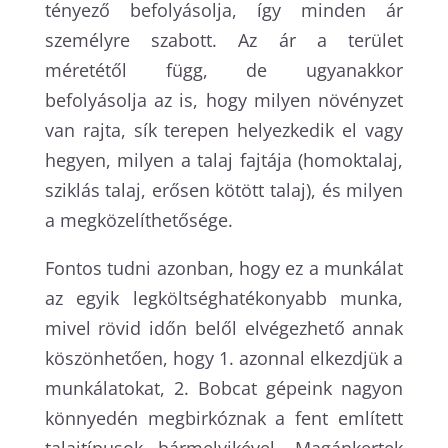
tényező befolyásolja, így minden ár
személyre szabott. Az ár a terület
méretétől függ, de ugyanakkor
befolyásolja az is, hogy milyen növényzet
van rajta, sík terepen helyezkedik el vagy
hegyen, milyen a talaj fajtája (homoktalaj,
sziklás talaj, erősen kötött talaj), és milyen
a megközelíthetősége.
Fontos tudni azonban, hogy ez a munkálat
az egyik legköltséghatékonyabb munka,
mivel rövid időn belől elvégezhető annak
köszönhetően, hogy 1. azonnal elkezdjük a
munkálatokat, 2. Bobcat gépeink nagyon
könnyedén megbirkóznak a fent említett
talajtípusok bármelyikével. Magánkertek