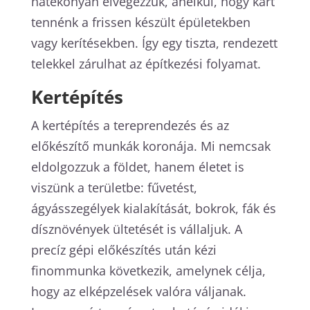
hatékonyan elvégezzük, anélkül, hogy kárt
tennénk a frissen készült épületekben
vagy kerítésekben. Így egy tiszta, rendezett
telekkel zárulhat az építkezési folyamat.
Kertépítés
A kertépítés a tereprendezés és az
előkészítő munkák koronája. Mi nemcsak
eldolgozzuk a földet, hanem életet is
viszünk a területbe: fűvetést,
ágyásszegélyek kialakítását, bokrok, fák és
dísznövények ültetését is vállaljuk. A
precíz gépi előkészítés után kézi
finommunka következik, amelynek célja,
hogy az elképzelések valóra váljanak.