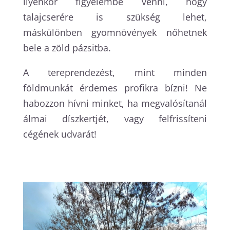
ilyenkor figyelembe venni, hogy
talajcserére is szükség lehet,
máskülönben gyomnövények nőhetnek
bele a zöld pázsitba.
A tereprendezést, mint minden
földmunkát érdemes profikra bízni! Ne
habozzon hívni minket, ha megvalósítanál
álmai díszkertjét, vagy felfrissíteni
cégének udvarát!