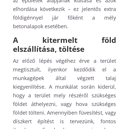
az épületek alapjának kiásása és azok
elhordása következik – ez jelentős extra
földigénnyel jár főként a mély
betonalapok esetében.
A kitermelt föld
elszállítása, töltése
Az előző lépés végéhez érve a terület
megtisztult, ilyenkor kezdődik el a
munkagépek által végzett talaj
kiegyenlítése. A munkálat során kiderül,
hogy a terület mely részéről szükséges
földet áthelyezni, vagy hova szükséges
földet tölteni. Amennyiben füvesítést, vagy
díszkert építést is tervezünk, fontos