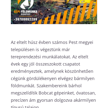
Az eltelt húsz évben számos Pest megyei
településen is végeztünk már
tereprendezési munkálatokat. Az eltelt
évek egy jól összeszokott csapatot
eredményeztek, amelynek köszönhetően
cégünk gördülékenyen elvégez bármilyen
földmunkát. Szakembereink bárhol
megszelídítik Bobcat gépeinket, óvatosan,
precízen ám gyorsan dolgozva akármilyen
típusú talajon.