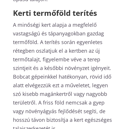
Kerti termőföld terítés
A minőségi kert alapja a megfelelő
vastagságú és tápanyagokban gazdag
termőföld. A terítés során egyenletes
rétegben oszlatjuk el a kertben az új
termőtalajt, figyelembe véve a terep
szintjeit és a későbbi növényzet igényeit.
Bobcat gépeinkkel hatékonyan, rövid idő
alatt elvégezzük ezt a műveletet, legyen
szó kisebb magánkertről vagy nagyobb
területről. A friss föld nemcsak a gyep
vagy növényágyás fejlődését segíti, de
hosszú távon biztosítja a kert egészséges
talajszerkezetét is.