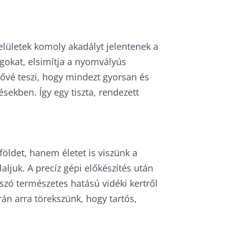
elületek komoly akadályt jelentenek a
agokat, elsimítja a nyomvályús
etővé teszi, hogy mindezt gyorsan és
sekben. Így egy tiszta, rendezett
öldet, hanem életet is viszünk a
laljuk. A precíz gépi előkészítés után
szó természetes hatású vidéki kertről
rán arra törekszünk, hogy tartós,