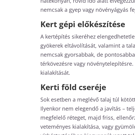
hatékonyan, rövid idő alatt elvégezzü
nemcsak a gyep vagy növényágyás fejlő
Kert gépi előkészítése
A kertépítés sikeréhez elengedhetetlen
gyökerek eltávolítását, valamint a ta
nemcsak gyorsabbak, de pontosabbak i
térkövezésre vagy növénytelepítésre.
kialakítását.
Kerti föld cseréje
Sok esetben a meglévő talaj túl kötöt
Ilyenkor nem elegendő a javítás – te
megfelelő réteget, majd friss, ellenő
veteményes kialakítása, vagy gyümölcsf