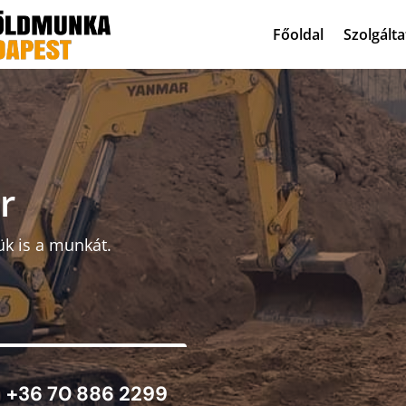
Főoldal
Szolgált
r
ük is a munkát.
+36 70 886 2299