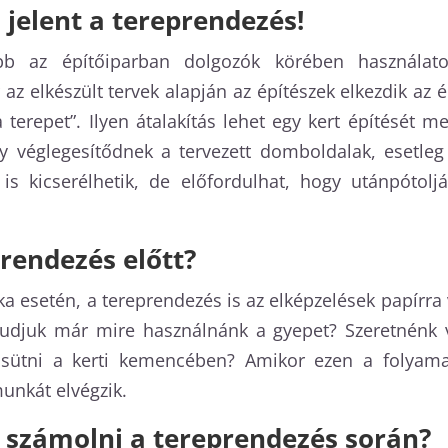
 jelent a tereprendezés!
kább az építőiparban dolgozók körében használ
z elkészült tervek alapján az építészek elkezdik az é
terepet”. Ilyen átalakítás lehet egy kert építését
gy véglegesítődnek a tervezett domboldalak, esetleg
s kicserélhetik, de előfordulhat, hogy utánpótoljá
prendezés előtt?
setén, a tereprendezés is az elképzelések papírra v
Tudjuk már mire használnánk a gyepet? Szeretnénk 
 sütni a kerti kemencében? Amikor ezen a folyamat
unkát elvégzik.
l számolni a tereprendezés során?