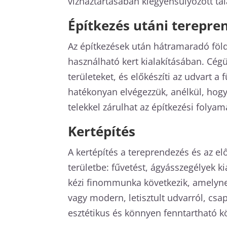
vízháztartásában kiegyensúlyozott tal
Építkezés utáni terepre
Az építkezések után hátramaradó föld
használható kert kialakításában. Cégü
területeket, és előkészíti az udvart 
hatékonyan elvégezzük, anélkül, hogy 
telekkel zárulhat az építkezési folyam
Kertépítés
A kertépítés a tereprendezés és az e
területbe: fűvetést, ágyásszegélyek ki
kézi finommunka következik, amelynek
vagy modern, letisztult udvarról, csap
esztétikus és könnyen fenntartható k