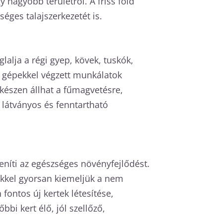
 nagyobb területről. A friss föld
éges talajszerkezetét is.
lalja a régi gyep, kövek, tuskók,
at gépekkel végzett munkálatok
 készen állhat a fűmagvetésre,
 látványos és fenntartható
eníti az egészséges növényfejlődést.
inkkel gyorsan kiemeljük a nem
fontos új kertek létesítése,
bi kert élő, jól szellőző,