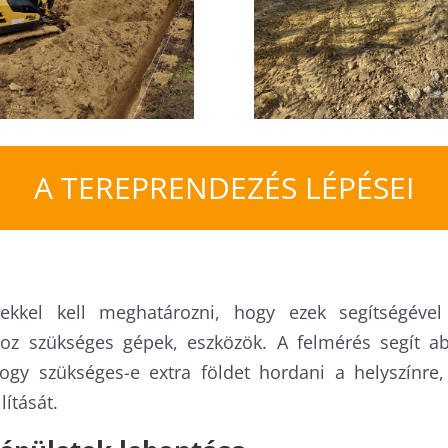
A TEREPRENDEZÉS LÉPÉSEI
ekkel kell meghatározni, hogy ezek segítségév
oz szükséges gépek, eszközök. A felmérés segít 
hogy szükséges-e extra földet hordani a helyszínre
ítását.