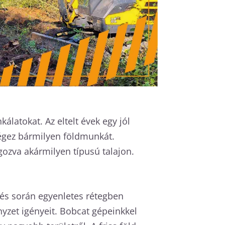
latokat. Az eltelt évek egy jól
égez bármilyen földmunkát.
ozva akármilyen típusú talajon.
tés során egyenletes rétegben
ényzet igényeit. Bobcat gépeinkkel