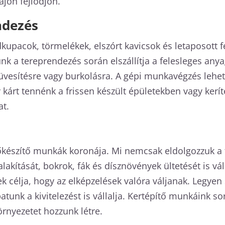
ajon fejlődjön.
ndezés
kupacok, törmelékek, elszórt kavicsok és letaposott f
nk a tereprendezés során elszállítja a felesleges any
a füvesítésre vagy burkolásra. A gépi munkavégzés leh
kárt tennénk a frissen készült épületekben vagy keríté
at.
lőkészítő munkák koronája. Mi nemcsak eldolgozzuk a f
alakítását, bokrok, fák és dísznövények ültetését is vál
 célja, hogy az elképzelések valóra váljanak. Legyen 
atunk a kivitelezést is vállalja. Kertépítő munkáink so
örnyezetet hozzunk létre.