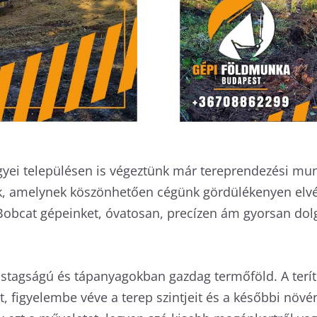
yei településen is végeztünk már tereprendezési munká
k, amelynek köszönhetően cégünk gördülékenyen elv
Bobcat gépeinket, óvatosan, precízen ám gyorsan dolg
astagságú és tápanyagokban gazdag termőföld. A terí
jt, figyelembe véve a terep szintjeit és a későbbi növ