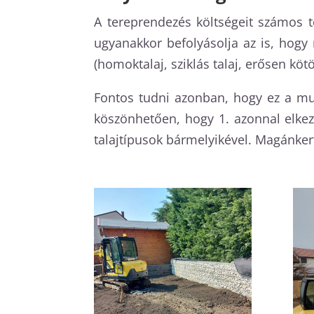
A tereprendezés költségeit számos t
ugyanakkor befolyásolja az is, hogy 
(homoktalaj, sziklás talaj, erősen köt
Fontos tudni azonban, hogy ez a mu
köszönhetően, hogy 1. azonnal elke
talajtípusok bármelyikével. Magánkert