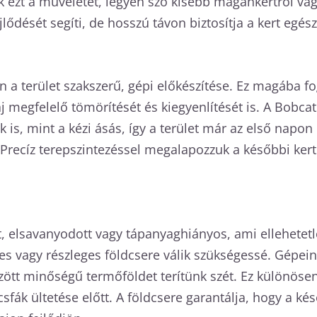
k ezt a műveletet, legyen szó kisebb magánkertről vagy
dését segíti, de hosszú távon biztosítja a kert egészs
 a terület szakszerű, gépi előkészítése. Ez magába fog
laj megfelelő tömörítését és kiegyenlítését is. A Bobc
s, mint a kézi ásás, így a terület már az első napon
 Precíz terepszintezéssel megalapozzuk a későbbi kert
t, elsavanyodott vagy tápanyaghiányos, ami ellehetetl
ljes vagy részleges földcsere válik szükségessé. Gépe
rzött minőségű termőföldet terítünk szét. Ez különösen 
ák ültetése előtt. A földcsere garantálja, hogy a későb