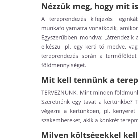
Nézzük meg, hogy mit is
A tereprendezés kifejezés legin
munkafolyamatra vonatkozik, amikor a
Egyszerűbben mondva: „átrendezik a 
elkészül pl. egy kerti tó medve, va
tereprendezés során a termőföldet i
földmennyiséget.
Mit kell tennünk a tere
TERVEZNÜNK. Mint minden földmunka e
Szeretnénk egy tavat a kertünkbe? 
végezni a kertünkben, pl. kenyeret
szakembereket, akik a konkrét terepm
Milyen költségekkel kel