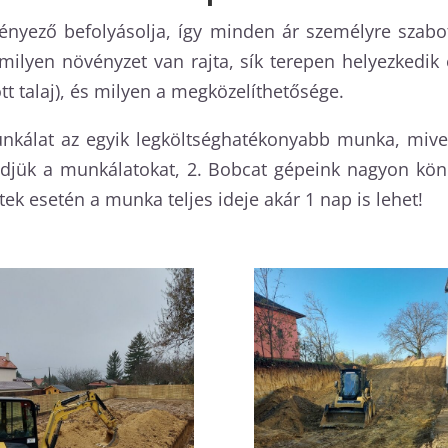
ényező befolyásolja, így minden ár személyre szabott
milyen növényzet van rajta, sík terepen helyezkedik e
ött talaj), és milyen a megközelíthetősége.
nkálat az egyik legköltséghatékonyabb munka, mivel
zdjük a munkálatokat, 2. Bobcat gépeink nagyon kön
ek esetén a munka teljes ideje akár 1 nap is lehet!