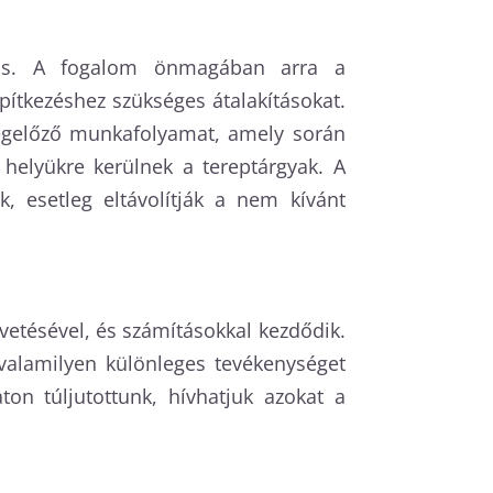
atos. A fogalom önmagában arra a
pítkezéshez szükséges átalakításokat.
 megelőző munkafolyamat, amely során
 helyükre kerülnek a tereptárgyak. A
k, esetleg eltávolítják a nem kívánt
etésével, és számításokkal kezdődik.
valamilyen különleges tevékenységet
on túljutottunk, hívhatjuk azokat a