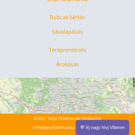
Bobcat-bérlés
Sávalapásás
Tereprendezés
Árokásás
©2021 Gépi Földmunka Budapest
info@gepifoldmunka-budapest.hu
💬 Írj vagy hívj Viberen