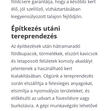
földcsere garantálja, hogy a későbbi kert
élő, jól szellőző, vízháztartásában
kiegyensúlyozott talajon fejlődjön.
Építkezés utáni
tereprendezés
Az építkezések után hátramaradó
földkupacok, törmelékek, elszórt kavicsok
és letaposott felületek komoly akadályt
jelentenek a használható kert
kialakításában. Cégünk a tereprendezés
során elszállítja a felesleges anyagokat,
elsimítja a nyomvályús területeket, és
előkészíti az udvart a füvesítésre vagy
burkolásra. A gépi munkavégzés lehetővé