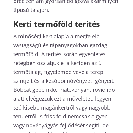
precízen ám gyorsan dolgozva akármilyen
típusú talajon.
Kerti termőföld terítés
A minőségi kert alapja a megfelelő
vastagságú és tápanyagokban gazdag
termőföld. A terítés során egyenletes
rétegben oszlatjuk el a kertben az új
termőtalajt, figyelembe véve a terep
szintjeit és a későbbi növényzet igényeit.
Bobcat gépeinkkel hatékonyan, rövid idő
alatt elvégezzük ezt a műveletet, legyen
szó kisebb magánkertről vagy nagyobb
területről. A friss föld nemcsak a gyep
vagy növényágyás fejlődését segíti, de