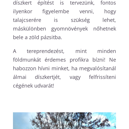
díszkert építést is tervezünk, fontos
ilyenkor figyelembe venni, hogy
talajcserére is szükség lehet,
máskülönben gyomnövények nőhetnek
bele a zöld pázsitba.
A tereprendezést, mint minden
földmunkát érdemes profikra bízni! Ne
habozzon hívni minket, ha megvalósítanál
álmai díszkertjét, vagy felfrissíteni
cégének udvarát!