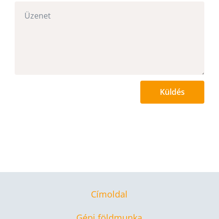
Küldés
Címoldal
Gépi földmunka