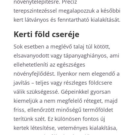
növénytelepítésre. Precíz
terepszintezéssel megalapozzuk a későbbi
kert látványos és fenntartható kialakítását.
Kerti föld cseréje
Sok esetben a meglévő talaj túl kötött,
elsavanyodott vagy tápanyaghiányos, ami
ellehetetleníti az egészséges
növényfejlődést. Ilyenkor nem elegendő a
javítás – teljes vagy részleges földcsere
válik szükségessé. Gépeinkkel gyorsan
kiemeljük a nem megfelelő réteget, majd
friss, ellenőrzött minőségű termőföldet
terítünk szét. Ez különösen fontos új
kertek létesítése, veteményes kialakítása,