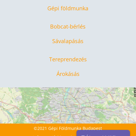
Gépi földmunka
Bobcat-bérlés
Sávalapásás
Tereprendezés
Árokásás
©2021 Gépi Földmunka Budapest