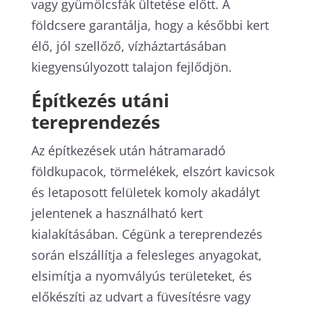
vagy gyümölcsfák ültetése előtt. A
földcsere garantálja, hogy a későbbi kert
élő, jól szellőző, vízháztartásában
kiegyensúlyozott talajon fejlődjön.
Építkezés utáni
tereprendezés
Az építkezések után hátramaradó
földkupacok, törmelékek, elszórt kavicsok
és letaposott felületek komoly akadályt
jelentenek a használható kert
kialakításában. Cégünk a tereprendezés
során elszállítja a felesleges anyagokat,
elsimítja a nyomvályús területeket, és
előkészíti az udvart a füvesítésre vagy