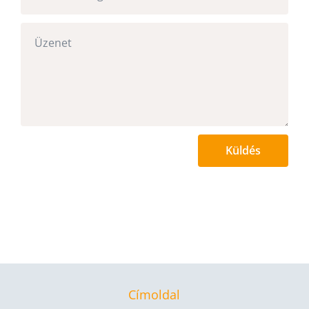
Küldés
Címoldal