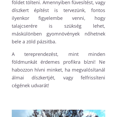
földet tölteni. Amennyiben füvesítést, vagy
díszkert építést is tervezünk, fontos
ilyenkor figyelembe venni, hogy
talajcserére is szükség lehet,
máskülönben gyomnövények nőhetnek
bele a zöld pázsitba.
A tereprendezést, mint minden
földmunkát érdemes profikra bízni! Ne
habozzon hívni minket, ha megvalósítanál
álmai díszkertjét, vagy felfrissíteni
cégének udvarát!