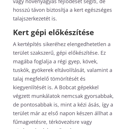
vagy növényágyás fejlődését segíti, de
hosszú távon biztosítja a kert egészséges
talajszerkezetét is.
Kert gépi előkészítése
A kertépítés sikeréhez elengedhetetlen a
terület szakszerű, gépi előkészítése. Ez
magába foglalja a régi gyep, kövek,
tuskók, gyökerek eltávolítását, valamint a
talaj megfelelő tömörítését és
kiegyenlítését is. A Bobcat gépekkel
végzett munkálatok nemcsak gyorsabbak,
de pontosabbak is, mint a kézi ásás, így a
terület már az első napon készen állhat a
fűmagvetésre, térkövezésre vagy