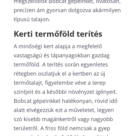
megszelídítik Bobcat gépeinket, óvatosan,
precízen ám gyorsan dolgozva akármilyen
típusú talajon.
Kerti termőföld terítés
A minőségi kert alapja a megfelelő
vastagságú és tápanyagokban gazdag
termőföld. A terítés során egyenletes
rétegben oszlatjuk el a kertben az új
termőtalajt, figyelembe véve a terep
szintjeit és a későbbi növényzet igényeit.
Bobcat gépeinkkel hatékonyan, rövid idő
alatt elvégezzük ezt a műveletet, legyen
szó kisebb magánkertről vagy nagyobb
területről. A friss föld nemcsak a gyep