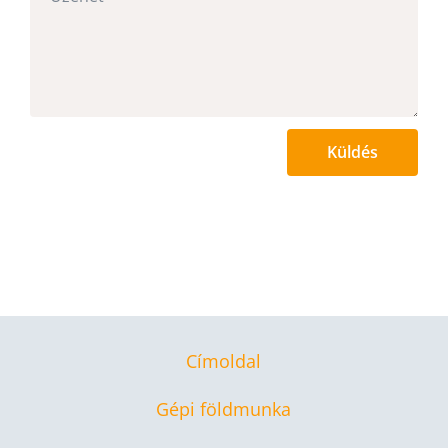
Küldés
Címoldal
Gépi földmunka