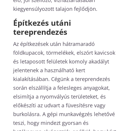
kiegyensúlyozott talajon fejlődjön.
Építkezés utáni
tereprendezés
Az építkezések után hátramaradó
földkupacok, törmelékek, elszórt kavicsok
és letaposott felületek komoly akadályt
jelentenek a használható kert
kialakításában. Cégünk a tereprendezés
során elszállítja a felesleges anyagokat,
elsimítja a nyomvályús területeket, és
előkészíti az udvart a füvesítésre vagy
burkolásra. A gépi munkavégzés lehetővé
teszi, hogy mindezt gyorsan és