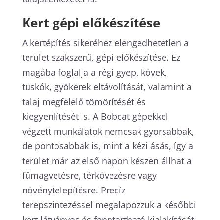
Kert gépi előkészítése
A kertépítés sikeréhez elengedhetetlen a
terület szakszerű, gépi előkészítése. Ez
magába foglalja a régi gyep, kövek,
tuskók, gyökerek eltávolítását, valamint a
talaj megfelelő tömörítését és
kiegyenlítését is. A Bobcat gépekkel
végzett munkálatok nemcsak gyorsabbak,
de pontosabbak is, mint a kézi ásás, így a
terület már az első napon készen állhat a
fűmagvetésre, térkövezésre vagy
növénytelepítésre. Precíz
terepszintezéssel megalapozzuk a későbbi
kert látványos és fenntartható kialakítását.