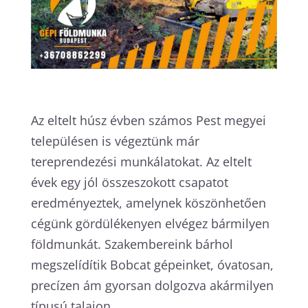
Az eltelt húsz évben számos Pest megyei
településen is végeztünk már
tereprendezési munkálatokat. Az eltelt
évek egy jól összeszokott csapatot
eredményeztek, amelynek köszönhetően
cégünk gördülékenyen elvégez bármilyen
földmunkát. Szakembereink bárhol
megszelídítik Bobcat gépeinket, óvatosan,
precízen ám gyorsan dolgozva akármilyen
típusú talajon.