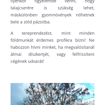
ilyenkor figyelembe venni, hogy
talajcserére is szükség lehet,
máskülönben gyomnövények nőhetnek
bele a zöld pázsitba.
A tereprendezést, mint minden
földmunkát érdemes profikra bízni! Ne
habozzon hívni minket, ha megvalósítanál
álmai díszkertjét, vagy felfrissíteni
cégének udvarát!