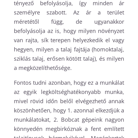
tényező befolyásolja, így minden ár
személyre szabott. Az ár a terület
méretétől függ, de ugyanakkor
befolyásolja az is, hogy milyen növényzet
van rajta, sík terepen helyezkedik el vagy
hegyen, milyen a talaj fajtája (homoktalaj,
sziklás talaj, erősen kötött talaj), és milyen
a megközelíthetősége.
Fontos tudni azonban, hogy ez a munkálat
az egyik legköltséghatékonyabb munka,
mivel rövid időn belől elvégezhető annak
köszönhetően, hogy 1. azonnal elkezdjük a
munkálatokat, 2. Bobcat gépeink nagyon
könnyedén megbirkóznak a fent említett
talajtípusok bármelyikével. Magánkertek