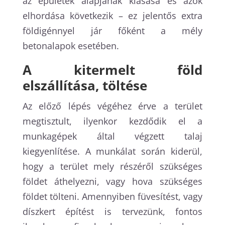
az épületek alapjának kiásása és azok
elhordása következik – ez jelentős extra
földigénnyel jár főként a mély
betonalapok esetében.
A kitermelt föld
elszállítása, töltése
Az előző lépés végéhez érve a terület
megtisztult, ilyenkor kezdődik el a
munkagépek által végzett talaj
kiegyenlítése. A munkálat során kiderül,
hogy a terület mely részéről szükséges
földet áthelyezni, vagy hova szükséges
földet tölteni. Amennyiben füvesítést, vagy
díszkert építést is tervezünk, fontos