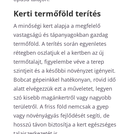
Kerti termőföld terítés
A minőségi kert alapja a megfelelő
vastagságú és tápanyagokban gazdag
termőföld. A terítés során egyenletes
rétegben oszlatjuk el a kertben az új
termőtalajt, figyelembe véve a terep
szintjeit és a későbbi növényzet igényeit.
Bobcat gépeinkkel hatékonyan, rövid idő
alatt elvégezzük ezt a műveletet, legyen
szó kisebb magánkertről vagy nagyobb
területről. A friss föld nemcsak a gyep
vagy növényágyás fejlődését segíti, de
hosszú távon biztosítja a kert egészséges
talajszerkezetét is.