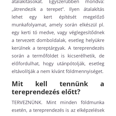
átalakításokat. Egyszerűbben mondva:
„átrendezik a terepet”. Ilyen átalakítás
lehet egy kert építését megelőző
munkafolyamat, amely során elkészül pl.
egy kerti tó medve, vagy véglegesítődnek
a tervezett domboldalak, esetleg helyükre
kerülnek a tereptárgyak. A tereprendezés
során a termőföldet is kicserélhetik, de
előfordulhat, hogy utánpótolják, esetleg
eltávolítják a nem kívánt földmennyiséget.
Mit kell tennünk a
tereprendezés előtt?
TERVEZNÜNK. Mint minden földmunka
esetén, a tereprendezés is az elképzelések