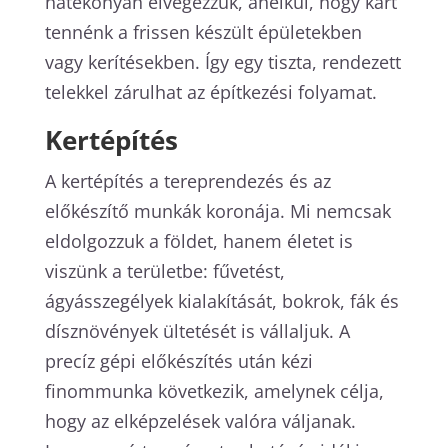
hatékonyan elvégezzük, anélkül, hogy kárt
tennénk a frissen készült épületekben
vagy kerítésekben. Így egy tiszta, rendezett
telekkel zárulhat az építkezési folyamat.
Kertépítés
A kertépítés a tereprendezés és az
előkészítő munkák koronája. Mi nemcsak
eldolgozzuk a földet, hanem életet is
viszünk a területbe: fűvetést,
ágyásszegélyek kialakítását, bokrok, fák és
dísznövények ültetését is vállaljuk. A
precíz gépi előkészítés után kézi
finommunka következik, amelynek célja,
hogy az elképzelések valóra váljanak.