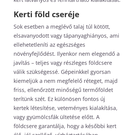
Kerti föld cseréje
Sok esetben a meglévő talaj túl kötött,
elsavanyodott vagy tápanyaghiányos, ami
ellehetetleníti az egészséges
növényfejlődést. Ilyenkor nem elegendő a
javítás – teljes vagy részleges földcsere
válik szükségessé. Gépeinkkel gyorsan
kiemeljük a nem megfelelő réteget, majd
friss, ellenőrzött minőségű termőföldet
terítünk szét. Ez különösen fontos új
kertek létesítése, veteményes kialakítása,
vagy gyümölcsfák ültetése előtt. A
földcsere garantálja, hogy a későbbi kert
élő, jól szellőző, vízháztartásában