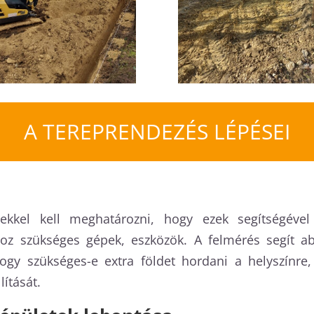
A TEREPRENDEZÉS LÉPÉSEI
ekkel kell meghatározni, hogy ezek segítségév
oz szükséges gépek, eszközök. A felmérés segít 
hogy szükséges-e extra földet hordani a helyszínre
ítását.