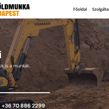
Főoldal
Szolgált
i
ük is a munkát.
+36 70 886 2299