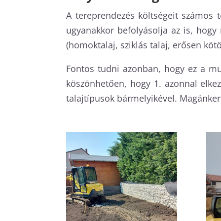
A tereprendezés költségeit számos t
ugyanakkor befolyásolja az is, hogy 
(homoktalaj, sziklás talaj, erősen köt
Fontos tudni azonban, hogy ez a mu
köszönhetően, hogy 1. azonnal elke
talajtípusok bármelyikével. Magánkert