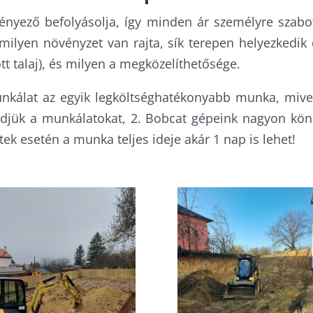
ényező befolyásolja, így minden ár személyre szabott
milyen növényzet van rajta, sík terepen helyezkedik e
ött talaj), és milyen a megközelíthetősége.
nkálat az egyik legköltséghatékonyabb munka, mivel
zdjük a munkálatokat, 2. Bobcat gépeink nagyon kön
ek esetén a munka teljes ideje akár 1 nap is lehet!