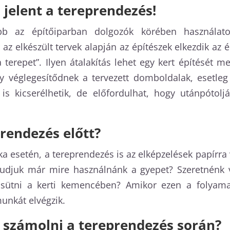
 jelent a tereprendezés!
kább az építőiparban dolgozók körében használ
z elkészült tervek alapján az építészek elkezdik az é
terepet”. Ilyen átalakítás lehet egy kert építését
gy véglegesítődnek a tervezett domboldalak, esetleg
s kicserélhetik, de előfordulhat, hogy utánpótoljá
prendezés előtt?
setén, a tereprendezés is az elképzelések papírra v
Tudjuk már mire használnánk a gyepet? Szeretnénk 
 sütni a kerti kemencében? Amikor ezen a folyamat
unkát elvégzik.
l számolni a tereprendezés során?