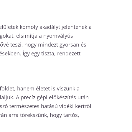
elületek komoly akadályt jelentenek a
agokat, elsimítja a nyomvályús
etővé teszi, hogy mindezt gyorsan és
sekben. Így egy tiszta, rendezett
öldet, hanem életet is viszünk a
laljuk. A precíz gépi előkészítés után
szó természetes hatású vidéki kertről
rán arra törekszünk, hogy tartós,