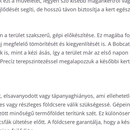
k ezt a műveletet, legyen szó kisebb magánkertről vagy
dését segíti, de hosszú távon biztosítja a kert egészs
 a terület szakszerű, gépi előkészítése. Ez magába fog
laj megfelelő tömörítését és kiegyenlítését is. A Bobc
s, mint a kézi ásás, így a terület már az első napon
 Precíz terepszintezéssel megalapozzuk a későbbi kert
t, elsavanyodott vagy tápanyaghiányos, ami ellehetetl
ljes vagy részleges földcsere válik szükségessé. Gépe
rzött minőségű termőföldet terítünk szét. Ez különösen 
ák ültetése előtt. A földcsere garantálja, hogy a későb