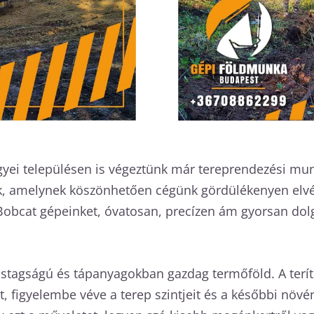
yei településen is végeztünk már tereprendezési munká
k, amelynek köszönhetően cégünk gördülékenyen elv
Bobcat gépeinket, óvatosan, precízen ám gyorsan dolg
astagságú és tápanyagokban gazdag termőföld. A terí
jt, figyelembe véve a terep szintjeit és a későbbi növ