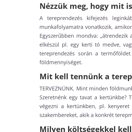
Nézzük meg, hogy mit is
A tereprendezés kifejezés legin
munkafolyamatra vonatkozik, amikor a
Egyszerűbben mondva: „átrendezik a 
elkészül pl. egy kerti tó medve, va
tereprendezés során a termőföldet i
földmennyiséget.
Mit kell tennünk a tere
TERVEZNÜNK. Mint minden földmunka e
Szeretnénk egy tavat a kertünkbe? 
végezni a kertünkben, pl. kenyeret
szakembereket, akik a konkrét terepm
Milyen költségekkel kel