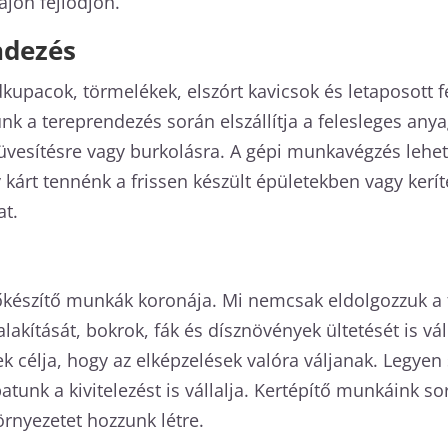
ajon fejlődjön.
ndezés
kupacok, törmelékek, elszórt kavicsok és letaposott f
nk a tereprendezés során elszállítja a felesleges any
a füvesítésre vagy burkolásra. A gépi munkavégzés leh
kárt tennénk a frissen készült épületekben vagy keríté
at.
lőkészítő munkák koronája. Mi nemcsak eldolgozzuk a f
alakítását, bokrok, fák és dísznövények ültetését is vál
 célja, hogy az elképzelések valóra váljanak. Legyen 
atunk a kivitelezést is vállalja. Kertépítő munkáink so
örnyezetet hozzunk létre.