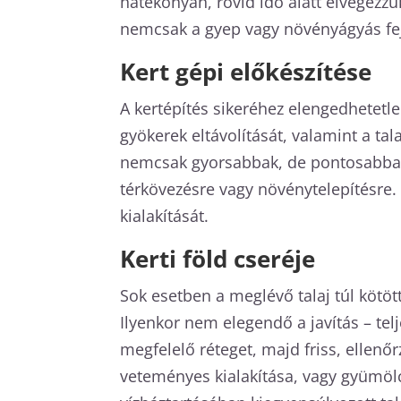
hatékonyan, rövid idő alatt elvégezzü
nemcsak a gyep vagy növényágyás fejlő
Kert gépi előkészítése
A kertépítés sikeréhez elengedhetetlen
gyökerek eltávolítását, valamint a ta
nemcsak gyorsabbak, de pontosabbak i
térkövezésre vagy növénytelepítésre.
kialakítását.
Kerti föld cseréje
Sok esetben a meglévő talaj túl kötöt
Ilyenkor nem elegendő a javítás – te
megfelelő réteget, majd friss, ellenő
veteményes kialakítása, vagy gyümölcsf