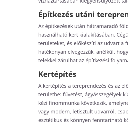
vízháztartásában kiegyensúlyozott tal
Építkezés utáni terepre
Az építkezések után hátramaradó föld
használható kert kialakításában. Cégü
területeket, és előkészíti az udvart 
hatékonyan elvégezzük, anélkül, hogy 
telekkel zárulhat az építkezési folyam
Kertépítés
A kertépítés a tereprendezés és az e
területbe: fűvetést, ágyásszegélyek ki
kézi finommunka következik, amelynek
vagy modern, letisztult udvarról, csap
esztétikus és könnyen fenntartható k