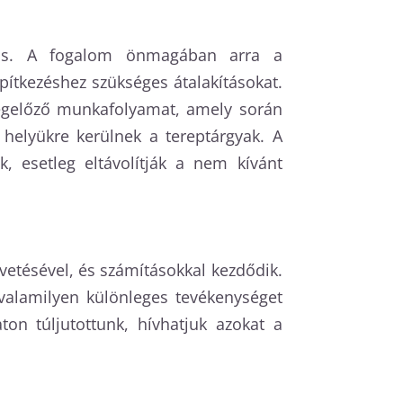
atos. A fogalom önmagában arra a
pítkezéshez szükséges átalakításokat.
 megelőző munkafolyamat, amely során
 helyükre kerülnek a tereptárgyak. A
k, esetleg eltávolítják a nem kívánt
etésével, és számításokkal kezdődik.
valamilyen különleges tevékenységet
on túljutottunk, hívhatjuk azokat a