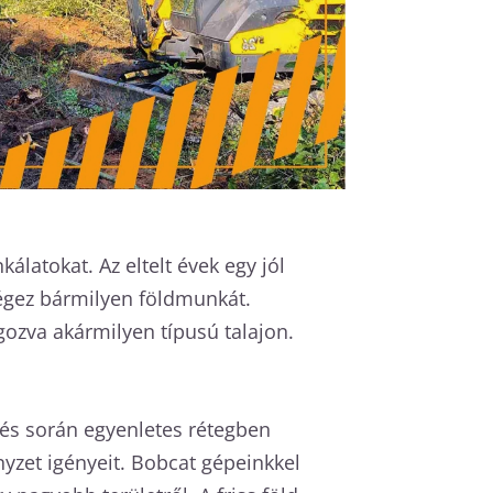
latokat. Az eltelt évek egy jól
égez bármilyen földmunkát.
ozva akármilyen típusú talajon.
tés során egyenletes rétegben
ényzet igényeit. Bobcat gépeinkkel