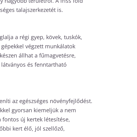
 nagyobb területről. A friss föld
éges talajszerkezetét is.
lalja a régi gyep, kövek, tuskók,
at gépekkel végzett munkálatok
 készen állhat a fűmagvetésre,
 látványos és fenntartható
eníti az egészséges növényfejlődést.
inkkel gyorsan kiemeljük a nem
fontos új kertek létesítése,
bi kert élő, jól szellőző,