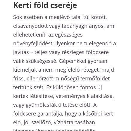
Kerti föld cseréje
Sok esetben a meglévő talaj túl kötött,
elsavanyodott vagy tápanyaghiányos, ami
ellehetetleníti az egészséges
növényfejlődést. Ilyenkor nem elegendő a
javítás – teljes vagy részleges földcsere
válik szükségessé. Gépeinkkel gyorsan
kiemeljük a nem megfelelő réteget, majd
friss, ellenőrzött minőségű termőföldet
terítünk szét. Ez különösen fontos új
kertek létesítése, veteményes kialakítása,
vagy gyümölcsfák ültetése előtt. A
földcsere garantálja, hogy a későbbi kert
élő, jól szellőző, vízháztartásában
kiegyensúlyozott talajon fejlődjön.