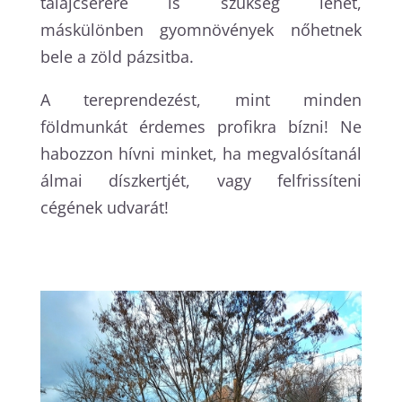
talajcserére is szükség lehet,
máskülönben gyomnövények nőhetnek
bele a zöld pázsitba.
A tereprendezést, mint minden
földmunkát érdemes profikra bízni! Ne
habozzon hívni minket, ha megvalósítanál
álmai díszkertjét, vagy felfrissíteni
cégének udvarát!