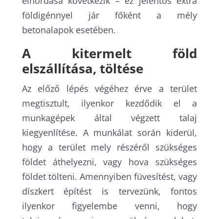
elhordása következik – ez jelentős extra
földigénnyel jár főként a mély
betonalapok esetében.
A kitermelt föld
elszállítása, töltése
Az előző lépés végéhez érve a terület
megtisztult, ilyenkor kezdődik el a
munkagépek által végzett talaj
kiegyenlítése. A munkálat során kiderül,
hogy a terület mely részéről szükséges
földet áthelyezni, vagy hova szükséges
földet tölteni. Amennyiben füvesítést, vagy
díszkert építést is tervezünk, fontos
ilyenkor figyelembe venni, hogy