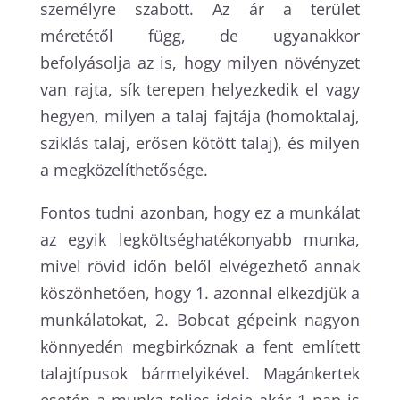
személyre szabott. Az ár a terület
méretétől függ, de ugyanakkor
befolyásolja az is, hogy milyen növényzet
van rajta, sík terepen helyezkedik el vagy
hegyen, milyen a talaj fajtája (homoktalaj,
sziklás talaj, erősen kötött talaj), és milyen
a megközelíthetősége.
Fontos tudni azonban, hogy ez a munkálat
az egyik legköltséghatékonyabb munka,
mivel rövid időn belől elvégezhető annak
köszönhetően, hogy 1. azonnal elkezdjük a
munkálatokat, 2. Bobcat gépeink nagyon
könnyedén megbirkóznak a fent említett
talajtípusok bármelyikével. Magánkertek
esetén a munka teljes ideje akár 1 nap is