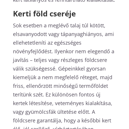
Kerti föld cseréje
Sok esetben a meglévő talaj túl kötött,
elsavanyodott vagy tápanyaghiányos, ami
ellehetetleníti az egészséges
növényfejlődést. Ilyenkor nem elegendő a
javítás – teljes vagy részleges földcsere
válik szükségessé. Gépeinkkel gyorsan
kiemeljük a nem megfelelő réteget, majd
friss, ellenőrzött minőségű termőföldet
terítünk szét. Ez különösen fontos új
kertek létesítése, veteményes kialakítása,
vagy gyümölcsfák ültetése előtt. A
földcsere garantálja, hogy a későbbi kert
élő, jól szellőző, vízháztartásában