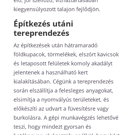
kiegyensúlyozott talajon fejlődjön.
Építkezés utáni
tereprendezés
Az építkezések után hátramaradó
földkupacok, törmelékek, elszórt kavicsok
és letaposott felületek komoly akadályt
jelentenek a használható kert
kialakításában. Cégünk a tereprendezés
során elszállítja a felesleges anyagokat,
elsimítja a nyomvályús területeket, és
előkészíti az udvart a füvesítésre vagy
burkolásra. A gépi munkavégzés lehetővé
teszi, hogy mindezt gyorsan és