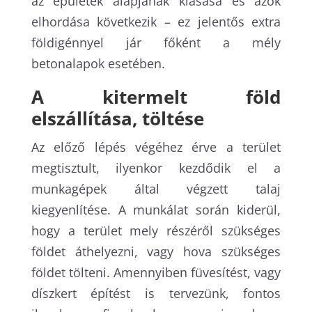
az épületek alapjának kiásása és azok
elhordása következik – ez jelentős extra
földigénnyel jár főként a mély
betonalapok esetében.
A kitermelt föld
elszállítása, töltése
Az előző lépés végéhez érve a terület
megtisztult, ilyenkor kezdődik el a
munkagépek által végzett talaj
kiegyenlítése. A munkálat során kiderül,
hogy a terület mely részéről szükséges
földet áthelyezni, vagy hova szükséges
földet tölteni. Amennyiben füvesítést, vagy
díszkert építést is tervezünk, fontos