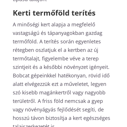
Kerti termőföld terítés
A minőségi kert alapja a megfelelő
vastagságú és tápanyagokban gazdag
termőföld. A terítés során egyenletes
rétegben oszlatjuk el a kertben az új
termőtalajt, figyelembe véve a terep
szintjeit és a későbbi növényzet igényeit.
Bobcat gépeinkkel hatékonyan, rövid idő
alatt elvégezzük ezt a műveletet, legyen
szó kisebb magánkertről vagy nagyobb
területről. A friss föld nemcsak a gyep
vagy növényágyás fejlődését segíti, de
hosszú távon biztosítja a kert egészséges
talajszerkezetét is.