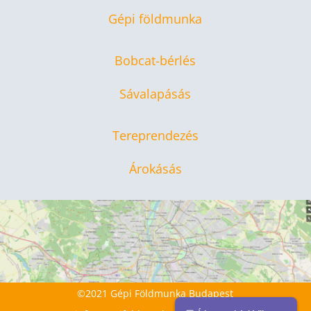
Gépi földmunka
Bobcat-bérlés
Sávalapásás
Tereprendezés
Árokásás
©2021 Gépi Földmunka Budapest