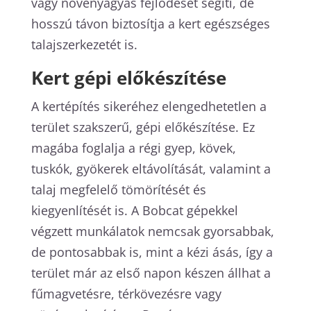
vagy növényágyás fejlődését segíti, de
hosszú távon biztosítja a kert egészséges
talajszerkezetét is.
Kert gépi előkészítése
A kertépítés sikeréhez elengedhetetlen a
terület szakszerű, gépi előkészítése. Ez
magába foglalja a régi gyep, kövek,
tuskók, gyökerek eltávolítását, valamint a
talaj megfelelő tömörítését és
kiegyenlítését is. A Bobcat gépekkel
végzett munkálatok nemcsak gyorsabbak,
de pontosabbak is, mint a kézi ásás, így a
terület már az első napon készen állhat a
fűmagvetésre, térkövezésre vagy