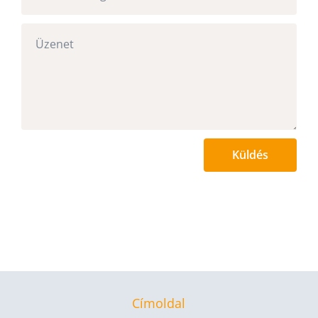
Küldés
Címoldal