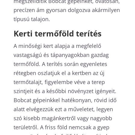
megszelídítik Bobcat gépeinket, óvatosan,
precízen ám gyorsan dolgozva akármilyen
típusú talajon.
Kerti termőföld terítés
A minőségi kert alapja a megfelelő
vastagságú és tápanyagokban gazdag
termőföld. A terítés során egyenletes
rétegben oszlatjuk el a kertben az új
termőtalajt, figyelembe véve a terep
szintjeit és a későbbi növényzet igényeit.
Bobcat gépeinkkel hatékonyan, rövid idő
alatt elvégezzük ezt a műveletet, legyen
szó kisebb magánkertről vagy nagyobb
területről. A friss föld nemcsak a gyep