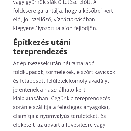
vagy gyümölcsfák ültetése előtt. A
földcsere garantálja, hogy a későbbi kert
élő, jól szellőző, vízháztartásában
kiegyensúlyozott talajon fejlődjön.
Építkezés utáni
tereprendezés
Az építkezések után hátramaradó
földkupacok, törmelékek, elszórt kavicsok
és letaposott felületek komoly akadályt
jelentenek a használható kert
kialakításában. Cégünk a tereprendezés
során elszállítja a felesleges anyagokat,
elsimítja a nyomvályús területeket, és
előkészíti az udvart a füvesítésre vagy