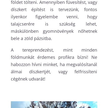
földet tölteni. Amennyiben füvesítést, vagy
díszkert építést is tervezünk, fontos
ilyenkor figyelembe venni, hogy
talajcserére is szükség lehet,
máskülönben gyomnövények nőhetnek
bele a zöld pázsitba.
A tereprendezést, mint minden
földmunkát érdemes profikra bízni! Ne
habozzon hívni minket, ha megvalósítanál
álmai díszkertjét, vagy felfrissíteni
cégének udvarát!