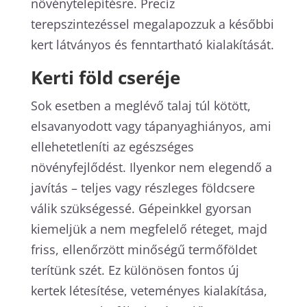
növénytelepítésre. Precíz
terepszintezéssel megalapozzuk a későbbi
kert látványos és fenntartható kialakítását.
Kerti föld cseréje
Sok esetben a meglévő talaj túl kötött,
elsavanyodott vagy tápanyaghiányos, ami
ellehetetleníti az egészséges
növényfejlődést. Ilyenkor nem elegendő a
javítás – teljes vagy részleges földcsere
válik szükségessé. Gépeinkkel gyorsan
kiemeljük a nem megfelelő réteget, majd
friss, ellenőrzött minőségű termőföldet
terítünk szét. Ez különösen fontos új
kertek létesítése, veteményes kialakítása,