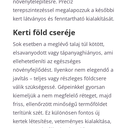
növénytelepítésre. Precíz
terepszintezéssel megalapozzuk a későbbi
kert látványos és fenntartható kialakítását.
Kerti föld cseréje
Sok esetben a meglévő talaj túl kötött,
elsavanyodott vagy tápanyaghiányos, ami
ellehetetleníti az egészséges
növényfejlődést. Ilyenkor nem elegendő a
javítás – teljes vagy részleges földcsere
válik szükségessé. Gépeinkkel gyorsan
kiemeljük a nem megfelelő réteget, majd
friss, ellenőrzött minőségű termőföldet
terítünk szét. Ez különösen fontos új
kertek létesítése, veteményes kialakítása,