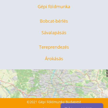
Gépi földmunka
Bobcat-bérlés
Sávalapásás
Tereprendezés
Árokásás
©2021 Gépi Földmunka Budapest