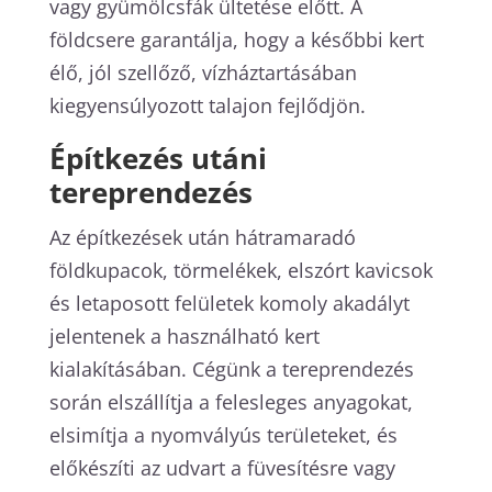
vagy gyümölcsfák ültetése előtt. A
földcsere garantálja, hogy a későbbi kert
élő, jól szellőző, vízháztartásában
kiegyensúlyozott talajon fejlődjön.
Építkezés utáni
tereprendezés
Az építkezések után hátramaradó
földkupacok, törmelékek, elszórt kavicsok
és letaposott felületek komoly akadályt
jelentenek a használható kert
kialakításában. Cégünk a tereprendezés
során elszállítja a felesleges anyagokat,
elsimítja a nyomvályús területeket, és
előkészíti az udvart a füvesítésre vagy