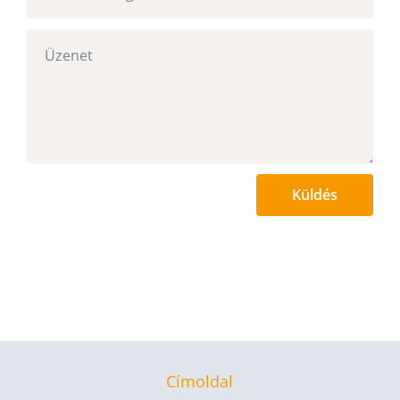
Küldés
Címoldal