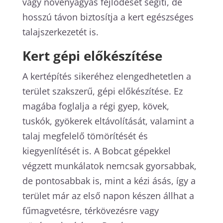
vagy növényágyás fejlődését segíti, de
hosszú távon biztosítja a kert egészséges
talajszerkezetét is.
Kert gépi előkészítése
A kertépítés sikeréhez elengedhetetlen a
terület szakszerű, gépi előkészítése. Ez
magába foglalja a régi gyep, kövek,
tuskók, gyökerek eltávolítását, valamint a
talaj megfelelő tömörítését és
kiegyenlítését is. A Bobcat gépekkel
végzett munkálatok nemcsak gyorsabbak,
de pontosabbak is, mint a kézi ásás, így a
terület már az első napon készen állhat a
fűmagvetésre, térkövezésre vagy