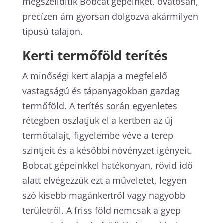
megszelídítik Bobcat gépeinket, óvatosan,
precízen ám gyorsan dolgozva akármilyen
típusú talajon.
Kerti termőföld terítés
A minőségi kert alapja a megfelelő
vastagságú és tápanyagokban gazdag
termőföld. A terítés során egyenletes
rétegben oszlatjuk el a kertben az új
termőtalajt, figyelembe véve a terep
szintjeit és a későbbi növényzet igényeit.
Bobcat gépeinkkel hatékonyan, rövid idő
alatt elvégezzük ezt a műveletet, legyen
szó kisebb magánkertről vagy nagyobb
területről. A friss föld nemcsak a gyep