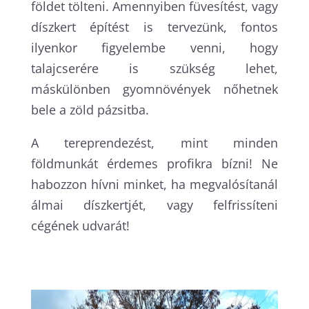
földet tölteni. Amennyiben füvesítést, vagy
díszkert építést is tervezünk, fontos
ilyenkor figyelembe venni, hogy
talajcserére is szükség lehet,
máskülönben gyomnövények nőhetnek
bele a zöld pázsitba.
A tereprendezést, mint minden
földmunkát érdemes profikra bízni! Ne
habozzon hívni minket, ha megvalósítanál
álmai díszkertjét, vagy felfrissíteni
cégének udvarát!