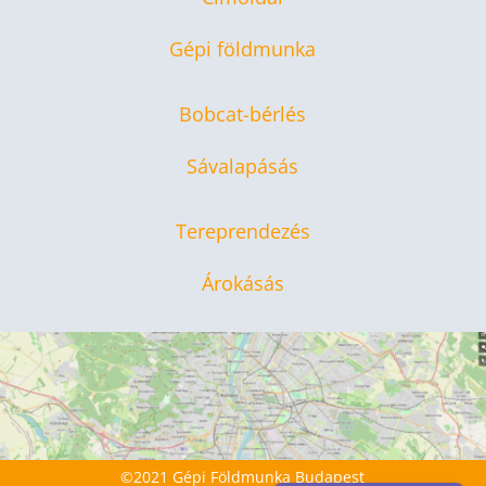
Gépi földmunka
Bobcat-bérlés
Sávalapásás
Tereprendezés
Árokásás
©2021 Gépi Földmunka Budapest