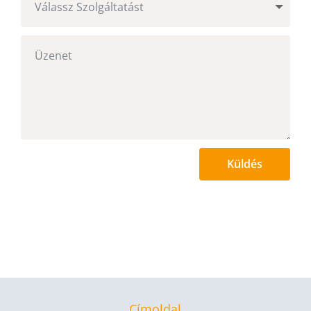
Küldés
Címoldal