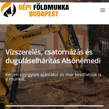
Vízszerelés, csatornázás és
duguláselhárítás Alsónémedi
Kérjen egy gyors ajánlatot és már kezdhetjük is
a munkát.