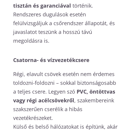
tisztán és garanciával
történik.
Rendszeres dugulások esetén
felülvizsgáljuk a csőrendszer állapotát, és
javaslatot teszünk a hosszú távú
megoldásra is.
Csatorna- és vízvezetékcsere
Régi, elavult csövek esetén nem érdemes
toldozni-foldozni – sokkal biztonságosabb
a teljes csere. Legyen szó
PVC, öntöttvas
vagy régi acélcsövekről
, szakembereink
szakszerűen cserélik a hibás
vezetékrészeket.
Külső és belső hálózatokat is építünk, akár