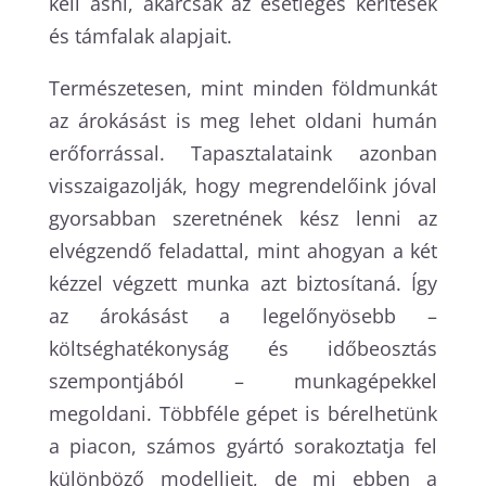
kell ásni, akárcsak az esetleges kerítések
és támfalak alapjait.
Természetesen, mint minden földmunkát
az árokásást is meg lehet oldani humán
erőforrással. Tapasztalataink azonban
visszaigazolják, hogy megrendelőink jóval
gyorsabban szeretnének kész lenni az
elvégzendő feladattal, mint ahogyan a két
kézzel végzett munka azt biztosítaná. Így
az árokásást a legelőnyösebb –
költséghatékonyság és időbeosztás
szempontjából – munkagépekkel
megoldani. Többféle gépet is bérelhetünk
a piacon, számos gyártó sorakoztatja fel
különböző modelljeit, de mi ebben a