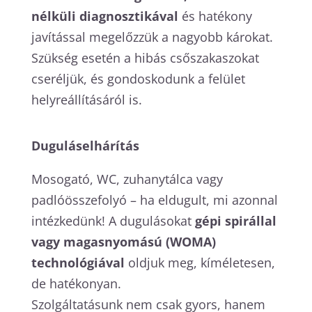
nélküli diagnosztikával
és hatékony
javítással megelőzzük a nagyobb károkat.
Szükség esetén a hibás csőszakaszokat
cseréljük, és gondoskodunk a felület
helyreállításáról is.
Duguláselhárítás
Mosogató, WC, zuhanytálca vagy
padlóösszefolyó – ha eldugult, mi azonnal
intézkedünk! A dugulásokat
gépi spirállal
vagy magasnyomású (WOMA)
technológiával
oldjuk meg, kíméletesen,
de hatékonyan.
Szolgáltatásunk nem csak gyors, hanem