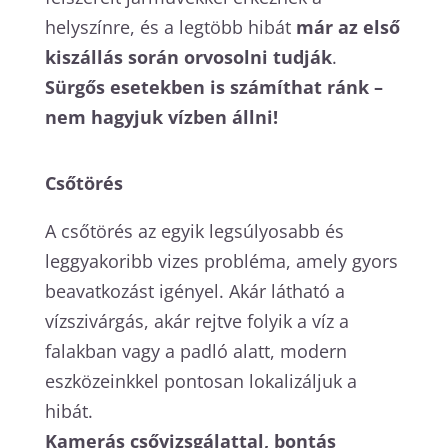
helyszínre, és a legtöbb hibát
már az első
kiszállás során orvosolni tudják
.
Sürgős esetekben is számíthat ránk –
nem hagyjuk vízben állni!
Csőtörés
A csőtörés az egyik legsúlyosabb és
leggyakoribb vizes probléma, amely gyors
beavatkozást igényel. Akár látható a
vízszivárgás, akár rejtve folyik a víz a
falakban vagy a padló alatt, modern
eszközeinkkel pontosan lokalizáljuk a
hibát.
Kamerás csővizsgálattal, bontás