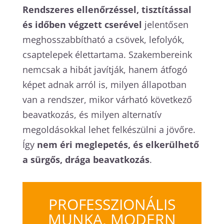
Rendszeres ellenőrzéssel, tisztítással
és időben végzett cserével
jelentősen
meghosszabbítható a csövek, lefolyók,
csaptelepek élettartama. Szakembereink
nemcsak a hibát javítják, hanem átfogó
képet adnak arról is, milyen állapotban
van a rendszer, mikor várható következő
beavatkozás, és milyen alternatív
megoldásokkal lehet felkészülni a jövőre.
Így
nem éri meglepetés, és elkerülhető
a sürgős, drága beavatkozás
.
PROFESSZIONÁLIS
MUNKA, MODERN