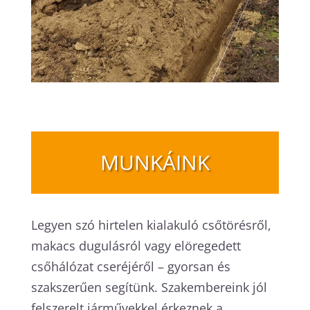
MUNKÁINK
Legyen szó hirtelen kialakuló csőtörésről,
makacs dugulásról vagy elöregedett
csőhálózat cseréjéről – gyorsan és
szakszerűen segítünk. Szakembereink jól
felszerelt járművekkel érkeznek a