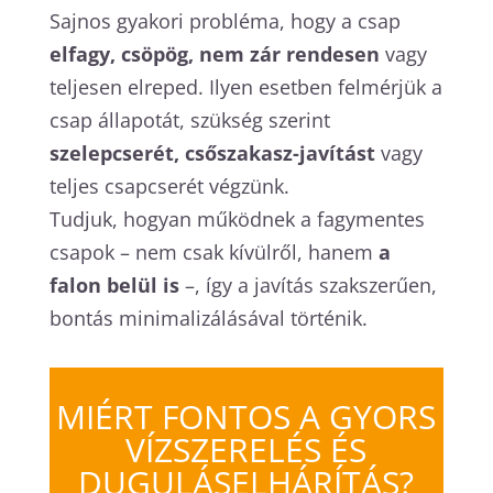
Sajnos gyakori probléma, hogy a csap
elfagy, csöpög, nem zár rendesen
vagy
teljesen elreped. Ilyen esetben felmérjük a
csap állapotát, szükség szerint
szelepcserét, csőszakasz-javítást
vagy
teljes csapcserét végzünk.
Tudjuk, hogyan működnek a fagymentes
csapok – nem csak kívülről, hanem
a
falon belül is
–, így a javítás szakszerűen,
bontás minimalizálásával történik.
MIÉRT FONTOS A GYORS
VÍZSZERELÉS ÉS
DUGULÁSELHÁRÍTÁS?