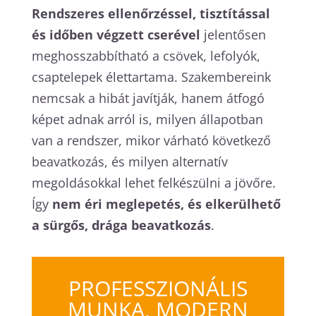
Rendszeres ellenőrzéssel, tisztítással
és időben végzett cserével
jelentősen
meghosszabbítható a csövek, lefolyók,
csaptelepek élettartama. Szakembereink
nemcsak a hibát javítják, hanem átfogó
képet adnak arról is, milyen állapotban
van a rendszer, mikor várható következő
beavatkozás, és milyen alternatív
megoldásokkal lehet felkészülni a jövőre.
Így
nem éri meglepetés, és elkerülhető
a sürgős, drága beavatkozás
.
PROFESSZIONÁLIS
MUNKA, MODERN