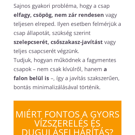
Sajnos gyakori probléma, hogy a csap
elfagy, csöpög, nem zár rendesen
vagy
teljesen elreped. Ilyen esetben felmérjük a
csap állapotát, szükség szerint
szelepcserét, csőszakasz-javítást
vagy
teljes csapcserét végzünk.
Tudjuk, hogyan működnek a fagymentes
csapok – nem csak kívülről, hanem
a
falon belül is
–, így a javítás szakszerűen,
bontás minimalizálásával történik.
MIÉRT FONTOS A GYORS
VÍZSZERELÉS ÉS
DUGULÁSELHÁRÍTÁS?