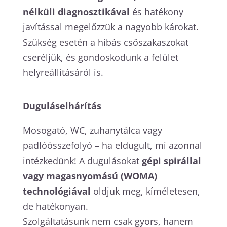
nélküli diagnosztikával
és hatékony
javítással megelőzzük a nagyobb károkat.
Szükség esetén a hibás csőszakaszokat
cseréljük, és gondoskodunk a felület
helyreállításáról is.
Duguláselhárítás
Mosogató, WC, zuhanytálca vagy
padlóösszefolyó – ha eldugult, mi azonnal
intézkedünk! A dugulásokat
gépi spirállal
vagy magasnyomású (WOMA)
technológiával
oldjuk meg, kíméletesen,
de hatékonyan.
Szolgáltatásunk nem csak gyors, hanem