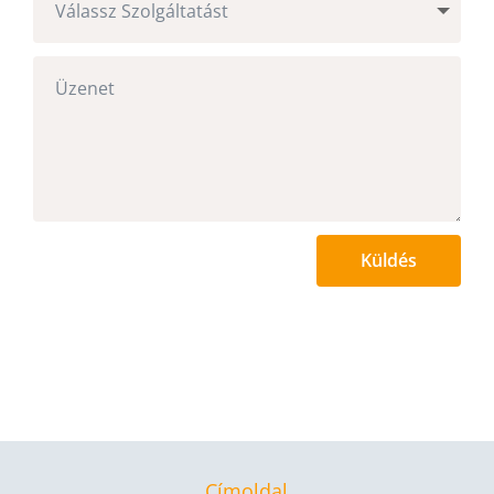
Küldés
Címoldal