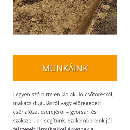
MUNKÁINK
Legyen szó hirtelen kialakuló csőtörésről,
makacs dugulásról vagy elöregedett
csőhálózat cseréjéről – gyorsan és
szakszerűen segítünk. Szakembereink jól
felszerelt járművekkel érkeznek a