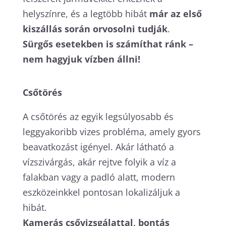
helyszínre, és a legtöbb hibát
már az első
kiszállás során orvosolni tudják
.
Sürgős esetekben is számíthat ránk –
nem hagyjuk vízben állni!
Csőtörés
A csőtörés az egyik legsúlyosabb és
leggyakoribb vizes probléma, amely gyors
beavatkozást igényel. Akár látható a
vízszivárgás, akár rejtve folyik a víz a
falakban vagy a padló alatt, modern
eszközeinkkel pontosan lokalizáljuk a
hibát.
Kamerás csővizsgálattal, bontás