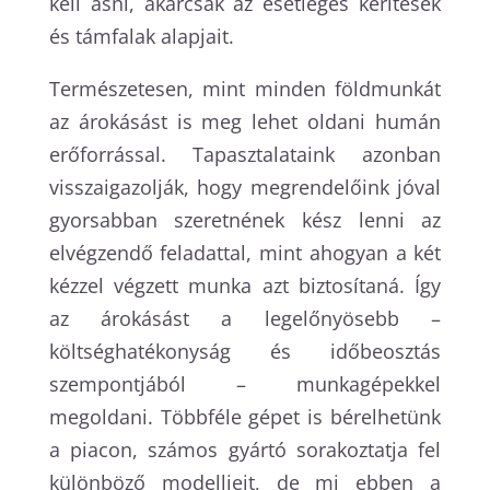
kell ásni, akárcsak az esetleges kerítések
és támfalak alapjait.
Természetesen, mint minden földmunkát
az árokásást is meg lehet oldani humán
erőforrással. Tapasztalataink azonban
visszaigazolják, hogy megrendelőink jóval
gyorsabban szeretnének kész lenni az
elvégzendő feladattal, mint ahogyan a két
kézzel végzett munka azt biztosítaná. Így
az árokásást a legelőnyösebb –
költséghatékonyság és időbeosztás
szempontjából – munkagépekkel
megoldani. Többféle gépet is bérelhetünk
a piacon, számos gyártó sorakoztatja fel
különböző modelljeit, de mi ebben a