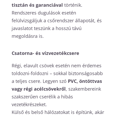
tisztán és garanciával
történik.
Rendszeres dugulások esetén
felülvizsgáljuk a csőrendszer állapotát, és
javaslatot teszünk a hosszú távú
megoldásra is.
Csatorna- és vízvezetékcsere
Régi, elavult csövek esetén nem érdemes
toldozni-foldozni – sokkal biztonságosabb
a teljes csere. Legyen szó
PVC, öntöttvas
vagy régi acélcsövekről
, szakembereink
szakszerűen cserélik a hibás
vezetékrészeket.
Külső és belső hálózatokat is építünk, akár