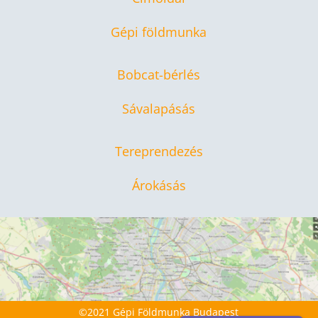
Gépi földmunka
Bobcat-bérlés
Sávalapásás
Tereprendezés
Árokásás
©2021 Gépi Földmunka Budapest