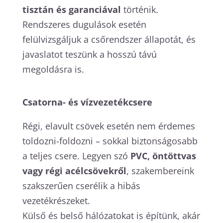
tisztán és garanciával
történik.
Rendszeres dugulások esetén
felülvizsgáljuk a csőrendszer állapotát, és
javaslatot teszünk a hosszú távú
megoldásra is.
Csatorna- és vízvezetékcsere
Régi, elavult csövek esetén nem érdemes
toldozni-foldozni – sokkal biztonságosabb
a teljes csere. Legyen szó
PVC, öntöttvas
vagy régi acélcsövekről
, szakembereink
szakszerűen cserélik a hibás
vezetékrészeket.
Külső és belső hálózatokat is építünk, akár