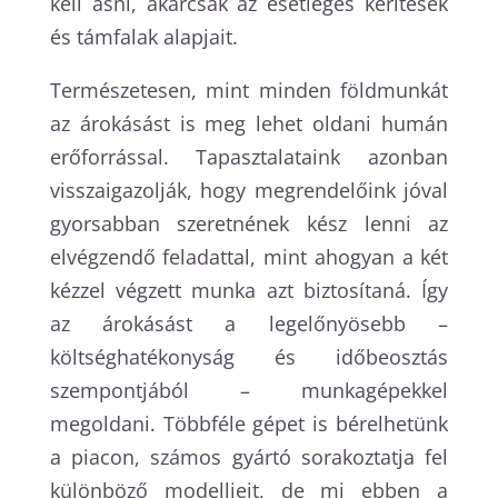
kell ásni, akárcsak az esetleges kerítések
és támfalak alapjait.
Természetesen, mint minden földmunkát
az árokásást is meg lehet oldani humán
erőforrással. Tapasztalataink azonban
visszaigazolják, hogy megrendelőink jóval
gyorsabban szeretnének kész lenni az
elvégzendő feladattal, mint ahogyan a két
kézzel végzett munka azt biztosítaná. Így
az árokásást a legelőnyösebb –
költséghatékonyság és időbeosztás
szempontjából – munkagépekkel
megoldani. Többféle gépet is bérelhetünk
a piacon, számos gyártó sorakoztatja fel
különböző modelljeit, de mi ebben a