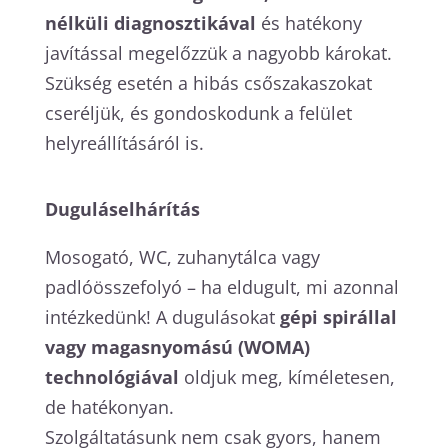
nélküli diagnosztikával
és hatékony
javítással megelőzzük a nagyobb károkat.
Szükség esetén a hibás csőszakaszokat
cseréljük, és gondoskodunk a felület
helyreállításáról is.
Duguláselhárítás
Mosogató, WC, zuhanytálca vagy
padlóösszefolyó – ha eldugult, mi azonnal
intézkedünk! A dugulásokat
gépi spirállal
vagy magasnyomású (WOMA)
technológiával
oldjuk meg, kíméletesen,
de hatékonyan.
Szolgáltatásunk nem csak gyors, hanem