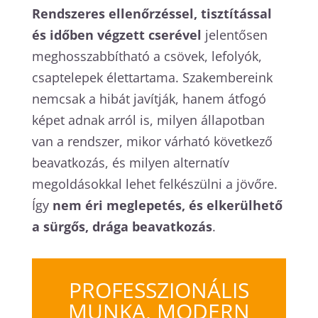
Rendszeres ellenőrzéssel, tisztítással
és időben végzett cserével
jelentősen
meghosszabbítható a csövek, lefolyók,
csaptelepek élettartama. Szakembereink
nemcsak a hibát javítják, hanem átfogó
képet adnak arról is, milyen állapotban
van a rendszer, mikor várható következő
beavatkozás, és milyen alternatív
megoldásokkal lehet felkészülni a jövőre.
Így
nem éri meglepetés, és elkerülhető
a sürgős, drága beavatkozás
.
PROFESSZIONÁLIS
MUNKA, MODERN