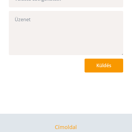
Küldés
Címoldal