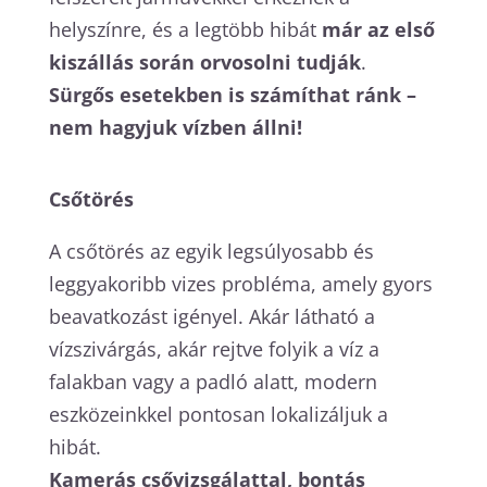
helyszínre, és a legtöbb hibát
már az első
kiszállás során orvosolni tudják
.
Sürgős esetekben is számíthat ránk –
nem hagyjuk vízben állni!
Csőtörés
A csőtörés az egyik legsúlyosabb és
leggyakoribb vizes probléma, amely gyors
beavatkozást igényel. Akár látható a
vízszivárgás, akár rejtve folyik a víz a
falakban vagy a padló alatt, modern
eszközeinkkel pontosan lokalizáljuk a
hibát.
Kamerás csővizsgálattal, bontás