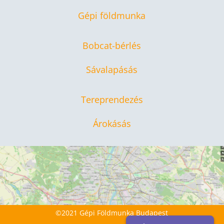
Gépi földmunka
Bobcat-bérlés
Sávalapásás
Tereprendezés
Árokásás
©2021 Gépi Földmunka Budapest