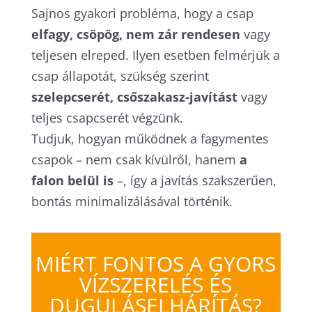
Sajnos gyakori probléma, hogy a csap
elfagy, csöpög, nem zár rendesen
vagy
teljesen elreped. Ilyen esetben felmérjük a
csap állapotát, szükség szerint
szelepcserét, csőszakasz-javítást
vagy
teljes csapcserét végzünk.
Tudjuk, hogyan működnek a fagymentes
csapok – nem csak kívülről, hanem
a
falon belül is
–, így a javítás szakszerűen,
bontás minimalizálásával történik.
MIÉRT FONTOS A GYORS
VÍZSZERELÉS ÉS
DUGULÁSELHÁRÍTÁS?