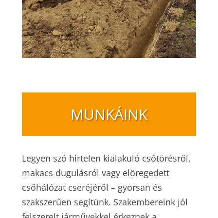
MUNKÁINK
Legyen szó hirtelen kialakuló csőtörésről,
makacs dugulásról vagy elöregedett
csőhálózat cseréjéről – gyorsan és
szakszerűen segítünk. Szakembereink jól
felszerelt járművekkel érkeznek a