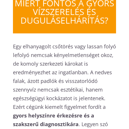
MIÉRT FONTOS A GYORS
VÍZSZERELÉS ÉS
DUGULÁSELHÁRÍTÁS?
Egy elhanyagolt csőtörés vagy lassan folyó
lefolyó nemcsak kényelmetlenséget okoz,
de komoly szerkezeti károkat is
eredményezhet az ingatlanban. A nedves
falak, ázott padlók és visszatorlódó
szennyvíz nemcsak esztétikai, hanem
egészségügyi kockázatot is jelentenek.
Ezért cégünk kiemelt figyelmet fordít a
gyors helyszínre érkezésre és a
szakszerű diagnosztikára
. Legyen szó