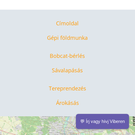
Címoldal
Gépi földmunka
Bobcat-bérlés
Sávalapásás
Tereprendezés
Árokásás
💬 Írj vagy hívj Viberen