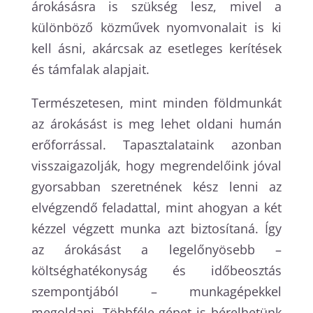
árokásásra is szükség lesz, mivel a
különböző közművek nyomvonalait is ki
kell ásni, akárcsak az esetleges kerítések
és támfalak alapjait.
Természetesen, mint minden földmunkát
az árokásást is meg lehet oldani humán
erőforrással. Tapasztalataink azonban
visszaigazolják, hogy megrendelőink jóval
gyorsabban szeretnének kész lenni az
elvégzendő feladattal, mint ahogyan a két
kézzel végzett munka azt biztosítaná. Így
az árokásást a legelőnyösebb –
költséghatékonyság és időbeosztás
szempontjából – munkagépekkel
megoldani. Többféle gépet is bérelhetünk