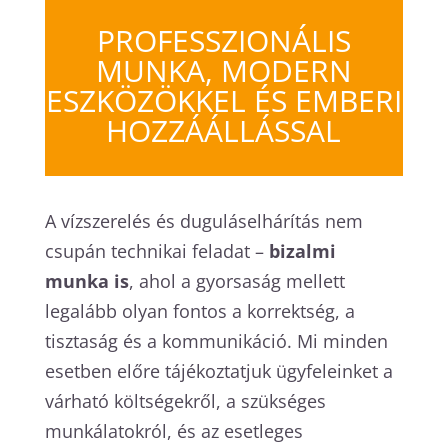
PROFESSZIONÁLIS
MUNKA, MODERN
ESZKÖZÖKKEL ÉS EMBERI
HOZZÁÁLLÁSSAL
A vízszerelés és duguláselhárítás nem
csupán technikai feladat –
bizalmi
munka is
, ahol a gyorsaság mellett
legalább olyan fontos a korrektség, a
tisztaság és a kommunikáció. Mi minden
esetben előre tájékoztatjuk ügyfeleinket a
várható költségekről, a szükséges
munkálatokról, és az esetleges