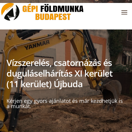
Vízszerelés, csatornázás és
duguláselhárítás XI kerület
(11 kerület) Újbuda
Kérjen egy gyors ajánlatot és már kezdhetjük is
a munkát.