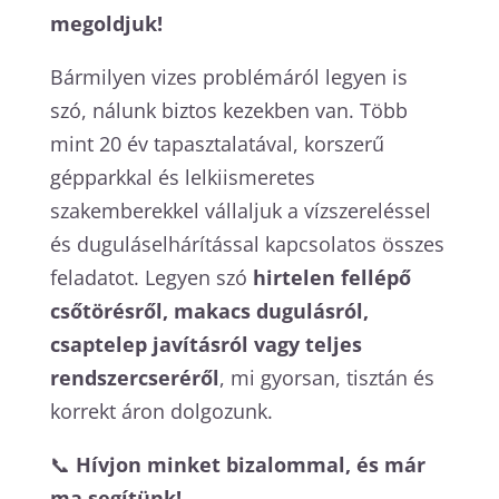
megoldjuk!
Bármilyen vizes problémáról legyen is
szó, nálunk biztos kezekben van. Több
mint 20 év tapasztalatával, korszerű
gépparkkal és lelkiismeretes
szakemberekkel vállaljuk a vízszereléssel
és duguláselhárítással kapcsolatos összes
feladatot. Legyen szó
hirtelen fellépő
csőtörésről, makacs dugulásról,
csaptelep javításról vagy teljes
rendszercseréről
, mi gyorsan, tisztán és
korrekt áron dolgozunk.
📞
Hívjon minket bizalommal, és már
ma segítünk!