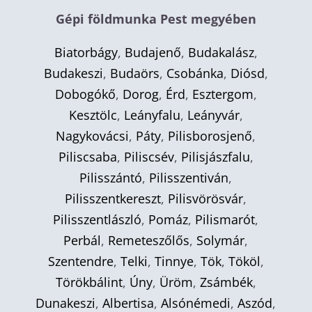
Gépi földmunka Pest megyében
Biatorbágy
,
Budajenő
,
Budakalász
,
Budakeszi
,
Budaörs
,
Csobánka
,
Diósd
,
Dobogókő
,
Dorog
,
Érd
,
Esztergom
,
Kesztölc
,
Leányfalu
,
Leányvár
,
Nagykovácsi
,
Páty
,
Pilisborosjenő
,
Piliscsaba
,
Piliscsév
,
Pilisjászfalu
,
Pilisszántó
,
Pilisszentiván
,
Pilisszentkereszt
,
Pilisvörösvár
,
Pilisszentlászló
,
Pomáz
,
Pilismarót
,
Perbál
,
Remeteszőlős
,
Solymár
,
Szentendre
,
Telki
,
Tinnye
,
Tök
,
Tököl
,
Törökbálint
,
Úny
,
Üröm
,
Zsámbék
,
Dunakeszi
,
Albertisa
,
Alsónémedi
,
Aszód
,