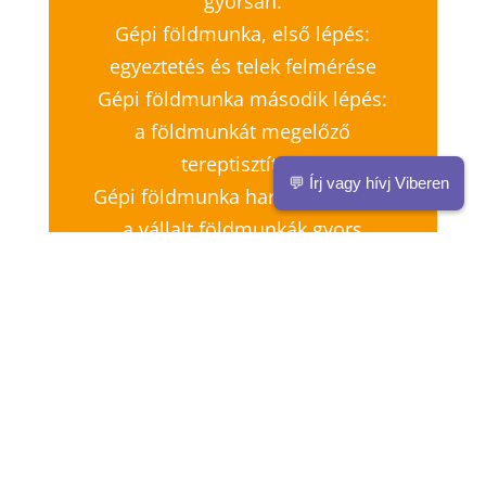
gyorsan.
Gépi földmunka, első lépés:
egyeztetés és telek felmérése
Gépi földmunka második lépés:
a földmunkát megelőző
tereptisztítás.
💬 Írj vagy hívj Viberen
Gépi földmunka harmadik lépés:
a vállalt földmunkák gyors
elvégzése.
Budapest és Pest megye –
keressen a földmunkával való
megbízás érdekében.