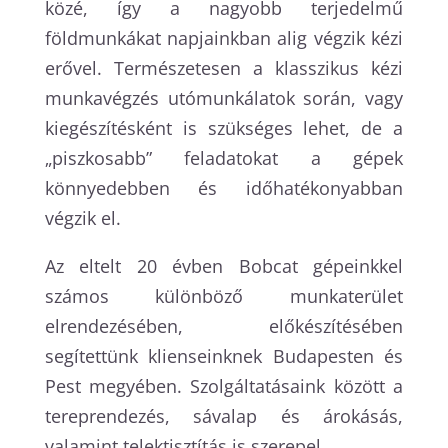
közé, így a nagyobb terjedelmű
földmunkákat napjainkban alig végzik kézi
erővel. Természetesen a klasszikus kézi
munkavégzés utómunkálatok során, vagy
kiegészítésként is szükséges lehet, de a
„piszkosabb” feladatokat a gépek
könnyedebben és időhatékonyabban
végzik el.
Az eltelt 20 évben Bobcat gépeinkkel
számos különböző munkaterület
elrendezésében, előkészítésében
segítettünk klienseinknek Budapesten és
Pest megyében. Szolgáltatásaink között a
tereprendezés, sávalap és árokásás,
valamint telektisztítás is szerepel.