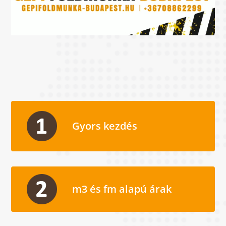
Gyors kezdés
m3 és fm alapú árak