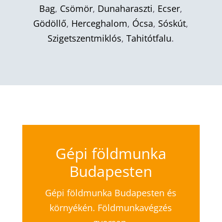
Bag
,
Csömör
,
Dunaharaszti
,
Ecser
,
Gödöllő
,
Herceghalom
,
Ócsa
,
Sóskút
,
Szigetszentmiklós
,
Tahitótfalu
.
Gépi földmunka
Budapesten
Gépi földmunka Budapesten és
környékén. Földmunkavégzés