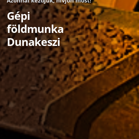
Azonnal kezdjük, hívjon most!
Gépi
földmunka
Dunakeszi