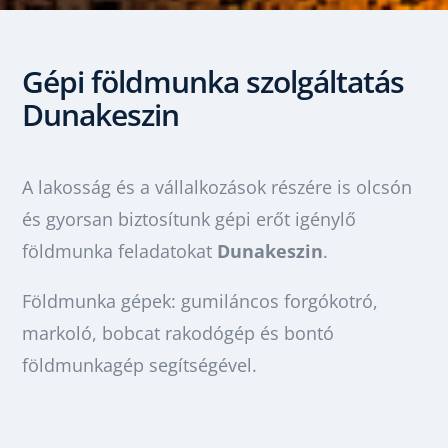
Gépi földmunka szolgáltatás
Dunakeszi
n
A lakosság és a vállalkozások részére is olcsón
és gyorsan biztosítunk gépi erőt igénylő
földmunka feladatokat
Dunakeszin
.
Földmunka gépek: gumiláncos forgókotró,
markoló, bobcat rakodógép és bontó
földmunkagép segítségével.