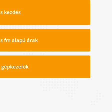
s kezdés
s fm alapú árak
i gépkezelők