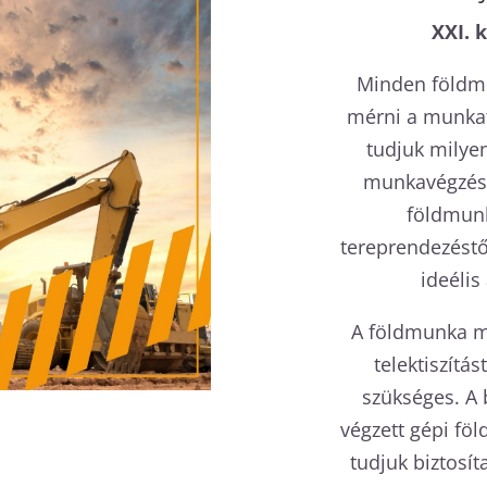
XXI. 
Minden földmu
mérni a munkat
tudjuk milye
munkavégzésh
földmunk
tereprendezéstő
ideélis
A földmunka m
telektiszítá
szükséges. A 
végzett gépi fö
tudjuk biztosí