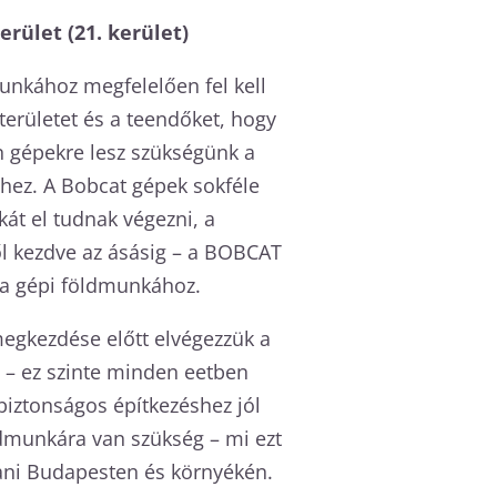
kerület (21. kerület)
nkához megfelelően fel kell
erületet és a teendőket, hogy
n gépekre lesz szükségünk a
ez. A Bobcat gépek sokféle
át el tudnak végezni, a
l kezdve az ásásig – a BOBCAT
 a gépi földmunkához.
egkezdése előtt elvégezzük a
st – ez szinte minden eetben
biztonságos építkezéshez jól
ldmunkára van szükség – mi ezt
tani Budapesten és környékén.