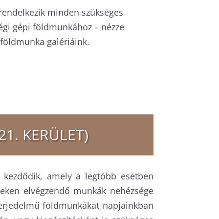
 rendelkezik minden szükséges
égi gépi földmunkához – nézze
 földmunka galériáink.
21. KERÜLET)
l kezdődik, amely a legtöbb esetben
leteken elvégzendő munkák nehézsége
 terjedelmű földmunkákat napjainkban