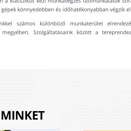
sen a klasszikus kézi munkavégzés utómunkálatok sorá
 a gépek könnyedebben és időhatékonyabban végzik el
kkel számos különböző munkaterület elrendezés
 megyében. Szolgáltatásaink között a tereprendez
 MINKET