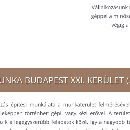
Vállalkozásunk
géppel a minős
végig a
NKA BUDAPEST XXI. KERÜLET (
kozás építési munkálata a munkaterület felméréséve
leképpen történhet: gépi, vagy kézi erővel. A terü
tozik a legegyszerűbb feladatok közé, így a nagyobb