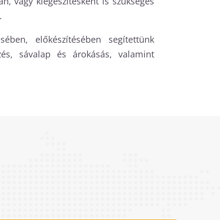
n, vagy kiegészítésként is szükséges
.
ében, előkészítésében segítettünk
és, sávalap és árokásás, valamint