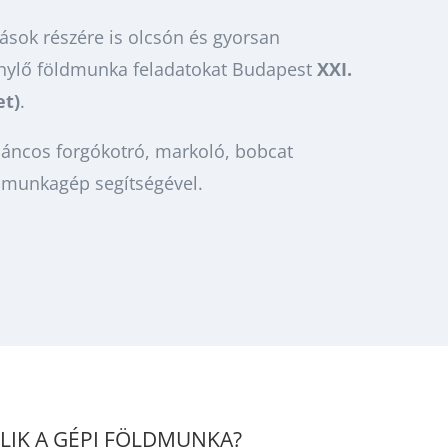
zások részére is olcsón és gyorsan
génylő földmunka feladatokat Budapest
XXI.
et)
.
áncos forgókotró, markoló, bobcat
dmunkagép segítségével.
LIK A GÉPI FÖLDMUNKA?