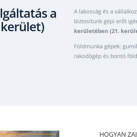
gáltatás a
A lakosság és a vállalko
biztosítunk gépi erőt i
 kerület)
kerületében (21. kerül
Földmunka gépek: gumil
rakodógép és bontó föl
HOGYAN ZAJ