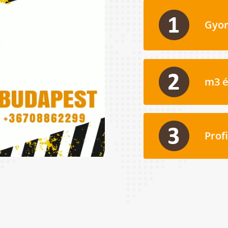
Gyor
m3 é
Prof