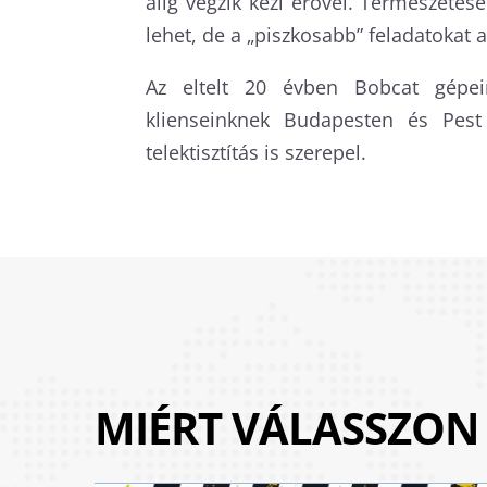
alig végzik kézi erővel. Természete
lehet, de a „piszkosabb” feladatokat
Az eltelt 20 évben Bobcat gépein
klienseinknek Budapesten és Pest
telektisztítás is szerepel.
MIÉRT VÁLASSZON