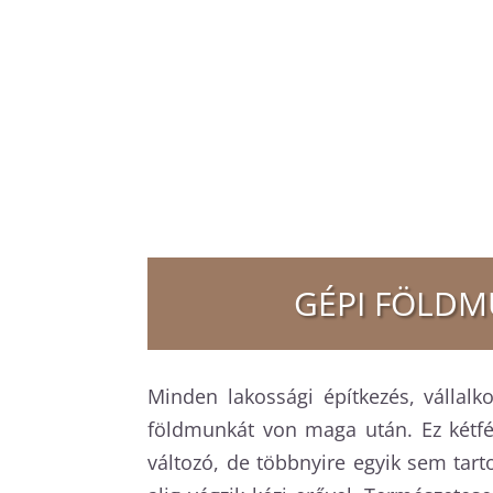
GÉPI FÖLDMU
Minden lakossági építkezés, vállal
földmunkát von maga után. Ez kétfé
változó, de többnyire egyik sem tar