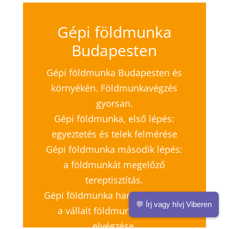
Gépi földmunka
Budapesten
Gépi földmunka Budapesten és
környékén. Földmunkavégzés
gyorsan.
Gépi földmunka, első lépés:
egyeztetés és telek felmérése
Gépi földmunka második lépés:
a földmunkát megelőző
tereptisztítás.
Gépi földmunka harmadik lépés:
💬 Írj vagy hívj Viberen
a vállalt földmunkák gyors
elvégzése.