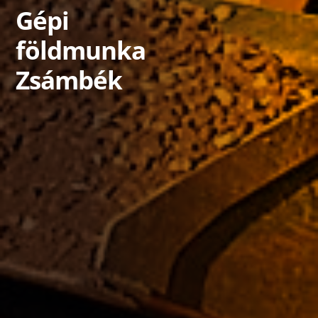
Gépi
földmunka
Zsámbék