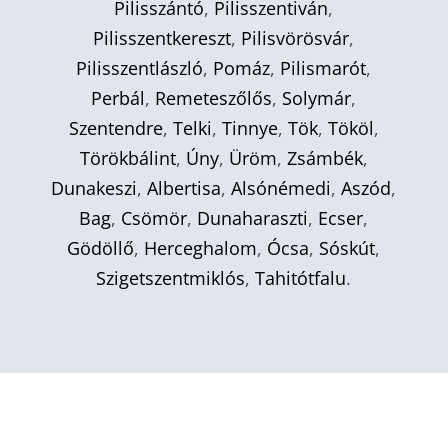
Pilisszántó
,
Pilisszentiván
,
Pilisszentkereszt
,
Pilisvörösvár
,
Pilisszentlászló
,
Pomáz
,
Pilismarót
,
Perbál
,
Remeteszőlős
,
Solymár
,
Szentendre
,
Telki
,
Tinnye
,
Tök
,
Tököl
,
Törökbálint
,
Úny
,
Üröm
,
Zsámbék
,
Dunakeszi
,
Albertisa
,
Alsónémedi
,
Aszód
,
Bag
,
Csömör
,
Dunaharaszti
,
Ecser
,
Gödöllő
,
Herceghalom
,
Ócsa
,
Sóskút
,
Szigetszentmiklós
,
Tahitótfalu
.