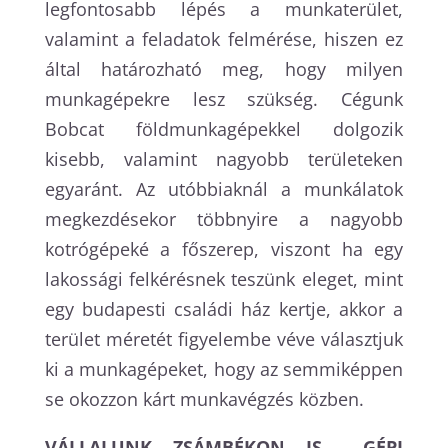
legfontosabb lépés a munkaterület,
valamint a feladatok felmérése, hiszen ez
által határozható meg, hogy milyen
munkagépekre lesz szükség. Cégunk
Bobcat földmunkagépekkel dolgozik
kisebb, valamint nagyobb területeken
egyaránt. Az utóbbiaknál a munkálatok
megkezdésekor többnyire a nagyobb
kotrógépeké a főszerep, viszont ha egy
lakossági felkérésnek teszünk eleget, mint
egy budapesti családi ház kertje, akkor a
terület méretét figyelembe véve választjuk
ki a munkagépeket, hogy az semmiképpen
se okozzon kárt munkavégzés közben.
VÁLLALUNK
ZSÁMBÉKON
IS GÉPI