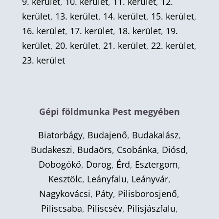
9. kerület
,
10. kerület
,
11. kerület
,
12.
kerület
,
13. kerület
,
14. kerület
,
15. kerület
,
16. kerület
,
17. kerület
,
18. kerület
,
19.
kerület
,
20. kerület
,
21. kerület
,
22. kerület
,
23. kerület
Gépi földmunka Pest megyében
Biatorbágy
,
Budajenő
,
Budakalász
,
Budakeszi
,
Budaörs
,
Csobánka
,
Diósd
,
Dobogókő
,
Dorog
,
Érd
,
Esztergom
,
Kesztölc
,
Leányfalu
,
Leányvár
,
Nagykovácsi
,
Páty
,
Pilisborosjenő
,
Piliscsaba
,
Piliscsév
,
Pilisjászfalu
,