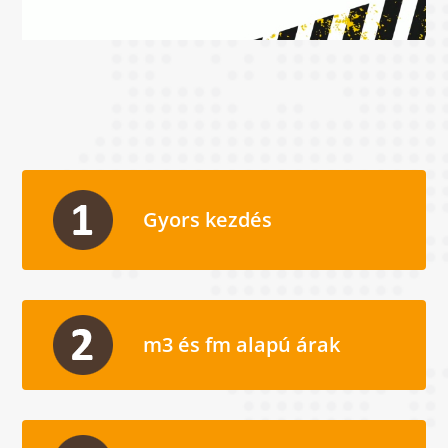
Gyors kezdés
m3 és fm alapú árak