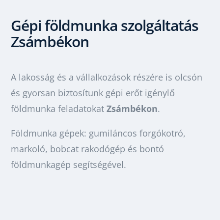
Gépi földmunka szolgáltatás
Zsámbék
on
A lakosság és a vállalkozások részére is olcsón
és gyorsan biztosítunk gépi erőt igénylő
földmunka feladatokat
Zsámbékon
.
Földmunka gépek: gumiláncos forgókotró,
markoló, bobcat rakodógép és bontó
földmunkagép segítségével.