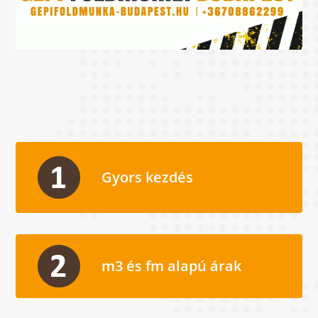
Gyors kezdés
m3 és fm alapú árak