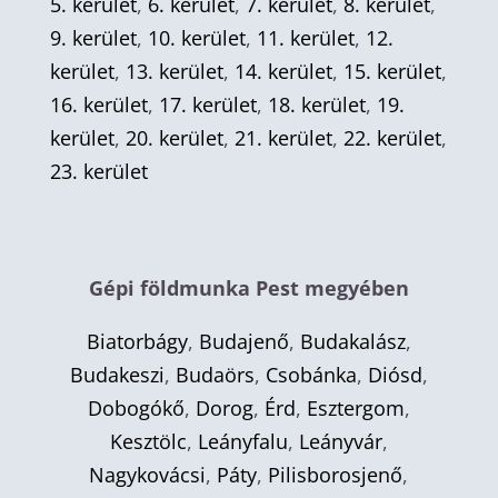
5. kerület
,
6. kerület
,
7. kerület
,
8. kerület
,
9. kerület
,
10. kerület
,
11. kerület
,
12.
kerület
,
13. kerület
,
14. kerület
,
15. kerület
,
16. kerület
,
17. kerület
,
18. kerület
,
19.
kerület
,
20. kerület
,
21. kerület
,
22. kerület
,
23. kerület
Gépi földmunka Pest megyében
Biatorbágy
,
Budajenő
,
Budakalász
,
Budakeszi
,
Budaörs
,
Csobánka
,
Diósd
,
Dobogókő
,
Dorog
,
Érd
,
Esztergom
,
Kesztölc
,
Leányfalu
,
Leányvár
,
Nagykovácsi
,
Páty
,
Pilisborosjenő
,