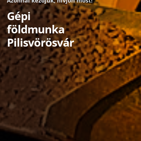
Azonnal kezdjük, hívjon most!
Gépi
földmunka
Pilisvörösvár