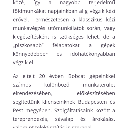
közé, így a nagyobb terjedelmű
földmunkákat napjainkban alig végzik kézi
erővel. Természetesen a klasszikus kézi
munkavégzés utómunkálatok során, vagy
kiegészítésként is szükséges lehet, de a
„piszkosabb” feladatokat a gépek
könnyedebben és időhatékonyabban
végzik el.
Az eltelt 20 évben Bobcat gépeinkkel
számos különböző munkaterület
elrendezésében, előkészítésében
segítettünk klienseinknek Budapesten és
Pest megyében. Szolgáltatásaink között a
tereprendezés, sávalap és árokásás,
valamint telektisztítás is szerepel.