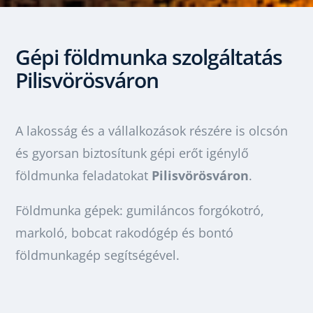
Gépi földmunka szolgáltatás
Pilisvörösvár
on
A lakosság és a vállalkozások részére is olcsón
és gyorsan biztosítunk gépi erőt igénylő
földmunka feladatokat
Pilisvörösváron
.
Földmunka gépek: gumiláncos forgókotró,
markoló, bobcat rakodógép és bontó
földmunkagép segítségével.