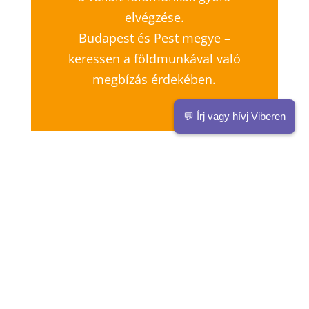
elvégzése.
Budapest és Pest megye –
keressen a földmunkával való
megbízás érdekében.
💬 Írj vagy hívj Viberen
KAPCSOLAT