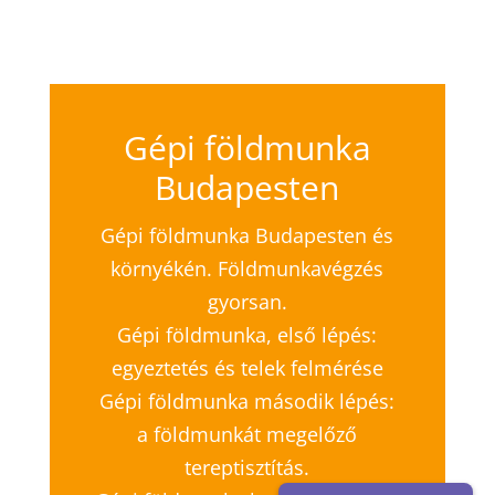
Gépi földmunka
Budapesten
Gépi földmunka Budapesten és
környékén. Földmunkavégzés
gyorsan.
Gépi földmunka, első lépés:
egyeztetés és telek felmérése
Gépi földmunka második lépés:
a földmunkát megelőző
tereptisztítás.