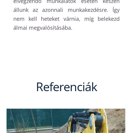
elvégzendő munkálatok esetén készen
állunk az azonnali munkakezdésre. Így
nem kell heteket várnia, míg belekezd
álmai megvalósításába.
Referenciák