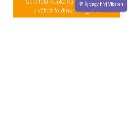
Gépi földmunka harmadik lépés:
💬 Írj vagy hívj Viberen
a vállalt földmunkák gyors
elvégzése.
Budapest és Pest megye –
keressen a földmunkával való
megbízás érdekében.
KAPCSOLAT