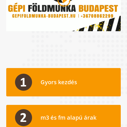
Gyors kezdés
m3 és fm alapú árak