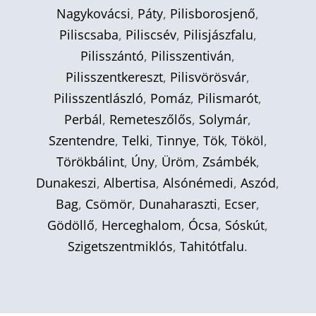
Nagykovácsi
,
Páty
,
Pilisborosjenő
,
Piliscsaba
,
Piliscsév
,
Pilisjászfalu
,
Pilisszántó
,
Pilisszentiván
,
Pilisszentkereszt
,
Pilisvörösvár
,
Pilisszentlászló
,
Pomáz
,
Pilismarót
,
Perbál
,
Remeteszőlős
,
Solymár
,
Szentendre
,
Telki
,
Tinnye
,
Tök
,
Tököl
,
Törökbálint
,
Úny
,
Üröm
,
Zsámbék
,
Dunakeszi
,
Albertisa
,
Alsónémedi
,
Aszód
,
Bag
,
Csömör
,
Dunaharaszti
,
Ecser
,
Gödöllő
,
Herceghalom
,
Ócsa
,
Sóskút
,
Szigetszentmiklós
,
Tahitótfalu
.