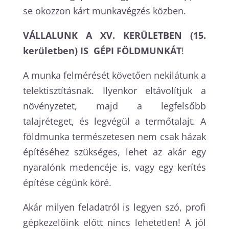
se okozzon kárt munkavégzés közben.
VÁLLALUNK A XV. KERÜLETBEN (15.
kerületben) IS GÉPI FÖLDMUNKÁT
!
A munka felmérését követően nekilátunk a
telektisztításnak. Ilyenkor eltávolítjuk a
növényzetet, majd a legfelsőbb
talajréteget, és legvégül a termőtalajt. A
földmunka természetesen nem csak házak
építéséhez szükséges, lehet az akár egy
nyaralónk medencéje is, vagy egy kerítés
építése cégünk köré.
Akár milyen feladatról is legyen szó, profi
gépkezelőink előtt nincs lehetetlen! A jól