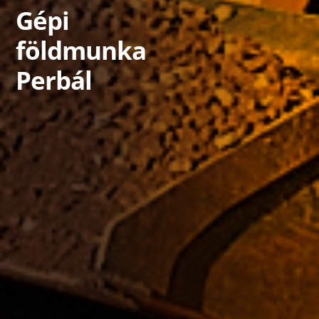
Gépi
földmunka
Perbál