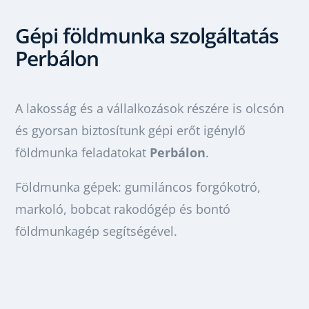
Gépi földmunka szolgáltatás
Perbál
on
A lakosság és a vállalkozások részére is olcsón
és gyorsan biztosítunk gépi erőt igénylő
földmunka feladatokat
Perbálon
.
Földmunka gépek: gumiláncos forgókotró,
markoló, bobcat rakodógép és bontó
földmunkagép segítségével.