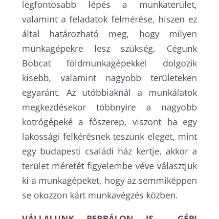
legfontosabb lépés a munkaterület,
valamint a feladatok felmérése, hiszen ez
által határozható meg, hogy milyen
munkagépekre lesz szükség. Cégunk
Bobcat földmunkagépekkel dolgozik
kisebb, valamint nagyobb területeken
egyaránt. Az utóbbiaknál a munkálatok
megkezdésekor többnyire a nagyobb
kotrógépeké a főszerep, viszont ha egy
lakossági felkérésnek teszünk eleget, mint
egy budapesti családi ház kertje, akkor a
terület méretét figyelembe véve választjuk
ki a munkagépeket, hogy az semmiképpen
se okozzon kárt munkavégzés közben.
VÁLLALUNK
PERBÁLON
IS GÉPI