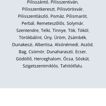
Pilisszántó
,
Pilisszentiván
,
Pilisszentkereszt
,
Pilisvörösvár
,
Pilisszentlászló
,
Pomáz
,
Pilismarót
,
Perbál
,
Remeteszőlős
,
Solymár
,
Szentendre
,
Telki
,
Tinnye
,
Tök
,
Tököl
,
Törökbálint
,
Úny
,
Üröm
,
Zsámbék
,
Dunakeszi
,
Albertisa
,
Alsónémedi
,
Aszód
,
Bag
,
Csömör
,
Dunaharaszti
,
Ecser
,
Gödöllő
,
Herceghalom
,
Ócsa
,
Sóskút
,
Szigetszentmiklós
,
Tahitótfalu
.