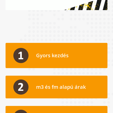
Gyors kezdés
m3 és fm alapú árak