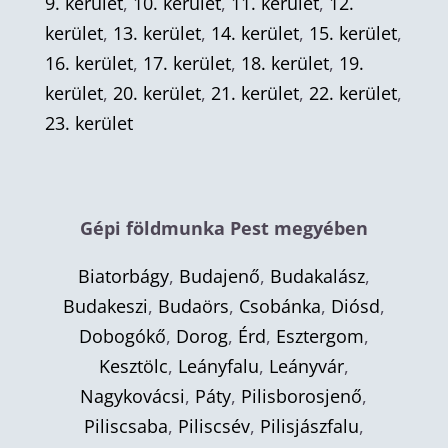
9. kerület
,
10. kerület
,
11. kerület
,
12.
kerület
,
13. kerület
,
14. kerület
,
15. kerület
,
16. kerület
,
17. kerület
,
18. kerület
,
19.
kerület
,
20. kerület
,
21. kerület
,
22. kerület
,
23. kerület
Gépi földmunka Pest megyében
Biatorbágy
,
Budajenő
,
Budakalász
,
Budakeszi
,
Budaörs
,
Csobánka
,
Diósd
,
Dobogókő
,
Dorog
,
Érd
,
Esztergom
,
Kesztölc
,
Leányfalu
,
Leányvár
,
Nagykovácsi
,
Páty
,
Pilisborosjenő
,
Piliscsaba
,
Piliscsév
,
Pilisjászfalu
,