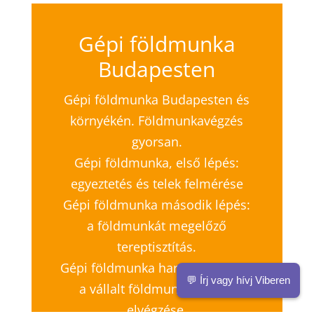
Gépi földmunka
Budapesten
Gépi földmunka Budapesten és
környékén. Földmunkavégzés
gyorsan.
Gépi földmunka, első lépés:
egyeztetés és telek felmérése
Gépi földmunka második lépés:
a földmunkát megelőző
tereptisztítás.
Gépi földmunka harmadik lépés:
💬 Írj vagy hívj Viberen
a vállalt földmunkák gyors
elvégzése.