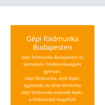
Gépi földmunka
Budapesten
Gépi földmunka Budapesten és
környékén. Földmunkavégzés
gyorsan.
Gépi földmunka, első lépés:
egyeztetés és telek felmérése
Gépi földmunka második lépés:
a földmunkát megelőző