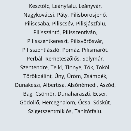
Kesztölc
,
Leányfalu
,
Leányvár
,
Nagykovácsi
,
Páty
,
Pilisborosjenő
,
Piliscsaba
,
Piliscsév
,
Pilisjászfalu
,
Pilisszántó
,
Pilisszentiván
,
Pilisszentkereszt
,
Pilisvörösvár
,
Pilisszentlászló
,
Pomáz
,
Pilismarót
,
Perbál
,
Remeteszőlős
,
Solymár
,
Szentendre
,
Telki
,
Tinnye
,
Tök
,
Tököl
,
Törökbálint
,
Úny
,
Üröm
,
Zsámbék
,
Dunakeszi
,
Albertisa
,
Alsónémedi
,
Aszód
,
Bag
,
Csömör
,
Dunaharaszti
,
Ecser
,
Gödöllő
,
Herceghalom
,
Ócsa
,
Sóskút
,
Szigetszentmiklós
,
Tahitótfalu
.