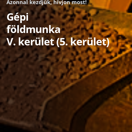
Azonnal kezdjük, hívjon most!
Gépi
földmunka
V. kerület (5. kerület)