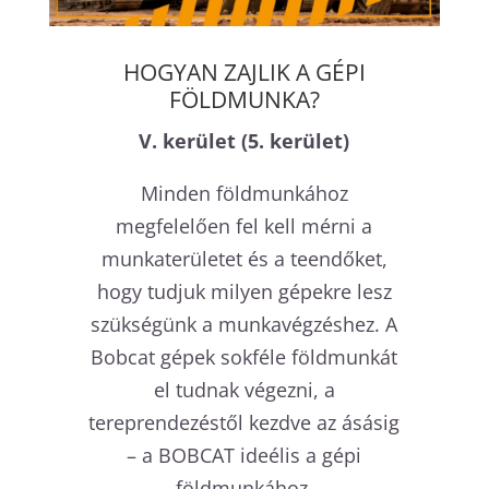
HOGYAN ZAJLIK A GÉPI
FÖLDMUNKA?
V. kerület (5. kerület)
Minden földmunkához
megfelelően fel kell mérni a
munkaterületet és a teendőket,
hogy tudjuk milyen gépekre lesz
szükségünk a munkavégzéshez. A
Bobcat gépek sokféle földmunkát
el tudnak végezni, a
tereprendezéstől kezdve az ásásig
– a BOBCAT ideélis a gépi
földmunkához.