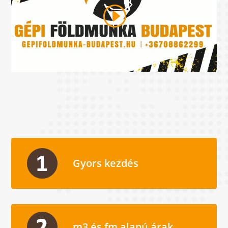
Gyors kezdés
m3 és fm alapú árak