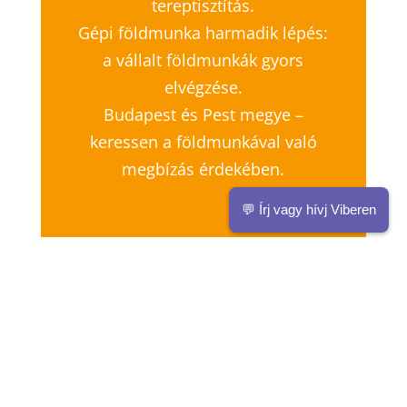
tereptisztítás.
Gépi földmunka harmadik lépés:
a vállalt földmunkák gyors
elvégzése.
Budapest és Pest megye –
keressen a földmunkával való
megbízás érdekében.
💬 Írj vagy hívj Viberen
KAPCSOLAT