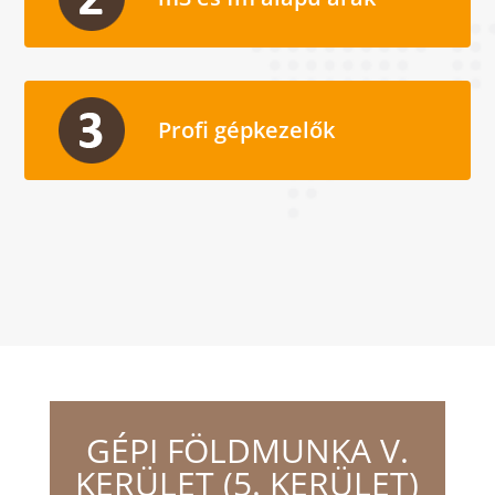
Profi gépkezelők
GÉPI FÖLDMUNKA V.
KERÜLET (5. KERÜLET)